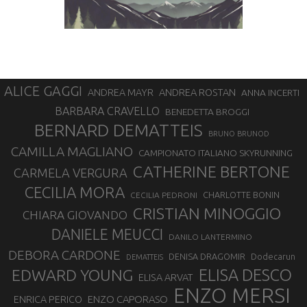
ALICE GAGGI
ANDREA ROSTAN
ANDREA MAYR
ANNA INCERTI
BARBARA CRAVELLO
BENEDETTA BROGGI
BERNARD DEMATTEIS
BRUNO BRUNOD
CAMILLA MAGLIANO
CAMPIONATO ITALIANO SKYRUNNING
CATHERINE BERTONE
CARMELA VERGURA
CECILIA MORA
CHARLOTTE BONIN
CECILIA PEDRONI
CRISTIAN MINOGGIO
CHIARA GIOVANDO
DANIELE MEUCCI
DANILO LANTERMINO
DEBORA CARDONE
DENISA DRAGOMIR
Dodecarun
DEMATTEIS
EDWARD YOUNG
ELISA DESCO
ELISA ARVAT
ENZO MERSI
ENZO CAPORASO
ENRICA PERICO