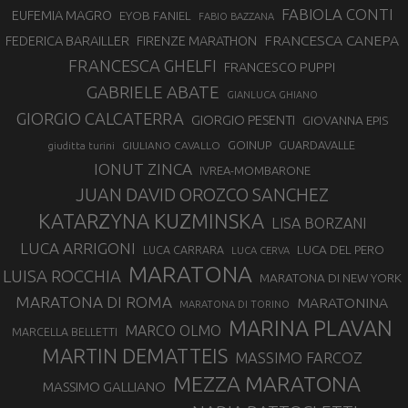
FABIOLA CONTI
EUFEMIA MAGRO
EYOB FANIEL
FABIO BAZZANA
FRANCESCA CANEPA
FEDERICA BARAILLER
FIRENZE MARATHON
FRANCESCA GHELFI
FRANCESCO PUPPI
GABRIELE ABATE
GIANLUCA GHIANO
GIORGIO CALCATERRA
GIORGIO PESENTI
GIOVANNA EPIS
GOINUP
GUARDAVALLE
GIULIANO CAVALLO
giuditta turini
IONUT ZINCA
IVREA-MOMBARONE
JUAN DAVID OROZCO SANCHEZ
KATARZYNA KUZMINSKA
LISA BORZANI
LUCA ARRIGONI
LUCA DEL PERO
LUCA CARRARA
LUCA CERVA
MARATONA
LUISA ROCCHIA
MARATONA DI NEW YORK
MARATONA DI ROMA
MARATONINA
MARATONA DI TORINO
MARINA PLAVAN
MARCO OLMO
MARCELLA BELLETTI
MARTIN DEMATTEIS
MASSIMO FARCOZ
MEZZA MARATONA
MASSIMO GALLIANO