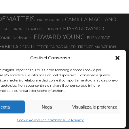
DEMATTEIS
CAMILLA MAGLIANO
BRUNO BRUNOD
CHIARA GIOVANDO
CHARLOTTE BONIN
CILIA PEDRONI
EDWARD YOUNG
ELISA ARVAT
GOMIR
Dodecarun
FABIOLA CONTI
FEDERICA BARAILLER
FIRENZE MARATHON
RA
GIORGIO PESENTI
GIOVANNA EPIS
GIULIANO CAVALLO
giuditta turini
Gestisci Consenso
MINSKA
LUCA ARRIGONI
LISA BORZANI
LUCA CARRARA
le migliori esperienze, utilizziamo tecnologie come i cookie per
MARATONINA
MARCO OLMO
MARCELLA BELLETTI
 DI TORINO
e/o accedere alle informazioni del dispositivo. Il consenso a queste
TONA
ci permetterà di elaborare dati come il comportamento di navigazione o
NADIA BATTOCLETTI
MONVISO VERTICAL RACE
questo sito. Non acconsentire o ritirare il consenso può influire
SILVIA RAMPAZZO
te su alcune caratteristiche e funzioni.
SONIA GLAREY
SERGIO BONALDI
SILVIA SERAFINI
VALENTINA BELOTTI
VAL DI FASSA RUNNING
VALERIA ROFFINO
XAVIER CHEVRIER
YEMAN CRIPPA
cetta
Nega
Visualizza le preferenze
Cookie Policy
Dichiarazione sulla Privacy
A06L219H.