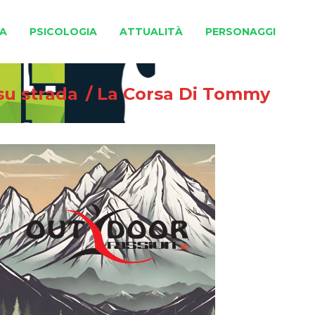
A
PSICOLOGIA
ATTUALITÀ
PERSONAGGI
su strada
/
La Corsa Di Tommy