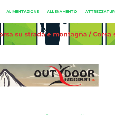
ALIMENTAZIONE
ALLENAMENTO
ATTREZZATUR
corsa su strada e montagna
/
Corsa 