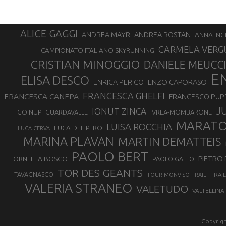
ALICE GAGGI
ANDREA ROSTAN
ANDREA MAYR
ANNA INC
CARMELA VERG
CAMPIONATO ITALIANO SKYRUNNING
CRISTIAN MINOGGIO
DANIELE MEUCCI
E
ELISA DESCO
ENZO CAPORASO
ENRICA PERICO
FRANCESCA GHELFI
FRANCESCA CANEPA
FRANCESCO PUP
J
IONUT ZINCA
GOINUP
GUARDAVALLE
IVREA-MOMBARONE
MARAT
LUISA ROCCHIA
LUCA DEL PERO
LUCA CERVA
MARINA PLAVAN
MARTIN DEMATTEIS
PAOLO BERT
PIETRO 
ORNELLA BOSCO
PAOLO GALLO
TOR DES GEANTS
TAVAGNASCO
TRAI
TOUR MONVISO TRAIL
VALERIA STRANEO
VALETUDO
VALTELLINA
Copyrigh