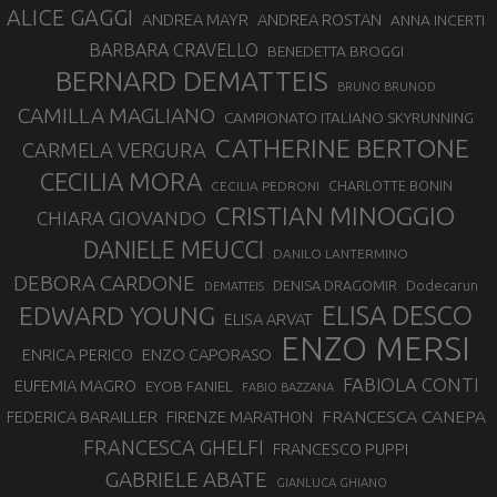
ALICE GAGGI
ANDREA ROSTAN
ANDREA MAYR
ANNA INCERTI
BARBARA CRAVELLO
BENEDETTA BROGGI
BERNARD DEMATTEIS
BRUNO BRUNOD
CAMILLA MAGLIANO
CAMPIONATO ITALIANO SKYRUNNING
CATHERINE BERTONE
CARMELA VERGURA
CECILIA MORA
CHARLOTTE BONIN
CECILIA PEDRONI
CRISTIAN MINOGGIO
CHIARA GIOVANDO
DANIELE MEUCCI
DANILO LANTERMINO
DEBORA CARDONE
DENISA DRAGOMIR
Dodecarun
DEMATTEIS
EDWARD YOUNG
ELISA DESCO
ELISA ARVAT
ENZO MERSI
ENZO CAPORASO
ENRICA PERICO
FABIOLA CONTI
EUFEMIA MAGRO
EYOB FANIEL
FABIO BAZZANA
FRANCESCA CANEPA
FEDERICA BARAILLER
FIRENZE MARATHON
FRANCESCA GHELFI
FRANCESCO PUPPI
GABRIELE ABATE
GIANLUCA GHIANO