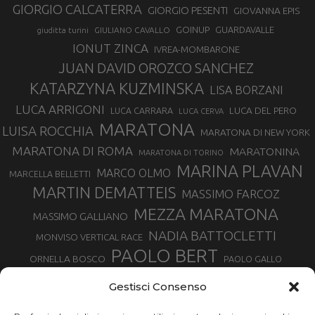
GIORGIO CALCATERRA
GIORGIO PESENTI
GIOVANNA EPIS
GOINUP
GUARDAVALLE
GIULIANO CAVALLO
giuditta turini
IONUT ZINCA
IVREA-MOMBARONE
JUAN DAVID OROZCO SANCHEZ
KATARZYNA KUZMINSKA
LISA BORZANI
LUCA ARRIGONI
LUCA DEL PERO
LUCA CARRARA
LUCA CERVA
MARATONA
LUISA ROCCHIA
MARATONA DI NEW YORK
MARATONA DI ROMA
MARATONINA
MARATONA DI TORINO
MARINA PLAVAN
MARCO OLMO
MARCELLA BELLETTI
MARTIN DEMATTEIS
MASSIMO FARCOZ
MEZZA MARATONA
MASSIMO GALLIANO
NADIA BATTOCLETTI
MONVISO VERTICAL RACE
PAOLO BERT
ORNELLA BOSCO
PAOLO GALLO
ROLANDO PIANA
PIETRO RIVA
PODISMO VENETO
Gestisci Consenso
RUGGERO PERTILE
SILVIA RAMPAZZO
SERGIO BONALDI