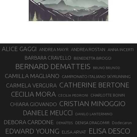
ALICE GAGGI
ANDREA ROSTAN
ANDREA MAYR
ANNA INCERTI
BARBARA CRAVELLO
BENEDETTA BROGGI
BERNARD DEMATTEIS
BRUNO BRUNOD
CAMILLA MAGLIANO
CAMPIONATO ITALIANO SKYRUNNING
CATHERINE BERTONE
CARMELA VERGURA
CECILIA MORA
CHARLOTTE BONIN
CECILIA PEDRONI
CRISTIAN MINOGGIO
CHIARA GIOVANDO
DANIELE MEUCCI
DANILO LANTERMINO
DEBORA CARDONE
DENISA DRAGOMIR
Dodecarun
DEMATTEIS
EDWARD YOUNG
ELISA DESCO
ELISA ARVAT