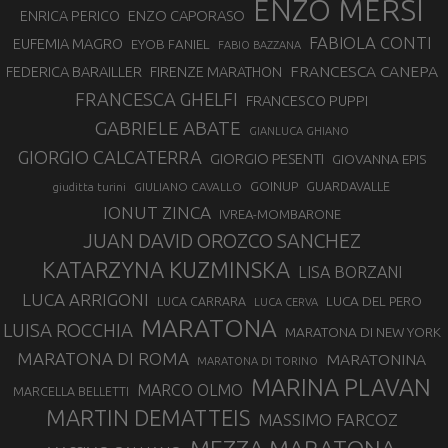
ENZO MERSI
ENZO CAPORASO
ENRICA PERICO
FABIOLA CONTI
EUFEMIA MAGRO
EYOB FANIEL
FABIO BAZZANA
FRANCESCA CANEPA
FEDERICA BARAILLER
FIRENZE MARATHON
FRANCESCA GHELFI
FRANCESCO PUPPI
GABRIELE ABATE
GIANLUCA GHIANO
GIORGIO CALCATERRA
GIORGIO PESENTI
GIOVANNA EPIS
GOINUP
GUARDAVALLE
GIULIANO CAVALLO
giuditta turini
IONUT ZINCA
IVREA-MOMBARONE
JUAN DAVID OROZCO SANCHEZ
KATARZYNA KUZMINSKA
LISA BORZANI
LUCA ARRIGONI
LUCA DEL PERO
LUCA CARRARA
LUCA CERVA
MARATONA
LUISA ROCCHIA
MARATONA DI NEW YORK
MARATONA DI ROMA
MARATONINA
MARATONA DI TORINO
MARINA PLAVAN
MARCO OLMO
MARCELLA BELLETTI
MARTIN DEMATTEIS
MASSIMO FARCOZ