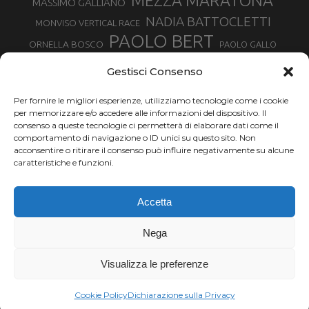
MEZZA MARATONA
MASSIMO GALLIANO
NADIA BATTOCLETTI
MONVISO VERTICAL RACE
PAOLO BERT
ORNELLA BOSCO
PAOLO GALLO
ROLANDO PIANA
PIETRO RIVA
PODISMO VENETO
Gestisci Consenso
RUGGERO PERTILE
SILVIA RAMPAZZO
SERGIO BONALDI
TOR DES GEANTS
Per fornire le migliori esperienze, utilizziamo tecnologie come i cookie
SONIA GLAREY
TAVAGNASCO
SILVIA SERAFINI
per memorizzare e/o accedere alle informazioni del dispositivo. Il
TRAIL MONTE CASTO
TOUR MONVISO TRAIL
TROFEO KIMA
consenso a queste tecnologie ci permetterà di elaborare dati come il
TURIN MARATHON
comportamento di navigazione o ID unici su questo sito. Non
VAL DI FASSA RUNNING
URBAN ZEMMER
acconsentire o ritirare il consenso può influire negativamente su alcune
VALENTINA BELOTTI
caratteristiche e funzioni.
VALERIA ROFFINO
VALERIA STRANEO
VALETUDO
Accetta
VENICE MARATHON
VALTELLINA WINE TRAIL
VENICEMARATHON
XAVIER CHEVRIER
WILLIAM BOFFELLI
Nega
YEMAN CRIPPA
Visualizza le preferenze
Chi siamo |
Termini d'uso |
Privacy |
Cookie
Copyright ©2024 Outdoor Passion di Costa Giancarlo, P.I. 11214180017 C.F.
Cookie Policy
Dichiarazione sulla Privacy
CSTGCR63A06L219H.