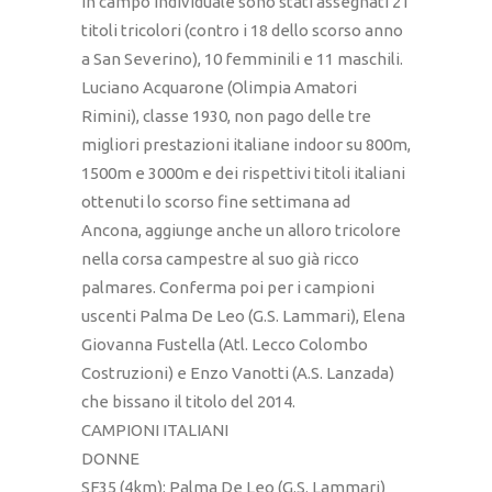
In campo individuale sono stati assegnati 21
titoli tricolori (contro i 18 dello scorso anno
a San Severino), 10 femminili e 11 maschili.
Luciano Acquarone (Olimpia Amatori
Rimini), classe 1930, non pago delle tre
migliori prestazioni italiane indoor su 800m,
1500m e 3000m e dei rispettivi titoli italiani
ottenuti lo scorso fine settimana ad
Ancona, aggiunge anche un alloro tricolore
nella corsa campestre al suo già ricco
palmares. Conferma poi per i campioni
uscenti Palma De Leo (G.S. Lammari), Elena
Giovanna Fustella (Atl. Lecco Colombo
Costruzioni) e Enzo Vanotti (A.S. Lanzada)
che bissano il titolo del 2014.
CAMPIONI ITALIANI
DONNE
SF35 (4km): Palma De Leo (G.S. Lammari)