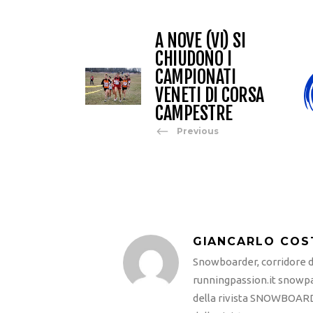
A NOVE (VI) SI
CHIUDONO I
CAMPIONATI
VENETI DI CORSA
CAMPESTRE
Previous
GIANCARLO COS
Snowboarder, corridore di
runningpassion.it snowpas
della rivista SNOWBOARD