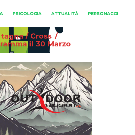
A
PSICOLOGIA
ATTUALITÀ
PERSONAGGI
ntagna
/
Cross
/
ogramma il 30 Marzo