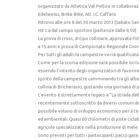
organizzato da Atletica Val Pellice in collaboraz
Edelweiss, Brike Bike, Atl. I.C. Caffaro
Ritrovo alle ore 8 del 30 marzo 2013 (Sabato Sant
mt c.a dal campo sportivo (partenze dalle 9,10)
La prova di cross, di tipo collinare, approvata F
a 15 anni e prova di Campionato Regionale Giova
Per tutti gli adulti la campestre verrà qualifica
Come per la scorsa edizione sarà possibile iscr
essendo l’intento degli organizzatori di favorire
spirito della campestre camminando tra gli alber
collina di Bricherasio, gustando una giornata di
L’evento è strettamente legato a “La strada del
recentemente sottoscritto da diversi comuni del
possibile volano di sviluppo economico per il ter
ed ambientali. Quasi 60 chilometri di piste ciclab
agricole specializzate nella produzione di mele 
Sono previsti per tutti i partecipanti pacco gara 