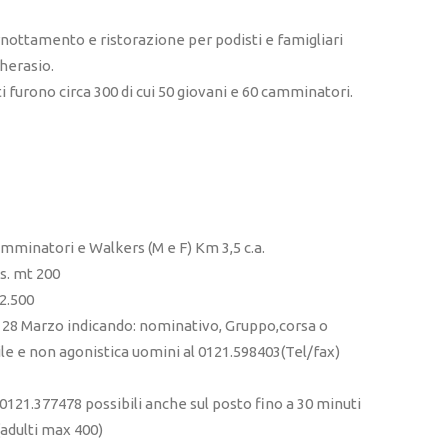
rnottamento e ristorazione per podisti e famigliari
cherasio.
i furono circa 300 di cui 50 giovani e 60 camminatori.
amminatori e Walkers (M e F) Km 3,5 c.a.
Es. mt 200
 2.500
o il 28 Marzo indicando: nominativo, Gruppo,corsa o
le e non agonistica uomini al 0121.598403(Tel/fax)
0121.377478 possibili anche sul posto fino a 30 minuti
(adulti max 400)