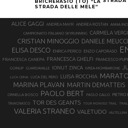
STRADA 
BRICHERASIO (TO) “LA
STRADA DELLE MELE”
ALICE GAGGI
ANDREA ROSTAN
ANDREA MAYR
ANNA INC
CARMELA VERG
CAMPIONATO ITALIANO SKYRUNNING
CRISTIAN MINOGGIO
DANIELE MEUCCI
E
ELISA DESCO
ENZO CAPORASO
ENRICA PERICO
FRANCESCA GHELFI
FRANCESCA CANEPA
FRANCESCO PUP
J
IONUT ZINCA
GOINUP
GUARDAVALLE
IVREA-MOMBARONE
MARAT
LUISA ROCCHIA
LUCA DEL PERO
LUCA CERVA
MARINA PLAVAN
MARTIN DEMATTEIS
PAOLO BERT
PIETRO 
ORNELLA BOSCO
PAOLO GALLO
TOR DES GEANTS
TAVAGNASCO
TRAI
TOUR MONVISO TRAIL
VALERIA STRANEO
VALETUDO
VALTELLINA