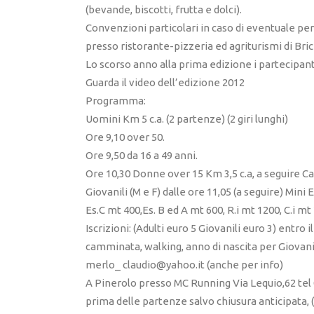
(bevande, biscotti, frutta e dolci).
Convenzioni particolari in caso di eventuale pe
presso ristorante-pizzeria ed agriturismi di Bri
Lo scorso anno alla prima edizione i partecipant
Guarda il video dell’edizione 2012
Programma:
Uomini Km 5 c.a. (2 partenze) (2 giri lunghi)
Ore 9,10 over 50.
Ore 9,50 da 16 a 49 anni.
Ore 10,30 Donne over 15 Km 3,5 c.a, a seguire C
Giovanili (M e F) dalle ore 11,05 (a seguire) Mini 
Es.C mt 400,Es. B ed A mt 600, R.i mt 1200, C.i mt
Iscrizioni: (Adulti euro 5 Giovanili euro 3) entr
camminata, walking, anno di nascita per Giovani
merlo_ claudio@yahoo.it (anche per info)
A Pinerolo presso MC Running Via Lequio,62 tel 
prima delle partenze salvo chiusura anticipata, 