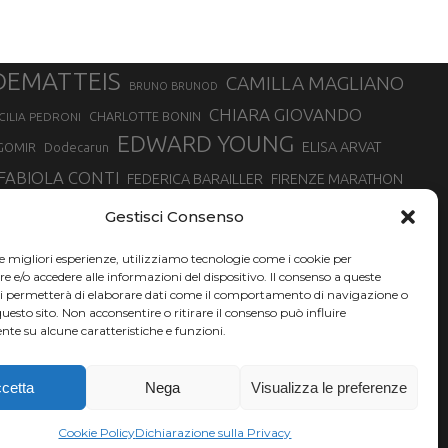
DEMATTEIS
CAMILLA MAGLIANO
BRUNO BRUNOD
CHIARA GIOVANDO
CHARLOTTE BONIN
CILIA PEDRONI
EDWARD YOUNG
ELISA ARVAT
GOMIR
Dodecarun
FABIOLA CONTI
FEDERICA BARAILLER
FIRENZE MARATHON
RA
GIORGIO PESENTI
GIOVANNA EPIS
GIULIANO CAVALLO
giuditta turini
Gestisci Consenso
MINSKA
LUCA ARRIGONI
LISA BORZANI
LUCA CARRARA
le migliori esperienze, utilizziamo tecnologie come i cookie per
MARATONINA
MARCO OLMO
MARCELLA BELLETTI
 DI TORINO
e/o accedere alle informazioni del dispositivo. Il consenso a queste
TONA
ci permetterà di elaborare dati come il comportamento di navigazione o
NADIA BATTOCLETTI
MONVISO VERTICAL RACE
questo sito. Non acconsentire o ritirare il consenso può influire
SILVIA RAMPAZZO
te su alcune caratteristiche e funzioni.
SONIA GLAREY
SERGIO BONALDI
SILVIA SERAFINI
VALENTINA BELOTTI
VAL DI FASSA RUNNING
VALERIA ROFFINO
XAVIER CHEVRIER
YEMAN CRIPPA
cetta
Nega
Visualizza le preferenze
Cookie Policy
Dichiarazione sulla Privacy