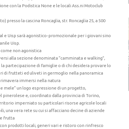
ione con la Podistica None e le locali Ass.ni Motoclub
o) presso la cascina Roncaglia, str. Roncaglia 25, a 500
idal e Uisp sarà agonistico-promozionale per i giovani sino
nile Uisp.
ta come non agonistica
iversi alla sezione denominata “camminata e walking”,
 la partecipazione di famiglie o di chi desidera provare lo
i di frutteti ed uliveti in germoglio nella panoramica
 primavera immersi nella natura
le mele“ un logo espressione di un progetto,
 pinerolese e, coordinato dalla provincia di Torino,
ritorio imperniato su particolari risorse agricole locali
ili, una vera rete su cui si affacciano decine di aziende
e frutta
con prodotti locali, generi vari e ristoro con rinfresco