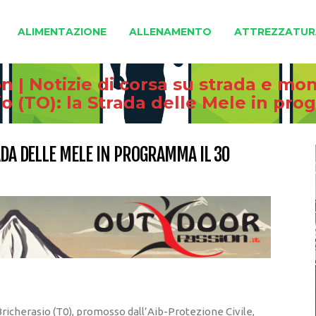
ALIMENTAZIONE
ALLENAMENTO
ATTREZZATUR
 | Notizie di corsa su strada e mo
io (TO): la Strada delle Mele in pr
RADA DELLE MELE IN PROGRAMMA IL 30
 Bricherasio (T0), promosso dall’Aib-Protezione Civile,