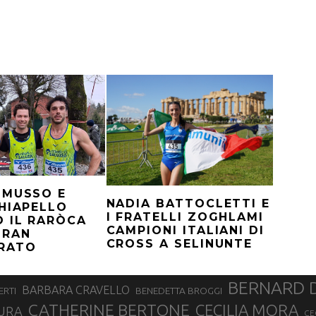
 MUSSO E
NADIA BATTOCLETTI E
HIAPELLO
I FRATELLI ZOGHLAMI
 IL RARÒCA
CAMPIONI ITALIANI DI
GRAN
CROSS A SELINUNTE
RATO
BERNARD 
BARBARA CRAVELLO
ERTI
BENEDETTA BROGGI
CATHERINE BERTONE
CECILIA MORA
URA
CE