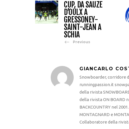
CUP, DA SAUZE
D’OULX A
GRESSONEY-
SAINT-JEAN A
SCHIA
Previous
GIANCARLO COS
Snowboarder, corridore di
runningpassion.it snowpas
della rivista SNOWBOARD
della rivista ON BOARD ne
BACKCOUNTRY nel 2001. R
MONTAGNARD e MONTAGNA
Collaboratore della rivi