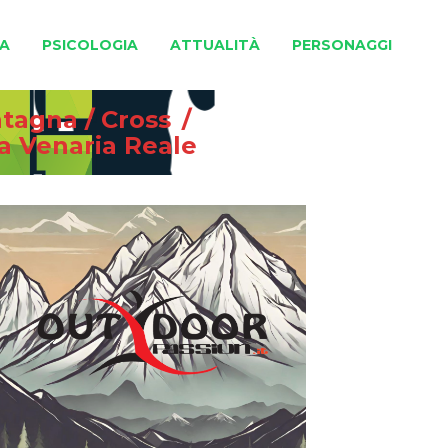
A
PSICOLOGIA
ATTUALITÀ
PERSONAGGI
ntagna
/
Cross
/
 a Venaria Reale