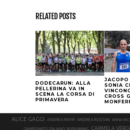
RELATED POSTS
JACOPO
DODECARUN: ALLA
SONIA C
PELLERINA VA IN
VINCONO
SCENA LA CORSA DI
CROSS 
PRIMAVERA
MONFER
ALICE GAGGI
ANDREA ROSTAN
ANDREA MAYR
ANNA INC
CARMELA VERG
CAMPIONATO ITALIANO SKYRUNNING