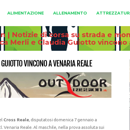
ALIMENTAZIONE
ALLENAMENTO
ATTREZZATUR
 | Notizie di corsa su strada e mo
ca Merli e Claudia Guiotto vincono
A GUIOTTO VINCONO A VENARIA REALE
el
Cross Reale
, disputatosi domenica 7 gennaio a
l. Venaria Reale. Al maschile, nella prova assoluta sui