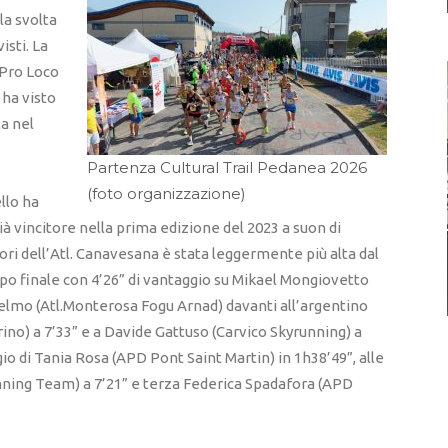
la svolta
isti. La
 Pro Loco
ha visto
ta nel
Partenza Cultural Trail Pedanea 2026
(foto organizzazione)
ello ha
 già vincitore nella prima edizione del 2023 a suon di
ori dell’Atl. Canavesana è stata leggermente più alta dal
mpo finale con 4’26” di vantaggio su Mikael Mongiovetto
selmo (Atl.Monterosa Fogu Arnad) davanti all’argentino
ino) a 7’33” e a Davide Gattuso (Carvico Skyrunning) a
o di Tania Rosa (APD Pont Saint Martin) in 1h38’49”, alle
nning Team) a 7’21” e terza Federica Spadafora (APD