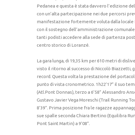
Pedanea e questa è stata davvero l’edizione del
con un’alta partecipazione nei due percorsi prev
manifestazione fortemente voluta dalla locale
con il sostegno dell’amministrazione comunale 
tanti podisti accedere alla sede di partenza pos
centro storico di Loranzé.
La gara lunga, di 19,35 km per 610 metri di disliv
visto il ritorno al successo di Niccolò Biazzetti,
record. Questa volta la prestazione del portacol
punto di vista cronometrico. 1h22’17” il suo te
(Atl.Pont Donnas), terzo a 6’58” Alessandro An
Gustavo Javier Vega Moreschi (Trail Running Tor
8’39”. Prima posizione fra le ragazze appannaggi
sue spalle seconda Chiara Bertino (Equilibra Ru
Pont Saint Martin) a 9’08”.