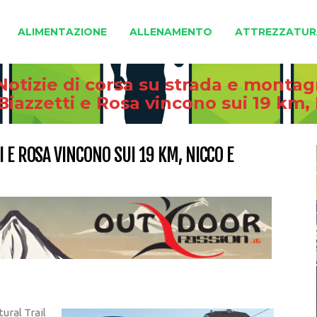
ALIMENTAZIONE
ALLENAMENTO
ATTREZZATUR
Notizie di corsa su strada e monta
Biazzetti e Rosa vincono sui 19 km, 
 E ROSA VINCONO SUI 19 KM, NICCO E
ural Trail