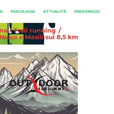
A
PSICOLOGIA
ATTUALITÀ
PERSONAGGI
gna
/
Trail running
/
Nicco e Masili sui 8,5 km