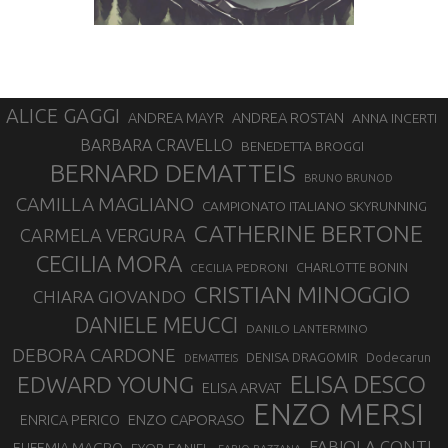
ALICE GAGGI
ANDREA ROSTAN
ANDREA MAYR
ANNA INCERTI
BARBARA CRAVELLO
BENEDETTA BROGGI
BERNARD DEMATTEIS
BRUNO BRUNOD
CAMILLA MAGLIANO
CAMPIONATO ITALIANO SKYRUNNING
CATHERINE BERTONE
CARMELA VERGURA
CECILIA MORA
CHARLOTTE BONIN
CECILIA PEDRONI
CRISTIAN MINOGGIO
CHIARA GIOVANDO
DANIELE MEUCCI
DANILO LANTERMINO
DEBORA CARDONE
DENISA DRAGOMIR
Dodecarun
DEMATTEIS
EDWARD YOUNG
ELISA DESCO
ELISA ARVAT
ENZO MERSI
ENZO CAPORASO
ENRICA PERICO
FABIOLA CONTI
EUFEMIA MAGRO