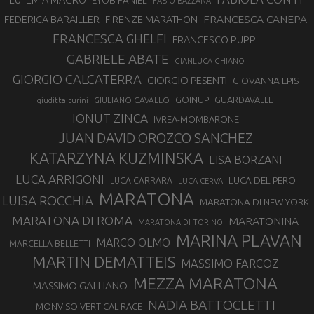
EYOB FANIEL
FABIO BAZZANA
FRANCESCA CANEPA
FEDERICA BARAILLER
FIRENZE MARATHON
FRANCESCA GHELFI
FRANCESCO PUPPI
GABRIELE ABATE
GIANLUCA GHIANO
GIORGIO CALCATERRA
GIORGIO PESENTI
GIOVANNA EPIS
GOINUP
GUARDAVALLE
GIULIANO CAVALLO
giuditta turini
IONUT ZINCA
IVREA-MOMBARONE
JUAN DAVID OROZCO SANCHEZ
KATARZYNA KUZMINSKA
LISA BORZANI
LUCA ARRIGONI
LUCA DEL PERO
LUCA CARRARA
LUCA CERVA
MARATONA
LUISA ROCCHIA
MARATONA DI NEW YORK
MARATONA DI ROMA
MARATONINA
MARATONA DI TORINO
MARINA PLAVAN
MARCO OLMO
MARCELLA BELLETTI
MARTIN DEMATTEIS
MASSIMO FARCOZ
MEZZA MARATONA
MASSIMO GALLIANO
NADIA BATTOCLETTI
MONVISO VERTICAL RACE