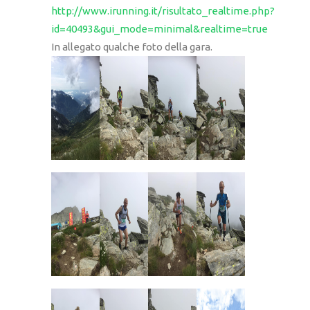
http://www.irunning.it/risultato_realtime.php?
id=40493&gui_mode=minimal&realtime=true
In allegato qualche foto della gara.