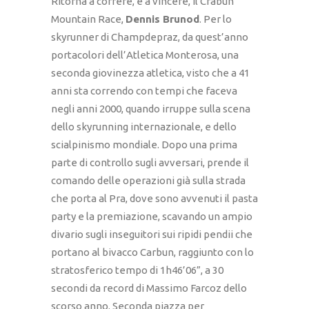
Ritorna a correre, e a vincere, il Crabun
Mountain Race,
Dennis Brunod
. Per lo
skyrunner di Champdepraz, da quest’anno
portacolori dell’Atletica Monterosa, una
seconda giovinezza atletica, visto che a 41
anni sta correndo con tempi che faceva
negli anni 2000, quando irruppe sulla scena
dello skyrunning internazionale, e dello
scialpinismo mondiale. Dopo una prima
parte di controllo sugli avversari, prende il
comando delle operazioni già sulla strada
che porta al Pra, dove sono avvenuti il pasta
party e la premiazione, scavando un ampio
divario sugli inseguitori sui ripidi pendii che
portano al bivacco Carbun, raggiunto con lo
stratosferico tempo di 1h46’06”, a 30
secondi da record di Massimo Farcoz dello
scorso anno. Seconda piazza per