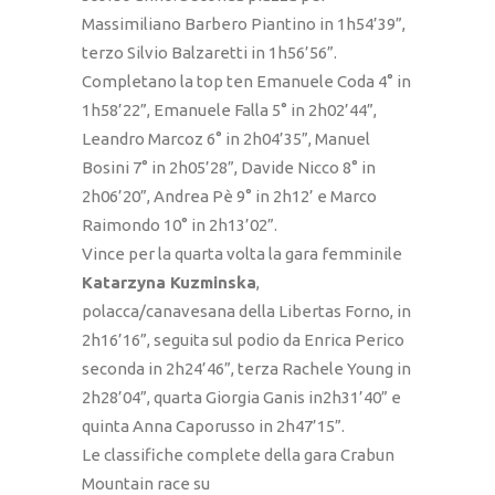
Massimiliano Barbero Piantino in 1h54’39”,
terzo Silvio Balzaretti in 1h56’56”.
Completano la top ten Emanuele Coda 4° in
1h58’22”, Emanuele Falla 5° in 2h02’44”,
Leandro Marcoz 6° in 2h04’35”, Manuel
Bosini 7° in 2h05’28”, Davide Nicco 8° in
2h06’20”, Andrea Pè 9° in 2h12’ e Marco
Raimondo 10° in 2h13’02”.
Vince per la quarta volta la gara femminile
Katarzyna Kuzminska
,
polacca/canavesana della Libertas Forno, in
2h16’16”, seguita sul podio da Enrica Perico
seconda in 2h24’46”, terza Rachele Young in
2h28’04”, quarta Giorgia Ganis in2h31’40” e
quinta Anna Caporusso in 2h47’15”.
Le classifiche complete della gara Crabun
Mountain race su