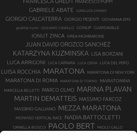
FRANCESCA GHELFI
FRANCESCO PUPPI
GABRIELE ABATE
GIANLUCA GHIANO
GIORGIO CALCATERRA
GIORGIO PESENTI
GIOVANNA EPIS
GOINUP
GUARDAVALLE
GIULIANO CAVALLO
giuditta turini
IONUT ZINCA
IVREA-MOMBARONE
JUAN DAVID OROZCO SANCHEZ
KATARZYNA KUZMINSKA
LISA BORZANI
LUCA ARRIGONI
LUCA DEL PERO
LUCA CARRARA
LUCA CERVA
MARATONA
LUISA ROCCHIA
MARATONA DI NEW YORK
MARATONA DI ROMA
MARATONINA
MARATONA DI TORINO
MARINA PLAVAN
MARCO OLMO
MARCELLA BELLETTI
MARTIN DEMATTEIS
MASSIMO FARCOZ
MEZZA MARATONA
MASSIMO GALLIANO
NADIA BATTOCLETTI
MONVISO VERTICAL RACE
PAOLO BERT
ORNELLA BOSCO
PAOLO GALLO
ROLANDO PIANA
PIETRO RIVA
PODISMO VENETO