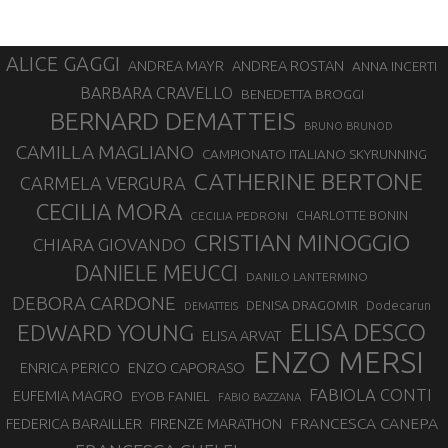
ALICE GAGGI
ANDREA ROSTAN
ANDREA MAYR
ANNA INCERTI
BARBARA CRAVELLO
BENEDETTA BROGGI
BERNARD DEMATTEIS
BRUNO BRUNOD
CAMILLA MAGLIANO
CAMPIONATO ITALIANO SKYRUNNING
CATHERINE BERTONE
CARMELA VERGURA
CECILIA MORA
CHARLOTTE BONIN
CECILIA PEDRONI
CRISTIAN MINOGGIO
CHIARA GIOVANDO
DANIELE MEUCCI
DANILO LANTERMINO
DEBORA CARDONE
DENISA DRAGOMIR
Dodecarun
DEMATTEIS
EDWARD YOUNG
ELISA DESCO
ELISA ARVAT
ENZO MERSI
ENZO CAPORASO
ENRICA PERICO
FABIOLA CONTI
EUFEMIA MAGRO
EYOB FANIEL
FABIO BAZZANA
FRANCESCA CANEPA
FEDERICA BARAILLER
FIRENZE MARATHON