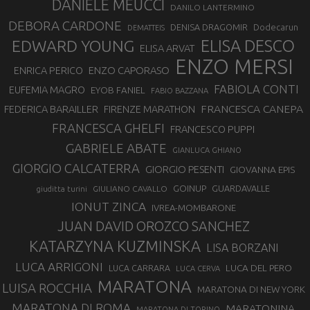
DANIELE MEUCCI
DANILO LANTERMINO
DEBORA CARDONE
DENISA DRAGOMIR
Dodecarun
DEMATTEIS
EDWARD YOUNG
ELISA DESCO
ELISA ARVAT
ENZO MERSI
ENZO CAPORASO
ENRICA PERICO
FABIOLA CONTI
EUFEMIA MAGRO
EYOB FANIEL
FABIO BAZZANA
FRANCESCA CANEPA
FEDERICA BARAILLER
FIRENZE MARATHON
FRANCESCA GHELFI
FRANCESCO PUPPI
GABRIELE ABATE
GIANLUCA GHIANO
GIORGIO CALCATERRA
GIORGIO PESENTI
GIOVANNA EPIS
GOINUP
GUARDAVALLE
GIULIANO CAVALLO
giuditta turini
IONUT ZINCA
IVREA-MOMBARONE
JUAN DAVID OROZCO SANCHEZ
KATARZYNA KUZMINSKA
LISA BORZANI
LUCA ARRIGONI
LUCA DEL PERO
LUCA CARRARA
LUCA CERVA
MARATONA
LUISA ROCCHIA
MARATONA DI NEW YORK
MARATONA DI ROMA
MARATONINA
MARATONA DI TORINO