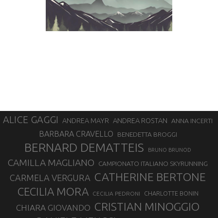
ALICE GAGGI
ANDREA ROSTAN
ANDREA MAYR
ANNA INCERTI
BARBARA CRAVELLO
BENEDETTA BROGGI
BERNARD DEMATTEIS
BRUNO BRUNOD
CAMILLA MAGLIANO
CAMPIONATO ITALIANO SKYRUNNING
CATHERINE BERTONE
CARMELA VERGURA
CECILIA MORA
CHARLOTTE BONIN
CECILIA PEDRONI
CRISTIAN MINOGGIO
CHIARA GIOVANDO