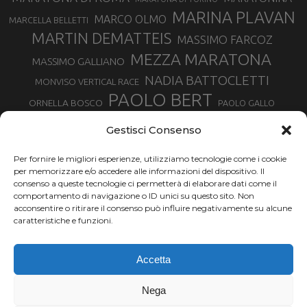
MARINA PLAVAN
MARCO OLMO
MARCELLA BELLETTI
MARTIN DEMATTEIS
MASSIMO FARCOZ
MEZZA MARATONA
MASSIMO GALLIANO
NADIA BATTOCLETTI
MONVISO VERTICAL RACE
PAOLO BERT
ORNELLA BOSCO
PAOLO GALLO
ROLANDO PIANA
PIETRO RIVA
PODISMO VENETO
Gestisci Consenso
RUGGERO PERTILE
SILVIA RAMPAZZO
SERGIO BONALDI
TOR DES GEANTS
Per fornire le migliori esperienze, utilizziamo tecnologie come i cookie
SONIA GLAREY
TAVAGNASCO
SILVIA SERAFINI
per memorizzare e/o accedere alle informazioni del dispositivo. Il
TRAIL MONTE CASTO
TOUR MONVISO TRAIL
TROFEO KIMA
consenso a queste tecnologie ci permetterà di elaborare dati come il
TURIN MARATHON
comportamento di navigazione o ID unici su questo sito. Non
VAL DI FASSA RUNNING
URBAN ZEMMER
acconsentire o ritirare il consenso può influire negativamente su alcune
VALENTINA BELOTTI
caratteristiche e funzioni.
VALERIA ROFFINO
VALERIA STRANEO
VALETUDO
Accetta
VENICE MARATHON
VALTELLINA WINE TRAIL
VENICEMARATHON
XAVIER CHEVRIER
WILLIAM BOFFELLI
Nega
YEMAN CRIPPA