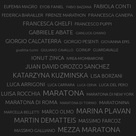
FABIOLA CONTI
EUFEMIA MAGRO
EYOB FANIEL
FABIO BAZZANA
FRANCESCA CANEPA
FEDERICA BARAILLER
FIRENZE MARATHON
FRANCESCA GHELFI
FRANCESCO PUPPI
GABRIELE ABATE
GIANLUCA GHIANO
GIORGIO CALCATERRA
GIORGIO PESENTI
GIOVANNA EPIS
GOINUP
GUARDAVALLE
GIULIANO CAVALLO
giuditta turini
IONUT ZINCA
IVREA-MOMBARONE
JUAN DAVID OROZCO SANCHEZ
KATARZYNA KUZMINSKA
LISA BORZANI
LUCA ARRIGONI
LUCA DEL PERO
LUCA CARRARA
LUCA CERVA
MARATONA
LUISA ROCCHIA
MARATONA DI NEW YORK
MARATONA DI ROMA
MARATONINA
MARATONA DI TORINO
MARINA PLAVAN
MARCO OLMO
MARCELLA BELLETTI
MARTIN DEMATTEIS
MASSIMO FARCOZ
MEZZA MARATONA
MASSIMO GALLIANO