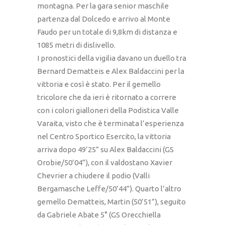
montagna. Per la gara senior maschile
partenza dal Dolcedo e arrivo al Monte
Faudo per un totale di 9,8km di distanza e
1085 metri di dislivello.
I pronostici della vigilia davano un duello tra
Bernard Dematteis e Alex Baldaccini per la
vittoria e così è stato. Per il gemello
tricolore che da ieri è ritornato a correre
con i colori gialloneri della Podistica Valle
Varaita, visto che è terminata l’esperienza
nel Centro Sportico Esercito, la vittoria
arriva dopo 49’25” su Alex Baldaccini (GS
Orobie/50’04”), con il valdostano Xavier
Chevrier a chiudere il podio (Valli
Bergamasche Leffe/50’44”). Quarto l’altro
gemello Dematteis, Martin (50’51”), seguito
da Gabriele Abate 5° (GS Orecchiella