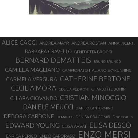
ALICE GAGGI
ANDREA ROSTAN
ANDREA MAYR
ANNA INCERTI
BARBARA CRAVELLO
BENEDETTA BROGGI
BERNARD DEMATTEIS
BRUNO BRUNOD
CAMILLA MAGLIANO
CAMPIONATO ITALIANO SKYRUNNING
CATHERINE BERTONE
CARMELA VERGURA
CECILIA MORA
CHARLOTTE BONIN
CECILIA PEDRONI
CRISTIAN MINOGGIO
CHIARA GIOVANDO
DANIELE MEUCCI
DANILO LANTERMINO
DEBORA CARDONE
DENISA DRAGOMIR
Dodecarun
DEMATTEIS
EDWARD YOUNG
ELISA DESCO
ELISA ARVAT
ENZO MERSI
ENZO CAPORASO
ENRICA PERICO