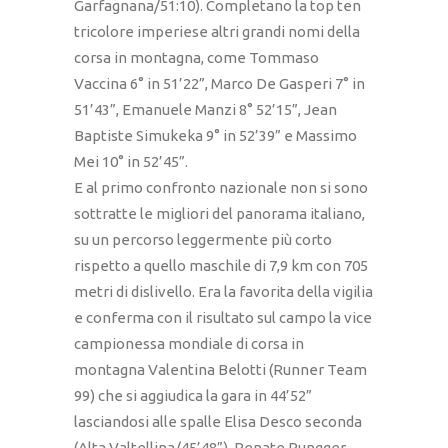
Garfagnana/51:10). Completano la top ten
tricolore imperiese altri grandi nomi della
corsa in montagna, come Tommaso
Vaccina 6° in 51’22”, Marco De Gasperi 7° in
51’43”, Emanuele Manzi 8° 52’15”, Jean
Baptiste Simukeka 9° in 52’39” e Massimo
Mei 10° in 52’45”.
E al primo confronto nazionale non si sono
sottratte le migliori del panorama italiano,
su un percorso leggermente più corto
rispetto a quello maschile di 7,9 km con 705
metri di dislivello. Era la favorita della vigilia
e conferma con il risultato sul campo la vice
campionessa mondiale di corsa in
montagna Valentina Belotti (Runner Team
99) che si aggiudica la gara in 44’52”
lasciandosi alle spalle Elisa Desco seconda
(Alta Valtellina/45’48”), Renate Rungger