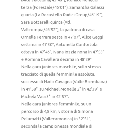
terza (Forestale/46’01”), Samantha Galassi
quarta (La Recastello Radici Group/46’19”),
Sara Bottarelli quinta (Atl.
Valtrompia/46’52”), la padrona di casa
Ornella Ferrara sesta in 47’07”, Alice Gaggi
settima in 47’30”, Antonella Confortola
ottava in 47’46”, Ivana Iozzia nona in 47’53”
e Romina Cavallera decima in 48’29”
Nella gara juniores maschile, sullo stesso
tracciato di quella femminile assoluta,
successo di Nadir Cavagna (Valle Brembana)
in 41’58”, su Michael Monella 2° in 42’39” e
Michela Vaia 3° in 42’57”.
Nella gara juniores femminile, su un
percorso di 4,8 km, vittoria di Simona
Pelamatti (Vallecamonica) in 32’51”,
seconda la campionessa mondiale di