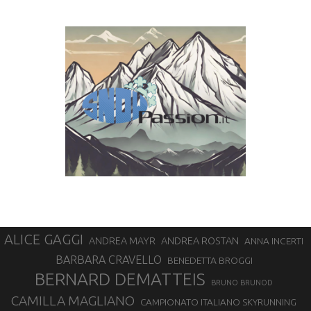
ALICE GAGGI
ANDREA ROSTAN
ANDREA MAYR
ANNA INCERTI
BARBARA CRAVELLO
BENEDETTA BROGGI
BERNARD DEMATTEIS
BRUNO BRUNOD
CAMILLA MAGLIANO
CAMPIONATO ITALIANO SKYRUNNING