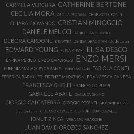
CATHERINE BERTONE
CARMELA VERGURA
CECILIA MORA
CHARLOTTE BONIN
CECILIA PEDRONI
CRISTIAN MINOGGIO
CHIARA GIOVANDO
DANIELE MEUCCI
DANILO LANTERMINO
DEBORA CARDONE
DENISA DRAGOMIR
Dodecarun
DEMATTEIS
EDWARD YOUNG
ELISA DESCO
ELISA ARVAT
ENZO MERSI
ENZO CAPORASO
ENRICA PERICO
FABIOLA CONTI
EUFEMIA MAGRO
EYOB FANIEL
FABIO BAZZANA
FRANCESCA CANEPA
FEDERICA BARAILLER
FIRENZE MARATHON
FRANCESCA GHELFI
FRANCESCO PUPPI
GABRIELE ABATE
GIANLUCA GHIANO
GIORGIO CALCATERRA
GIORGIO PESENTI
GIOVANNA EPIS
GOINUP
GUARDAVALLE
GIULIANO CAVALLO
giuditta turini
IONUT ZINCA
IVREA-MOMBARONE
JUAN DAVID OROZCO SANCHEZ