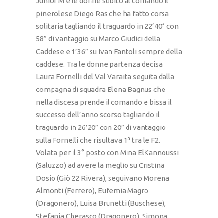
Junior M e le donne subito al comando il
pinerolese Diego Ras che ha fatto corsa
solitaria tagliando il traguardo in 22’40” con
58” di vantaggio su Marco Giudici della
Caddese e 1’36” su Ivan Fantoli sempre della
caddese. Tra le donne partenza decisa
Laura Fornelli del Val Varaita seguita dalla
compagna di squadra Elena Bagnus che
nella discesa prende il comando e bissa il
successo dell’anno scorso tagliando il
traguardo in 26’20” con 20” di vantaggio
sulla Fornelli che risultava 1ª tra le F2.
Volata per il 3° posto con Mina ElKannoussi
(Saluzzo) ad avere la meglio su Cristina
Dosio (Giò 22 Rivera), seguivano Morena
Almonti (Ferrero), Eufemia Magro
(Dragonero), Luisa Brunetti (Buschese),
Stefania Cherasco (Dragonero), Simona