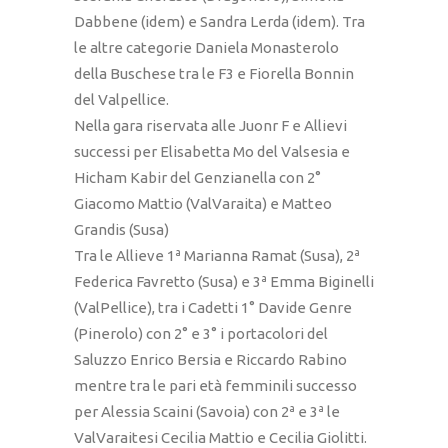
Dabbene (idem) e Sandra Lerda (idem). Tra
le altre categorie Daniela Monasterolo
della Buschese tra le F3 e Fiorella Bonnin
del Valpellice.
Nella gara riservata alle Juonr F e Allievi
successi per Elisabetta Mo del Valsesia e
Hicham Kabir del Genzianella con 2°
Giacomo Mattio (ValVaraita) e Matteo
Grandis (Susa)
Tra le Allieve 1ª Marianna Ramat (Susa), 2ª
Federica Favretto (Susa) e 3ª Emma Biginelli
(ValPellice), tra i Cadetti 1° Davide Genre
(Pinerolo) con 2° e 3° i portacolori del
Saluzzo Enrico Bersia e Riccardo Rabino
mentre tra le pari età femminili successo
per Alessia Scaini (Savoia) con 2ª e 3ª le
ValVaraitesi Cecilia Mattio e Cecilia Giolitti.