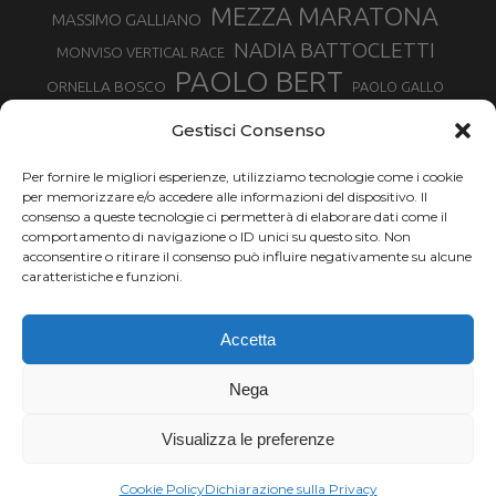
MEZZA MARATONA
MASSIMO GALLIANO
NADIA BATTOCLETTI
MONVISO VERTICAL RACE
PAOLO BERT
ORNELLA BOSCO
PAOLO GALLO
ROLANDO PIANA
PIETRO RIVA
PODISMO VENETO
Gestisci Consenso
RUGGERO PERTILE
SILVIA RAMPAZZO
SERGIO BONALDI
TOR DES GEANTS
Per fornire le migliori esperienze, utilizziamo tecnologie come i cookie
SONIA GLAREY
TAVAGNASCO
SILVIA SERAFINI
per memorizzare e/o accedere alle informazioni del dispositivo. Il
TRAIL MONTE CASTO
TOUR MONVISO TRAIL
TROFEO KIMA
consenso a queste tecnologie ci permetterà di elaborare dati come il
TURIN MARATHON
comportamento di navigazione o ID unici su questo sito. Non
VAL DI FASSA RUNNING
URBAN ZEMMER
acconsentire o ritirare il consenso può influire negativamente su alcune
VALENTINA BELOTTI
caratteristiche e funzioni.
VALERIA ROFFINO
VALERIA STRANEO
VALETUDO
Accetta
VENICE MARATHON
VALTELLINA WINE TRAIL
VENICEMARATHON
XAVIER CHEVRIER
WILLIAM BOFFELLI
Nega
YEMAN CRIPPA
Visualizza le preferenze
Chi siamo |
Termini d'uso |
Privacy |
Cookie
Copyright ©2024 Outdoor Passion di Costa Giancarlo, P.I. 11214180017 C.F.
Cookie Policy
Dichiarazione sulla Privacy