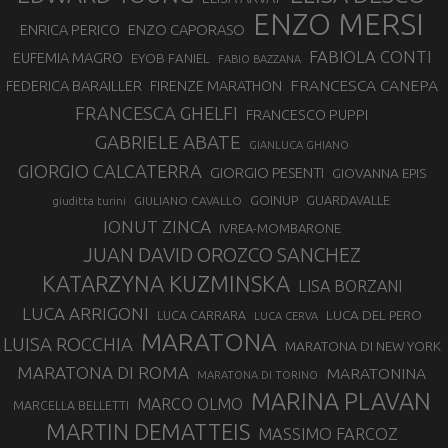
ENZO MERSI
ENZO CAPORASO
ENRICA PERICO
FABIOLA CONTI
EUFEMIA MAGRO
EYOB FANIEL
FABIO BAZZANA
FRANCESCA CANEPA
FEDERICA BARAILLER
FIRENZE MARATHON
FRANCESCA GHELFI
FRANCESCO PUPPI
GABRIELE ABATE
GIANLUCA GHIANO
GIORGIO CALCATERRA
GIORGIO PESENTI
GIOVANNA EPIS
GOINUP
GUARDAVALLE
GIULIANO CAVALLO
giuditta turini
IONUT ZINCA
IVREA-MOMBARONE
JUAN DAVID OROZCO SANCHEZ
KATARZYNA KUZMINSKA
LISA BORZANI
LUCA ARRIGONI
LUCA DEL PERO
LUCA CARRARA
LUCA CERVA
MARATONA
LUISA ROCCHIA
MARATONA DI NEW YORK
MARATONA DI ROMA
MARATONINA
MARATONA DI TORINO
MARINA PLAVAN
MARCO OLMO
MARCELLA BELLETTI
MARTIN DEMATTEIS
MASSIMO FARCOZ