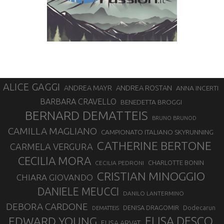
ALICE GAGGI
ANDREA ROSTAN
ANDREA MAYR
ANNA INCERTI
BARBARA CRAVELLO
BENEDETTA BROGGI
BERNARD DEMATTEIS
BRUNO BRUNOD
CAMILLA MAGLIANO
CAMPIONATO ITALIANO SKYRUNNING
CATHERINE BERTONE
CARMELA VERGURA
CECILIA MORA
CHARLOTTE BONIN
CECILIA PEDRONI
CRISTIAN MINOGGIO
CHIARA GIOVANDO
DANIELE MEUCCI
DANILO LANTERMINO
DEBORA CARDONE
DENISA DRAGOMIR
Dodecarun
DEMATTEIS
EDWARD YOUNG
ELISA DESCO
ELISA ARVAT