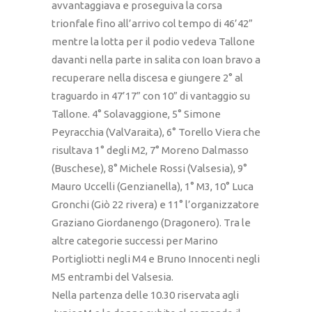
avvantaggiava e proseguiva la corsa
trionfale fino all’arrivo col tempo di 46’42”
mentre la lotta per il podio vedeva Tallone
davanti nella parte in salita con Ioan bravo a
recuperare nella discesa e giungere 2° al
traguardo in 47’17” con 10” di vantaggio su
Tallone. 4° Solavaggione, 5° Simone
Peyracchia (ValVaraita), 6° Torello Viera che
risultava 1° degli M2, 7° Moreno Dalmasso
(Buschese), 8° Michele Rossi (Valsesia), 9°
Mauro Uccelli (Genzianella), 1° M3, 10° Luca
Gronchi (Giò 22 rivera) e 11° l’organizzatore
Graziano Giordanengo (Dragonero). Tra le
altre categorie successi per Marino
Portigliotti negli M4 e Bruno Innocenti negli
M5 entrambi del Valsesia.
Nella partenza delle 10.30 riservata agli