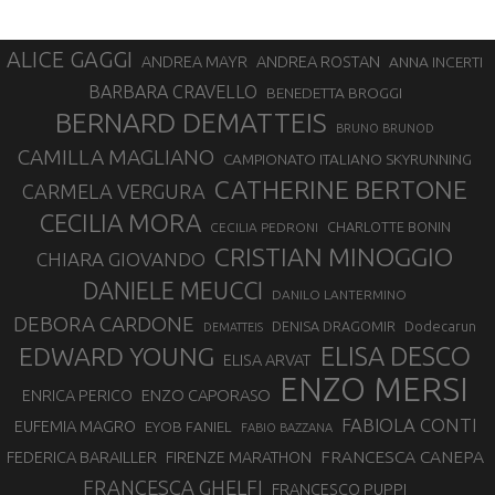
ALICE GAGGI
ANDREA ROSTAN
ANDREA MAYR
ANNA INCERTI
BARBARA CRAVELLO
BENEDETTA BROGGI
BERNARD DEMATTEIS
BRUNO BRUNOD
CAMILLA MAGLIANO
CAMPIONATO ITALIANO SKYRUNNING
CATHERINE BERTONE
CARMELA VERGURA
CECILIA MORA
CHARLOTTE BONIN
CECILIA PEDRONI
CRISTIAN MINOGGIO
CHIARA GIOVANDO
DANIELE MEUCCI
DANILO LANTERMINO
DEBORA CARDONE
DENISA DRAGOMIR
Dodecarun
DEMATTEIS
EDWARD YOUNG
ELISA DESCO
ELISA ARVAT
ENZO MERSI
ENZO CAPORASO
ENRICA PERICO
FABIOLA CONTI
EUFEMIA MAGRO
EYOB FANIEL
FABIO BAZZANA
FRANCESCA CANEPA
FEDERICA BARAILLER
FIRENZE MARATHON
FRANCESCA GHELFI
FRANCESCO PUPPI