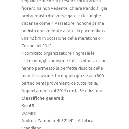
segnalare anche la presenza di un’atleta
fiorentina non vedente, Chiara Pandolfi, già
protagonista di diverse gare sulle lunghe
distanze come il Passatore, nonché prima
podista non vedente a fare da pacemaker a
una 42 km in occasione della maratona di
Torino del 2012.
Il comitato organizzatore ringrazia le
istituzioni, gli sponsor e tutti i volontari che
hanno permesso la perfetta riuscita della
manifestazione. Un doppio grazie agli 800
partecipanti provenienti da tutta Italia.
Appuntamento al 2014 con la 5^ edizione:
Classifiche generali:
Km 65
UOMINI
Andrea Zambelli 4h32’44” – Atletica
Scandiano