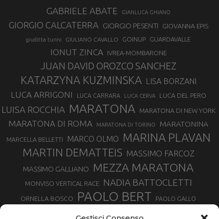
GABRIELE ABATE
GIANLUCA GHIANO
GIORGIO CALCATERRA
GIORGIO PESENTI
GIOVANNA EPIS
GOINUP
GUARDAVALLE
GIULIANO CAVALLO
giuditta turini
IONUT ZINCA
IVREA-MOMBARONE
JUAN DAVID OROZCO SANCHEZ
KATARZYNA KUZMINSKA
LISA BORZANI
LUCA ARRIGONI
LUCA DEL PERO
LUCA CARRARA
LUCA CERVA
MARATONA
LUISA ROCCHIA
MARATONA DI NEW YORK
MARATONA DI ROMA
MARATONINA
MARATONA DI TORINO
MARINA PLAVAN
MARCO OLMO
MARCELLA BELLETTI
MARTIN DEMATTEIS
MASSIMO FARCOZ
MEZZA MARATONA
MASSIMO GALLIANO
NADIA BATTOCLETTI
MONVISO VERTICAL RACE
PAOLO BERT
ORNELLA BOSCO
PAOLO GALLO
ROLANDO PIANA
PIETRO RIVA
PODISMO VENETO
Gestisci Consenso