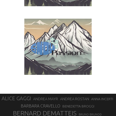
ALICE GAGGI
ANDREA ROSTAN
ANDREA MAYR
ANNA INCERTI
BARBARA CRAVELLO
BENEDETTA BROGGI
BERNARD DEMATTEIS
BRUNO BRUNOD