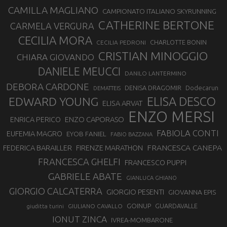
CAMILLA MAGLIANO
CAMPIONATO ITALIANO SKYRUNNING
CATHERINE BERTONE
CARMELA VERGURA
CECILIA MORA
CHARLOTTE BONIN
CECILIA PEDRONI
CRISTIAN MINOGGIO
CHIARA GIOVANDO
DANIELE MEUCCI
DANILO LANTERMINO
DEBORA CARDONE
DENISA DRAGOMIR
Dodecarun
DEMATTEIS
EDWARD YOUNG
ELISA DESCO
ELISA ARVAT
ENZO MERSI
ENZO CAPORASO
ENRICA PERICO
FABIOLA CONTI
EUFEMIA MAGRO
EYOB FANIEL
FABIO BAZZANA
FRANCESCA CANEPA
FEDERICA BARAILLER
FIRENZE MARATHON
FRANCESCA GHELFI
FRANCESCO PUPPI
GABRIELE ABATE
GIANLUCA GHIANO
GIORGIO CALCATERRA
GIORGIO PESENTI
GIOVANNA EPIS
GOINUP
GUARDAVALLE
GIULIANO CAVALLO
giuditta turini
IONUT ZINCA
IVREA-MOMBARONE