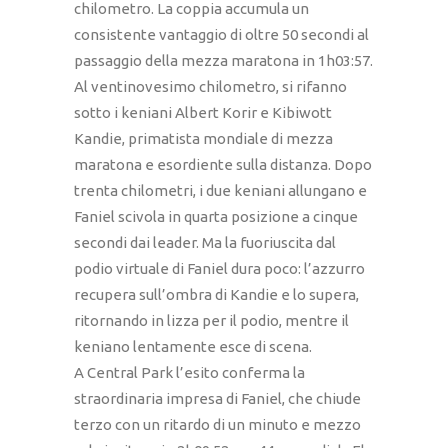
chilometro. La coppia accumula un
consistente vantaggio di oltre 50 secondi al
passaggio della mezza maratona in 1h03:57.
Al ventinovesimo chilometro, si rifanno
sotto i keniani Albert Korir e Kibiwott
Kandie, primatista mondiale di mezza
maratona e esordiente sulla distanza. Dopo
trenta chilometri, i due keniani allungano e
Faniel scivola in quarta posizione a cinque
secondi dai leader. Ma la fuoriuscita dal
podio virtuale di Faniel dura poco: l’azzurro
recupera sull’ombra di Kandie e lo supera,
ritornando in lizza per il podio, mentre il
keniano lentamente esce di scena.
A Central Park l’esito conferma la
straordinaria impresa di Faniel, che chiude
terzo con un ritardo di un minuto e mezzo