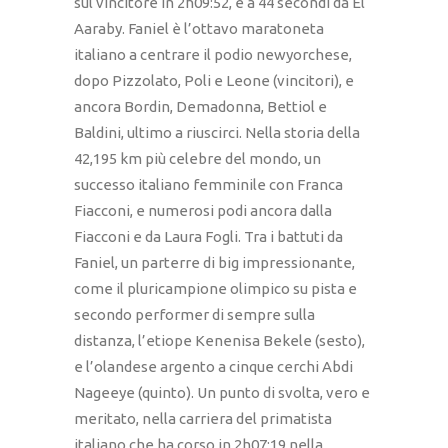
sul vincitore in 2h09:52, e a 44 secondi da El
Aaraby. Faniel è l’ottavo maratoneta
italiano a centrare il podio newyorchese,
dopo Pizzolato, Poli e Leone (vincitori), e
ancora Bordin, Demadonna, Bettiol e
Baldini, ultimo a riuscirci. Nella storia della
42,195 km più celebre del mondo, un
successo italiano femminile con Franca
Fiacconi, e numerosi podi ancora dalla
Fiacconi e da Laura Fogli. Tra i battuti da
Faniel, un parterre di big impressionante,
come il pluricampione olimpico su pista e
secondo performer di sempre sulla
distanza, l’etiope Kenenisa Bekele (sesto),
e l’olandese argento a cinque cerchi Abdi
Nageeye (quinto). Un punto di svolta, vero e
meritato, nella carriera del primatista
italiano che ha corso in 2h07:19 nella