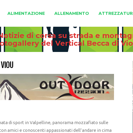
ALIMENTAZIONE
ALLENAMENTO
ATTREZZATUR
Notizie di corsa su strada e monta
otogallery del Vertical Becca di Vi
 VIOU
rnata di sport in Valpelline, panorama mozzafiato sulle
on amici e conoscenti appassionati dell’andare in cima