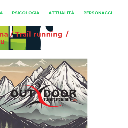
A
PSICOLOGIA
ATTUALITÀ
PERSONAGGI
gna
/
Trail running
/
ou