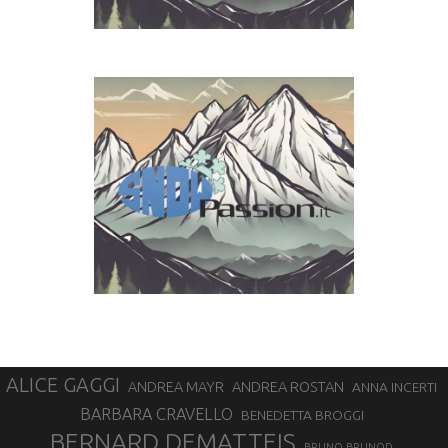
ALICE GAGGI
ANDREA ROSTAN
ANDREA MAYR
ANNA INCERTI
BARBARA CRAVELLO
BENEDETTA BROGGI
BERNARD DEMATTEIS
BRUNO BRUNOD