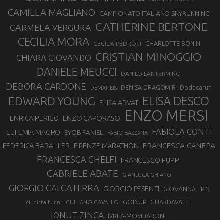
CAMILLA MAGLIANO
CAMPIONATO ITALIANO SKYRUNNING
CATHERINE BERTONE
CARMELA VERGURA
CECILIA MORA
CHARLOTTE BONIN
CECILIA PEDRONI
CRISTIAN MINOGGIO
CHIARA GIOVANDO
DANIELE MEUCCI
DANILO LANTERMINO
DEBORA CARDONE
DENISA DRAGOMIR
Dodecarun
DEMATTEIS
EDWARD YOUNG
ELISA DESCO
ELISA ARVAT
ENZO MERSI
ENZO CAPORASO
ENRICA PERICO
FABIOLA CONTI
EUFEMIA MAGRO
EYOB FANIEL
FABIO BAZZANA
FRANCESCA CANEPA
FEDERICA BARAILLER
FIRENZE MARATHON
FRANCESCA GHELFI
FRANCESCO PUPPI
GABRIELE ABATE
GIANLUCA GHIANO
GIORGIO CALCATERRA
GIORGIO PESENTI
GIOVANNA EPIS
GOINUP
GUARDAVALLE
GIULIANO CAVALLO
giuditta turini
IONUT ZINCA
IVREA-MOMBARONE