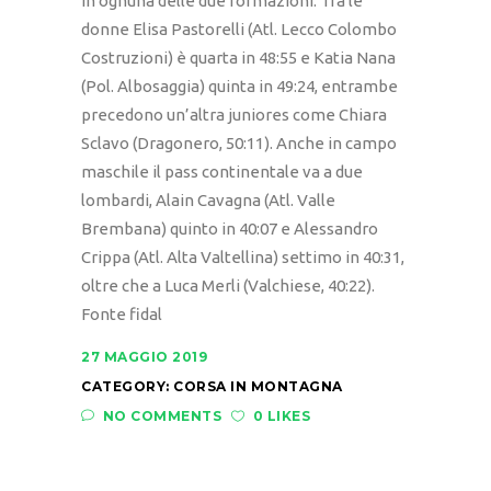
in ognuna delle due formazioni. Tra le
donne Elisa Pastorelli (Atl. Lecco Colombo
Costruzioni) è quarta in 48:55 e Katia Nana
(Pol. Albosaggia) quinta in 49:24, entrambe
precedono un’altra juniores come Chiara
Sclavo (Dragonero, 50:11). Anche in campo
maschile il pass continentale va a due
lombardi, Alain Cavagna (Atl. Valle
Brembana) quinto in 40:07 e Alessandro
Crippa (Atl. Alta Valtellina) settimo in 40:31,
oltre che a Luca Merli (Valchiese, 40:22).
Fonte fidal
27 MAGGIO 2019
CATEGORY:
CORSA IN MONTAGNA
NO COMMENTS
0 LIKES