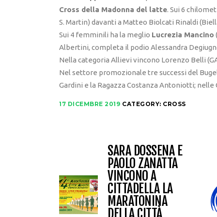
Cross della Madonna del latte
. Sui 6 chilome
S. Martin) davanti a Matteo Biolcati Rinaldi (Bie
Sui 4 femminili ha la meglio
Lucrezia Mancino
Albertini, completa il podio Alessandra Degiugno
Nella categoria Allievi vincono Lorenzo Belli (G
Nel settore promozionale tre successi del Bugel
Gardini e la Ragazza Costanza Antoniotti; nelle
17 DICEMBRE 2019
CATEGORY:
CROSS
SARA DOSSENA E
PAOLO ZANATTA
VINCONO A
CITTADELLA LA
MARATONINA
DELLA CITTÀ