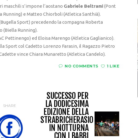
tri maschili s’impone l’aostano
Gabriele Beltrami
(Pont
lla Running) e Matteo Chiorboli (Atletica Santhià).
(Bugella Sport) precedendo la compagna Roberta
 (Biella Running).
AC Pettinengo) ed Eloisa Marengo (Atletica Gaglianico).
la Sport col Cadetto Lorenzo Farasin, il Ragazzo Pietro
 Cadette vince Chiara Munaretto (Atletica Candelo).
NO COMMENTS
1 LIKE
SUCCESSO PER
LA DODICESIMA
SHARE
EDIZIONE DELLA
STRABRICHERASIO
IN NOTTURNA
CON I BABBI