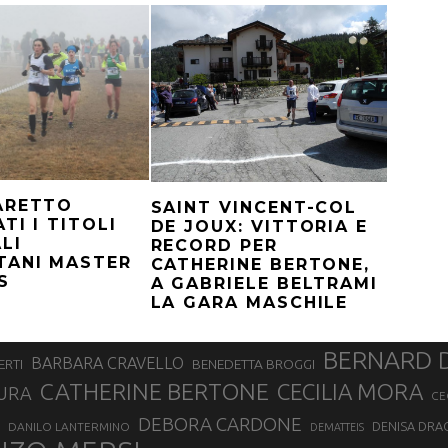
ARETTO
SAINT VINCENT-COL
TI I TITOLI
DE JOUX: VITTORIA E
LI
RECORD PER
TANI MASTER
CATHERINE BERTONE,
S
A GABRIELE BELTRAMI
LA GARA MASCHILE
BERNARD 
BARBARA CRAVELLO
ERTI
BENEDETTA BROGGI
CATHERINE BERTONE
CECILIA MORA
URA
CE
DEBORA CARDONE
DENISA DRA
DANILO LANTERMINO
DEMATTEIS