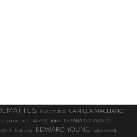
DEMATTEIS
CAMILLA MAGLIANO
BRUNO BRUNOD
CHIARA GIOVANDO
CHARLOTTE BONIN
CILIA PEDRONI
EDWARD YOUNG
ELISA ARVAT
GOMIR
Dodecarun