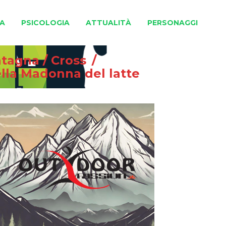
A
PSICOLOGIA
ATTUALITÀ
PERSONAGGI
ntagna
/
Cross
/
ella Madonna del latte