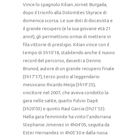
Vince lo spagnolo Kilian Jornet Burgada,
dopo il trionfo alla Dolomites Skyrace di
domenica scorsa. Le sue doti di discesista e
il grande recupero (e la sua giovane età 21
anni!), gli permettono ormai di mettere in
fila vittorie di prestigio. Kilian vince con il
tempo di 3h10’18, stabilendo anche il nuovo
record del percorso, davanti a Dennis
Brunod, autore di un grande recupero finale
(3h17’37), terzo posto al leggendario
messicano Ricardo Meija (3h19’25),
vincitore nel 2007, che aveva condotto la
gara nelle salite, quarto Fulvio Dapit
(3h20’03) e quinto Raul Garcia (3h21’53).
Nella gara femminile ha vinto l’andorrana
Stephanie Jimenez in 4h04’05, seguita da
Ester Hernandez in 4h05’30 e dalla russa