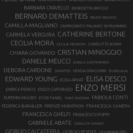
BARBARA CRAVELLO
BENEDETTA BROGGI
BERNARD DEMATTEIS
BRUNO BRUNOD
CAMILLA MAGLIANO
CAMPIONATO ITALIANO SKYRUNNING
CATHERINE BERTONE
CARMELA VERGURA
CECILIA MORA
CHARLOTTE BONIN
CECILIA PEDRONI
CRISTIAN MINOGGIO
CHIARA GIOVANDO
DANIELE MEUCCI
DANILO LANTERMINO
DEBORA CARDONE
DENISA DRAGOMIR
Dodecarun
DEMATTEIS
EDWARD YOUNG
ELISA DESCO
ELISA ARVAT
ENZO MERSI
ENZO CAPORASO
ENRICA PERICO
FABIOLA CONTI
EUFEMIA MAGRO
EYOB FANIEL
FABIO BAZZANA
FRANCESCA CANEPA
FEDERICA BARAILLER
FIRENZE MARATHON
FRANCESCA GHELFI
FRANCESCO PUPPI
GABRIELE ABATE
GIANLUCA GHIANO
GIORGIO CALCATERRA
GIORGIO PESENTI
GIOVANNA EPIS