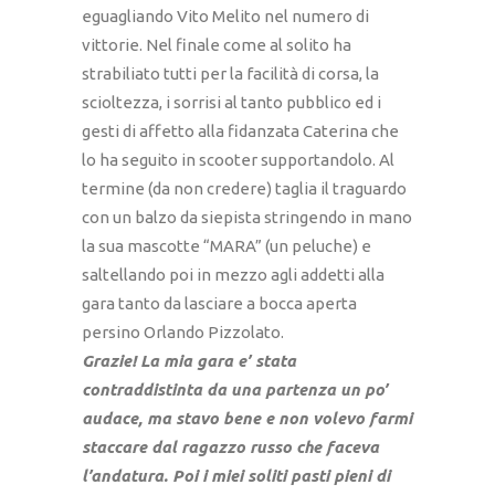
eguagliando Vito Melito nel numero di
vittorie. Nel finale come al solito ha
strabiliato tutti per la facilità di corsa, la
scioltezza, i sorrisi al tanto pubblico ed i
gesti di affetto alla fidanzata Caterina che
lo ha seguito in scooter supportandolo. Al
termine (da non credere) taglia il traguardo
con un balzo da siepista stringendo in mano
la sua mascotte “MARA” (un peluche) e
saltellando poi in mezzo agli addetti alla
gara tanto da lasciare a bocca aperta
persino Orlando Pizzolato.
Grazie! La mia gara e’ stata
contraddistinta da una partenza un po’
audace, ma stavo bene e non volevo farmi
staccare dal ragazzo russo che faceva
l’andatura. Poi i miei soliti pasti pieni di