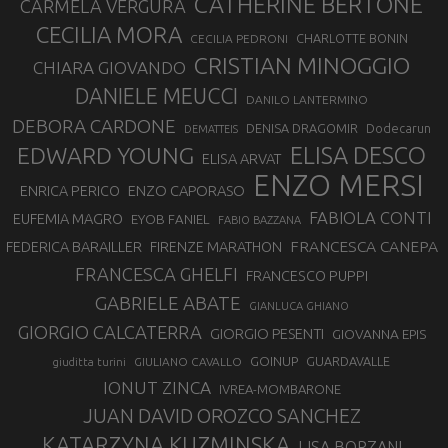
CATHERINE BERTONE
CARMELA VERGURA
CECILIA MORA
CHARLOTTE BONIN
CECILIA PEDRONI
CRISTIAN MINOGGIO
CHIARA GIOVANDO
DANIELE MEUCCI
DANILO LANTERMINO
DEBORA CARDONE
DENISA DRAGOMIR
Dodecarun
DEMATTEIS
EDWARD YOUNG
ELISA DESCO
ELISA ARVAT
ENZO MERSI
ENZO CAPORASO
ENRICA PERICO
FABIOLA CONTI
EUFEMIA MAGRO
EYOB FANIEL
FABIO BAZZANA
FRANCESCA CANEPA
FEDERICA BARAILLER
FIRENZE MARATHON
FRANCESCA GHELFI
FRANCESCO PUPPI
GABRIELE ABATE
GIANLUCA GHIANO
GIORGIO CALCATERRA
GIORGIO PESENTI
GIOVANNA EPIS
GOINUP
GUARDAVALLE
GIULIANO CAVALLO
giuditta turini
IONUT ZINCA
IVREA-MOMBARONE
JUAN DAVID OROZCO SANCHEZ
KATARZYNA KUZMINSKA
LISA BORZANI