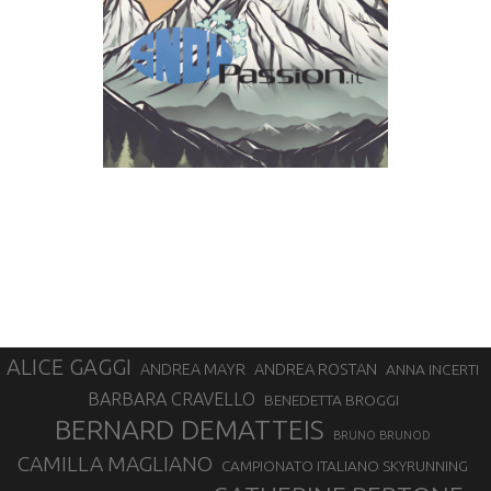
ALICE GAGGI
ANDREA ROSTAN
ANDREA MAYR
ANNA INCERTI
BARBARA CRAVELLO
BENEDETTA BROGGI
BERNARD DEMATTEIS
BRUNO BRUNOD
CAMILLA MAGLIANO
CAMPIONATO ITALIANO SKYRUNNING