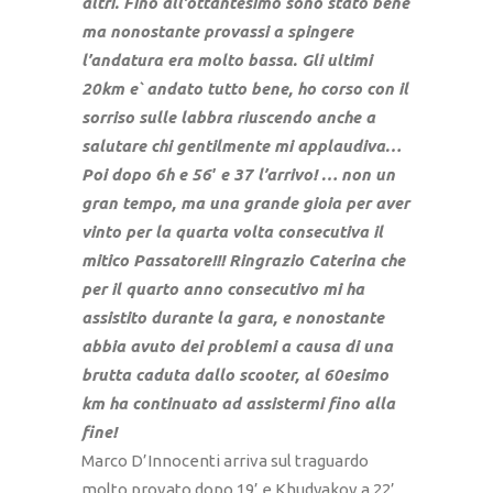
altri. Fino all’ottantesimo sono stato bene
ma nonostante provassi a spingere
l’andatura era molto bassa. Gli ultimi
20km e` andato tutto bene, ho corso con il
sorriso sulle labbra riuscendo anche a
salutare chi gentilmente mi applaudiva…
Poi dopo 6h e 56′ e 37 l’arrivo! … non un
gran tempo, ma una grande gioia per aver
vinto per la quarta volta consecutiva il
mitico Passatore!!! Ringrazio Caterina che
per il quarto anno consecutivo mi ha
assistito durante la gara, e nonostante
abbia avuto dei problemi a causa di una
brutta caduta dallo scooter, al 60esimo
km ha continuato ad assistermi fino alla
fine!
Marco D’Innocenti arriva sul traguardo
molto provato dopo 19’ e Khudyakov a 22’