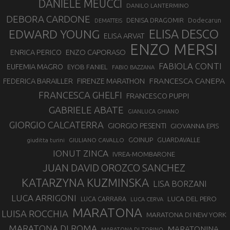
DANIELE MEUCCI
DANILO LANTERMINO
DEBORA CARDONE
DENISA DRAGOMIR
Dodecarun
DEMATTEIS
EDWARD YOUNG
ELISA DESCO
ELISA ARVAT
ENZO MERSI
ENZO CAPORASO
ENRICA PERICO
FABIOLA CONTI
EUFEMIA MAGRO
EYOB FANIEL
FABIO BAZZANA
FRANCESCA CANEPA
FEDERICA BARAILLER
FIRENZE MARATHON
FRANCESCA GHELFI
FRANCESCO PUPPI
GABRIELE ABATE
GIANLUCA GHIANO
GIORGIO CALCATERRA
GIORGIO PESENTI
GIOVANNA EPIS
GOINUP
GUARDAVALLE
GIULIANO CAVALLO
giuditta turini
IONUT ZINCA
IVREA-MOMBARONE
JUAN DAVID OROZCO SANCHEZ
KATARZYNA KUZMINSKA
LISA BORZANI
LUCA ARRIGONI
LUCA DEL PERO
LUCA CARRARA
LUCA CERVA
MARATONA
LUISA ROCCHIA
MARATONA DI NEW YORK
MARATONA DI ROMA
MARATONINA
MARATONA DI TORINO