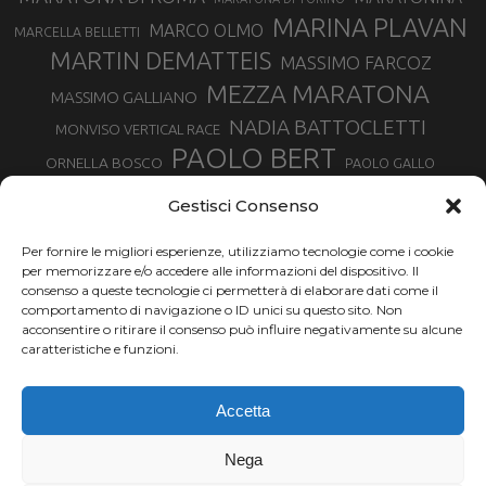
MARINA PLAVAN
MARCO OLMO
MARCELLA BELLETTI
MARTIN DEMATTEIS
MASSIMO FARCOZ
MEZZA MARATONA
MASSIMO GALLIANO
NADIA BATTOCLETTI
MONVISO VERTICAL RACE
PAOLO BERT
ORNELLA BOSCO
PAOLO GALLO
ROLANDO PIANA
PIETRO RIVA
PODISMO VENETO
Gestisci Consenso
RUGGERO PERTILE
SILVIA RAMPAZZO
SERGIO BONALDI
TOR DES GEANTS
Per fornire le migliori esperienze, utilizziamo tecnologie come i cookie
SONIA GLAREY
TAVAGNASCO
SILVIA SERAFINI
per memorizzare e/o accedere alle informazioni del dispositivo. Il
TRAIL MONTE CASTO
TOUR MONVISO TRAIL
TROFEO KIMA
consenso a queste tecnologie ci permetterà di elaborare dati come il
TURIN MARATHON
comportamento di navigazione o ID unici su questo sito. Non
VAL DI FASSA RUNNING
URBAN ZEMMER
acconsentire o ritirare il consenso può influire negativamente su alcune
VALENTINA BELOTTI
caratteristiche e funzioni.
VALERIA ROFFINO
VALERIA STRANEO
VALETUDO
Accetta
VENICE MARATHON
VALTELLINA WINE TRAIL
VENICEMARATHON
XAVIER CHEVRIER
WILLIAM BOFFELLI
Nega
YEMAN CRIPPA