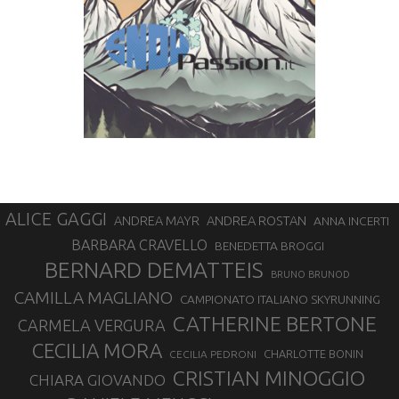
ALICE GAGGI
ANDREA ROSTAN
ANDREA MAYR
ANNA INCERTI
BARBARA CRAVELLO
BENEDETTA BROGGI
BERNARD DEMATTEIS
BRUNO BRUNOD
CAMILLA MAGLIANO
CAMPIONATO ITALIANO SKYRUNNING
CATHERINE BERTONE
CARMELA VERGURA
CECILIA MORA
CHARLOTTE BONIN
CECILIA PEDRONI
CRISTIAN MINOGGIO
CHIARA GIOVANDO