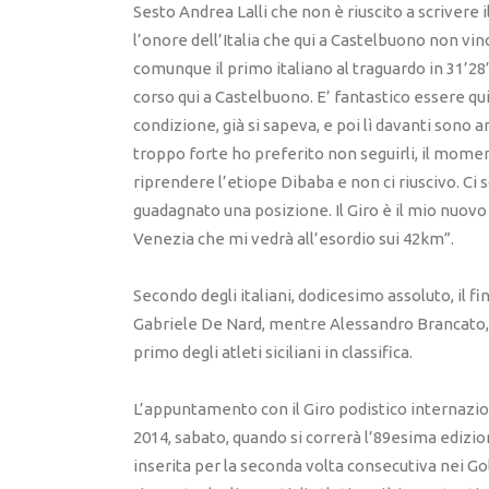
Sesto Andrea Lalli che non è riuscito a scrivere 
l’onore dell’Italia che qui a Castelbuono non vin
comunque il primo italiano al traguardo in 31’2
corso qui a Castelbuono. E’ fantastico essere q
condizione, già si sapeva, e poi lì davanti sono
troppo forte ho preferito non seguirli, il mome
riprendere l’etiope Dibaba e non ci riuscivo. Ci s
guadagnato una posizione. Il Giro è il mio nuovo
Venezia che mi vedrà all’esordio sui 42km”.
Secondo degli italiani, dodicesimo assoluto, il f
Gabriele De Nard, mentre Alessandro Brancato, 14
primo degli atleti siciliani in classifica.
L’appuntamento con il Giro podistico internazio
2014, sabato, quando si correrà l’89esima edizi
inserita per la seconda volta consecutiva nei Gold