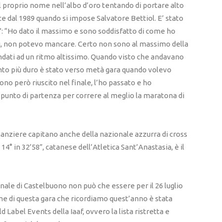
il proprio nome nell’albo d’oro tentando di portare alto
ce dal 1989 quando si impose Salvatore Bettiol. E’ stato
8”: “Ho dato il massimo e sono soddisfatto di come ho
ui, non potevo mancare. Certo non sono al massimo della
 andati ad un ritmo altissimo. Quando visto che andavano
nto più duro è stato verso metà gara quando volevo
ono però riuscito nel finale, l’ho passato e ho
 punto di partenza per correre al meglio la maratona di
inanziere capitano anche della nazionale azzurra di cross
° in 32’58”, catanese dell’Atletica Sant’Anastasia, è il
nale di Castelbuono non può che essere per il 26 luglio
one di questa gara che ricordiamo quest’anno è stata
 Label Events della Iaaf, ovvero la lista ristretta e