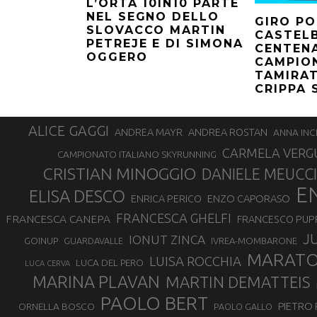
L’ORTA 10IN10 PARTE
NEL SEGNO DELLO
GIRO PO
SLOVACCO MARTIN
CASTELB
PETREJE E DI SIMONA
CENTENA
OGGERO
CAMPIO
TAMIRAT
CRIPPA
ALICE GAGGI
ANDREA ROSTAN
ANDREA MAYR
ANNA INC
CARMELA VERG
CAMPIONATO ITALIANO SKYRUNNING
CRISTIAN MINOGGIO
DANIELE MEUCCI
E
ELISA DESCO
ENZO CAPORASO
ENRICA PERICO
FRANCESCA GHELFI
FRANCESCA CANEPA
FRANCESCO PUP
J
IONUT ZINCA
GOINUP
GUARDAVALLE
IVREA-MOMBARONE
MARAT
LUISA ROCCHIA
LUCA DEL PERO
LUCA CERVA
MARINA PLAVAN
MARTIN DEMATTEIS
PAOLO BERT
PIETRO 
ORNELLA BOSCO
PAOLO GALLO