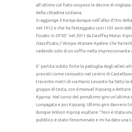
all’ultimo col fiato sospeso le decine di miglia
della cittadina siciliana.
Si aggiunge il Kenya dunque nell’albo d’Oro della
nel 1912 e che ha festeggiato così i 101 anni dal
fissato in 29’05” nel 2011 da Geoffey Mutai. Kip
classificato, l’etiope Atanaw Ayalew che ha tent
cedendo solo di un soffio nella impressionante e
E’ partita subito forte la pattuglia degli atleti a
previsti come consueto nel centro di Castelbuon
trecento metri di via Mario Levante ha fatto la di
gruppo di testa, con Emanuel Kipsang a dettare
Kyprop. Nel corso del penultimo giro un’ultima 
Lonyagata e poi Kipsang. Ultimo giro davvero tira
dunque Wilson Kiprop esultare: “Non è stata una 
pubblico è stato fenomenale e mi ha dato una spin