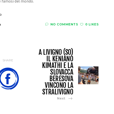
 e famosi del mondo.
o
A
NO COMMENTS
0 LIKES
A LIVIGNO (SO)
IL KENIANO
SHARE
KIMATHI E LA
SLOVACCA
BERESOVA
VINCONO LA
STRALIVIGNO
Next