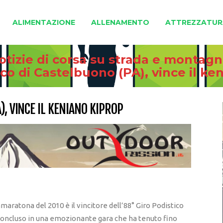
ALIMENTAZIONE
ALLENAMENTO
ATTREZZATUR
otizie di corsa su strada e montag
ico di Castelbuono (PA), vince il ke
), VINCE IL KENIANO KIPROP
aratona del 2010 è il vincitore dell’88° Giro Podistico
concluso in una emozionante gara che ha tenuto fino