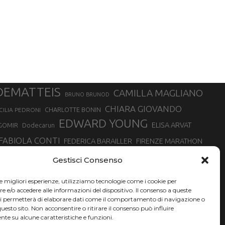
DEMATTEIS
CAMILLA MAGLIANO
BRUNO BRUNOD
CHIARA GIOVANDO
CHARLOTTE BONIN
CILIA PEDRONI
EDWARD YOUNG
ELISA ARVAT
GOMIR
Dodecarun
FABIOLA CONTI
FEDERICA BARAILLER
FIRENZE MARATHON
RA
GIORGIO PESENTI
GIOVANNA EPIS
GIULIANO CAVALLO
giuditta turini
Gestisci Consenso
MINSKA
LUCA ARRIGONI
LISA BORZANI
LUCA CARRARA
le migliori esperienze, utilizziamo tecnologie come i cookie per
MARATONINA
MARCO OLMO
MARCELLA BELLETTI
 DI TORINO
e/o accedere alle informazioni del dispositivo. Il consenso a queste
TONA
ci permetterà di elaborare dati come il comportamento di navigazione o
NADIA BATTOCLETTI
MONVISO VERTICAL RACE
questo sito. Non acconsentire o ritirare il consenso può influire
SILVIA RAMPAZZO
te su alcune caratteristiche e funzioni.
SONIA GLAREY
SERGIO BONALDI
SILVIA SERAFINI