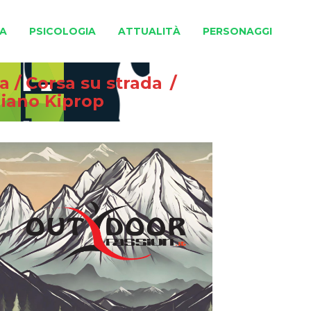
A
PSICOLOGIA
ATTUALITÀ
PERSONAGGI
na
/
Corsa su strada
/
niano Kiprop