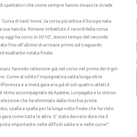
ia di spettatori che come sempre hanno invaso le strade
 ‘Cursa di Sant’Anna’, la corsa più antica d’Europa nata
la sua nascita. Rimane imbattuto il record della corsa
rop oggi ha corso in 30’10”, stesso tempo del secondo
ato fino all’ultimo di arrivare primo sul traguardo
d esaltante volata finale.
fricani, facendo selezione già nel corso nel primo dei 9 giri
o. Come al solito l’impegnativa salita lunga oltre
fferenza e a metà gara era già di soli quattro atleti il
 il ritmo accompagnato da Ayalew, Lonyagata e lo stesso
selezione che ha eliminato dalla mischia prima
to, spalla a spalla per la lunga volta finale che ha visto
gara come tutte le altre. E’ stata davvero dura ma il
ta importante nelle difficili salite e e nelle curve”.