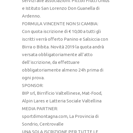
servizi alle associazioni: Piccoli Frutti Onlus
e Istituto San Lorenzo Don Guanella di
Ardenno.
FORMULA VINCENTE NON SI CAMBIA:
Con quota iscrizione di € 10,00 a tutti gli
iscritti verrà offerto Panino e Salsiccia con
Birra o Bibita. Novità 2019 la quota andrà
versata obbligatoriamente all’atto
dell’iscrizione, da effettuare
obbligatoriamente almeno 24h prima di
ogni prova.
SPONSOR:
BIP srl, Birrificio Valtellinese, Mat-Food,
Alpin Lares e Latteria Sociale Valtellina
MEDIA PARTNER:
sportdimontagna.com, La Provincia di
Sondrio, Centrovalle
UNA SOLA ISCRIZIONE PER TUTTE LE