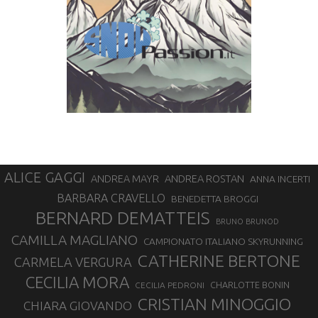
ALICE GAGGI
ANDREA ROSTAN
ANDREA MAYR
ANNA INCERTI
BARBARA CRAVELLO
BENEDETTA BROGGI
BERNARD DEMATTEIS
BRUNO BRUNOD
CAMILLA MAGLIANO
CAMPIONATO ITALIANO SKYRUNNING
CATHERINE BERTONE
CARMELA VERGURA
CECILIA MORA
CHARLOTTE BONIN
CECILIA PEDRONI
CRISTIAN MINOGGIO
CHIARA GIOVANDO