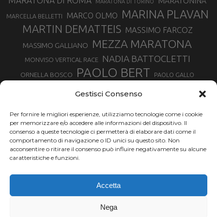
MARATONA DI ROMA
MARATONINA
MARATONA DI TORINO
MARINA PLAVAN
MARCO OLMO
MARCELLA BELLETTI
MARTIN DEMATTEIS
MASSIMO FARCOZ
MEZZA MARATONA
MASSIMO GALLIANO
NADIA BATTOCLETTI
MONVISO VERTICAL RACE
PAOLO BERT
ORNELLA BOSCO
PAOLO GALLO
ROLANDO PIANA
PIETRO RIVA
PODISMO VENETO
Gestisci Consenso
RUGGERO PERTILE
SILVIA RAMPAZZO
SERGIO BONALDI
TOR DES GEANTS
Per fornire le migliori esperienze, utilizziamo tecnologie come i cookie
SONIA GLAREY
TAVAGNASCO
SILVIA SERAFINI
per memorizzare e/o accedere alle informazioni del dispositivo. Il
TRAIL MONTE CASTO
TOUR MONVISO TRAIL
TROFEO KIMA
consenso a queste tecnologie ci permetterà di elaborare dati come il
TURIN MARATHON
comportamento di navigazione o ID unici su questo sito. Non
VAL DI FASSA RUNNING
URBAN ZEMMER
acconsentire o ritirare il consenso può influire negativamente su alcune
VALENTINA BELOTTI
caratteristiche e funzioni.
VALERIA ROFFINO
VALERIA STRANEO
VALETUDO
Accetta
VENICE MARATHON
VALTELLINA WINE TRAIL
VENICEMARATHON
XAVIER CHEVRIER
WILLIAM BOFFELLI
Nega
YEMAN CRIPPA