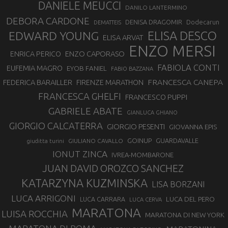
DANIELE MEUCCI
DANILO LANTERMINO
DEBORA CARDONE
DENISA DRAGOMIR
Dodecarun
DEMATTEIS
EDWARD YOUNG
ELISA DESCO
ELISA ARVAT
ENZO MERSI
ENZO CAPORASO
ENRICA PERICO
FABIOLA CONTI
EUFEMIA MAGRO
EYOB FANIEL
FABIO BAZZANA
FRANCESCA CANEPA
FEDERICA BARAILLER
FIRENZE MARATHON
FRANCESCA GHELFI
FRANCESCO PUPPI
GABRIELE ABATE
GIANLUCA GHIANO
GIORGIO CALCATERRA
GIORGIO PESENTI
GIOVANNA EPIS
GOINUP
GUARDAVALLE
GIULIANO CAVALLO
giuditta turini
IONUT ZINCA
IVREA-MOMBARONE
JUAN DAVID OROZCO SANCHEZ
KATARZYNA KUZMINSKA
LISA BORZANI
LUCA ARRIGONI
LUCA DEL PERO
LUCA CARRARA
LUCA CERVA
MARATONA
LUISA ROCCHIA
MARATONA DI NEW YORK