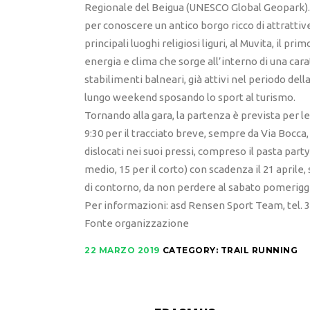
Regionale del Beigua (UNESCO Global Geopark). I
per conoscere un antico borgo ricco di attrattiv
principali luoghi religiosi liguri, al Muvita, il p
energia e clima che sorge all’interno di una carat
stabilimenti balneari, già attivi nel periodo de
lungo weekend sposando lo sport al turismo.
Tornando alla gara, la partenza è prevista per le 
9:30 per il tracciato breve, sempre da Via Bocca,
dislocati nei suoi pressi, compreso il pasta party f
medio, 15 per il corto) con scadenza il 21 aprile
di contorno, da non perdere al sabato pomeriggio 
Per informazioni: asd Rensen Sport Team, tel. 
Fonte organizzazione
22 MARZO 2019
CATEGORY:
TRAIL RUNNING