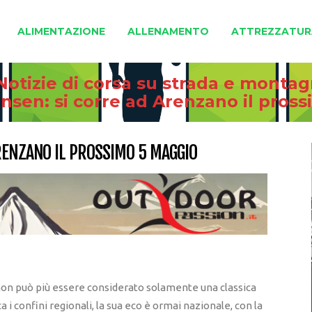
ALIMENTAZIONE
ALLENAMENTO
ATTREZZATUR
Notizie di corsa su strada e monta
ensen: si corre ad Arenzano il pros
RENZANO IL PROSSIMO 5 MAGGIO
 non può più essere considerato solamente una classica
a i confini regionali, la sua eco è ormai nazionale, con la