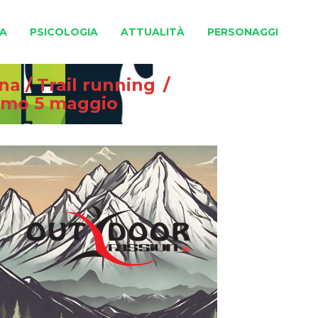
A
PSICOLOGIA
ATTUALITÀ
PERSONAGGI
gna
/
Trail running
/
simo 5 maggio