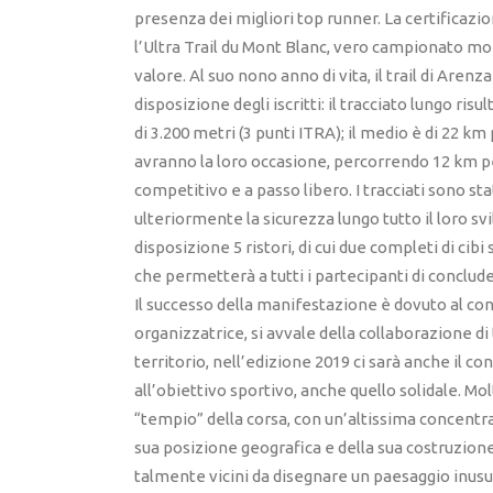
presenza dei migliori top runner. La certificazio
l’Ultra Trail du Mont Blanc, vero campionato mon
valore. Al suo nono anno di vita, il trail di Are
disposizione degli iscritti: il tracciato lungo ri
di 3.200 metri (3 punti ITRA); il medio è di 22 km
avranno la loro occasione, percorrendo 12 km per
competitivo e a passo libero. I tracciati sono st
ulteriormente la sicurezza lungo tutto il loro svi
disposizione 5 ristori, di cui due completi di ci
che permetterà a tutti i partecipanti di conclude
Il successo della manifestazione è dovuto al con
organizzatrice, si avvale della collaborazione di
territorio, nell’edizione 2019 ci sarà anche il c
all’obiettivo sportivo, anche quello solidale. Mol
“tempio” della corsa, con un’altissima concentra
sua posizione geografica e della sua costruzione
talmente vicini da disegnare un paesaggio inusua