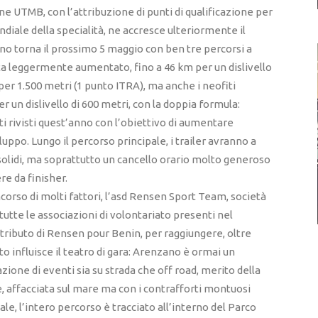
ne UTMB, con l’attribuzione di punti di qualificazione per
diale della specialità, ne accresce ulteriormente il
nzano torna il prossimo 5 maggio con ben tre percorsi a
sulta leggermente aumentato, fino a 46 km per un dislivello
 per 1.500 metri (1 punto ITRA), ma anche i neofiti
 un dislivello di 600 metri, con la doppia formula:
ati rivisti quest’anno con l’obiettivo di aumentare
luppo. Lungo il percorso principale, i trailer avranno a
bi solidi, ma soprattutto un cancello orario molto generoso
re da finisher.
corso di molti fattori, l’asd Rensen Sport Team, società
 tutte le associazioni di volontariato presenti nel
ontributo di Rensen pour Benin, per raggiungere, oltre
to influisce il teatro di gara: Arenzano è ormai un
zione di eventi sia su strada che off road, merito della
, affacciata sul mare ma con i contrafforti montuosi
le, l’intero percorso è tracciato all’interno del Parco