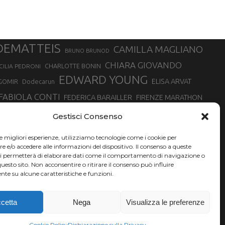
DEMATTEIS
CAMILLA MAGLIANO
BRUNO BRUNOD
CHIARA GIOVANDO
CHARLOTTE BONIN
CILIA PEDRONI
EDWARD YOUNG
ELISA ARVAT
GOMIR
Dodecarun
FABIOLA CONTI
FEDERICA BARAILLER
FIRENZE MARATHON
RA
GIORGIO PESENTI
GIOVANNA EPIS
GIULIANO CAVALLO
giuditta turini
Gestisci Consenso
MINSKA
LUCA ARRIGONI
LISA BORZANI
LUCA CARRARA
le migliori esperienze, utilizziamo tecnologie come i cookie per
MARATONINA
MARCO OLMO
MARCELLA BELLETTI
 DI TORINO
e/o accedere alle informazioni del dispositivo. Il consenso a queste
TONA
ci permetterà di elaborare dati come il comportamento di navigazione o
NADIA BATTOCLETTI
MONVISO VERTICAL RACE
questo sito. Non acconsentire o ritirare il consenso può influire
SILVIA RAMPAZZO
te su alcune caratteristiche e funzioni.
SONIA GLAREY
SERGIO BONALDI
SILVIA SERAFINI
VALENTINA BELOTTI
VAL DI FASSA RUNNING
VALERIA ROFFINO
XAVIER CHEVRIER
YEMAN CRIPPA
cetta
Nega
Visualizza le preferenze
Cookie Policy
Dichiarazione sulla Privacy