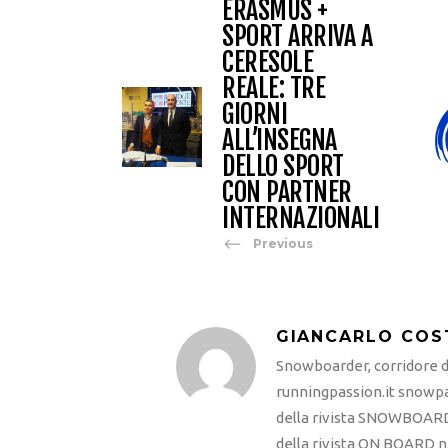
ERASMUS +
SPORT ARRIVA A
CERESOLE
REALE: TRE
GIORNI
ALL’INSEGNA
DELLO SPORT
CON PARTNER
INTERNAZIONALI
Previous
GIANCARLO COS
Snowboarder, corridore di
runningpassion.it snowpas
della rivista SNOWBOARD
della rivista ON BOARD ne