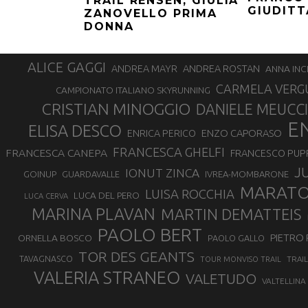
TRAIL RENSEN, GIULIA
GIUDITT
ZANOVELLO PRIMA
DONNA
ALICE GAGGI
ANDREA ROSTAN
ANDREA MAYR
ANNA INC
CARMELA VERG
CAMPIONATO ITALIANO SKYRUNNING
CRISTIAN MINOGGIO
DANIELE MEUCCI
E
ELISA DESCO
ENZO CAPORASO
ENRICA PERICO
FRANCESCA GHELFI
FRANCESCA CANEPA
FRANCESCO PUP
J
IONUT ZINCA
GOINUP
GUARDAVALLE
IVREA-MOMBARONE
MARAT
LUISA ROCCHIA
LUCA DEL PERO
LUCA CERVA
MARINA PLAVAN
MARTIN DEMATTEIS
PAOLO BERT
PIETRO 
ORNELLA BOSCO
PAOLO GALLO
TOR DES GEANTS
TAVAGNASCO
TRAI
TOUR MONVISO TRAIL
VALERIA STRANEO
VALETUDO
VALTELLINA