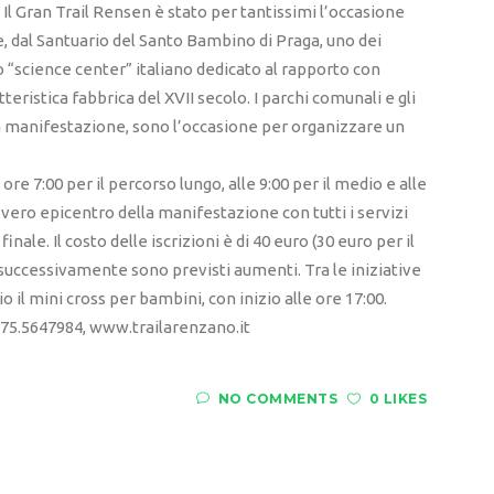
l Gran Trail Rensen è stato per tantissimi l’occasione
e, dal Santuario del Santo Bambino di Praga, uno dei
rimo “science center” italiano dedicato al rapporto con
teristica fabbrica del XVII secolo. I parchi comunali e gli
lla manifestazione, sono l’occasione per organizzare un
ore 7:00 per il percorso lungo, alle 9:00 per il medio e alle
 vero epicentro della manifestazione con tutti i servizi
inale. Il costo delle iscrizioni è di 40 euro (30 euro per il
, successivamente sono previsti aumenti. Tra le iniziative
il mini cross per bambini, con inizio alle ore 17:00.
375.5647984, www.trailarenzano.it
NO COMMENTS
0 LIKES