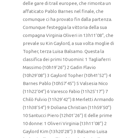
delle gare di trail europee, che rimonta un
affaticato Pablo Barnes nel finale, che
comunque ci ha provato fin dalla partenza.
Comunque festeggia la vittoria della sua
compagna Virginia Oliveri in 13h11’08”, che
prevale su Kin Gaylord, a sua volta moglie di
Topher, terza Luisa Balsamo. Questa la
classifica dei primi 10 uomini: 1 Tagliaferri
Massimo (10h19’26”) 2 Gadin Flavio
(10h29’08”) 3 Gaylord Topher (10h41’52”) 4
Barnes Pablo (10h57’45”) 5 Valsesia Nico
(11h22’04”) 6 Varesco Fabio (11h25’17”) 7
Chilò Fulvio (11h29’42”) 8 Merletti Armando
(11h38’54”) 9 Doliana Christian (11h59’50”)
10 Santucci Piero (12h01’26”) E delle prime
10 donne: 1 Oliveri Virginia (13h11’08”) 2
Gaylord Kim (13h20’28”) 3 Balsamo Luisa