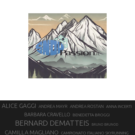
ALICE GAGGI
ANDREA ROSTAN
ANDREA MAYR
ANNA INCERTI
BARBARA CRAVELLO
BENEDETTA BROGGI
BERNARD DEMATTEIS
BRUNO BRUNOD
CAMILLA MAGLIANO
CAMPIONATO ITALIANO SKYRUNNING