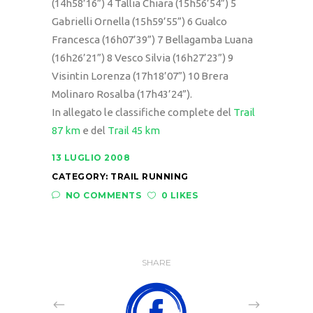
(14h58’16”) 4 Tallia Chiara (15h56’54”) 5
Gabrielli Ornella (15h59’55”) 6 Gualco
Francesca (16h07’39”) 7 Bellagamba Luana
(16h26’21”) 8 Vesco Silvia (16h27’23”) 9
Visintin Lorenza (17h18’07”) 10 Brera
Molinaro Rosalba (17h43’24”).
In allegato le classifiche complete del
Trail
87 km
e del
Trail 45 km
13 LUGLIO 2008
CATEGORY:
TRAIL RUNNING
NO COMMENTS
0 LIKES
SHARE