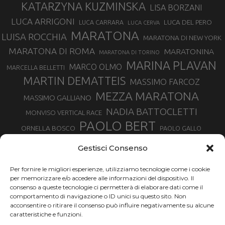
KATARZYNA KUZMINSKA
LISA BORZANI
LUCA ARRIGONI
LUCA DEL PERO
LUCA CARRARA
LUCA CERVA
MARATONA
LUISA ROCCHIA
MARATONA DI NEW YORK
MARATONA DI ROMA
MARATONINA
MARATONA DI TORINO
MARINA PLAVAN
MARCO OLMO
MARCELLA BELLETTI
MARTIN DEMATTEIS
MASSIMO FARCOZ
MEZZA MARATONA
MASSIMO GALLIANO
NADIA BATTOCLETTI
MONVISO VERTICAL RACE
PAOLO BERT
ORNELLA BOSCO
PAOLO GALLO
ROLANDO PIANA
PIETRO RIVA
PODISMO VENETO
Gestisci Consenso
RUGGERO PERTILE
SILVIA RAMPAZZO
SERGIO BONALDI
TOR DES GEANTS
Per fornire le migliori esperienze, utilizziamo tecnologie come i cookie
SONIA GLAREY
TAVAGNASCO
SILVIA SERAFINI
per memorizzare e/o accedere alle informazioni del dispositivo. Il
TRAIL MONTE CASTO
TOUR MONVISO TRAIL
TROFEO KIMA
consenso a queste tecnologie ci permetterà di elaborare dati come il
TURIN MARATHON
comportamento di navigazione o ID unici su questo sito. Non
VAL DI FASSA RUNNING
URBAN ZEMMER
acconsentire o ritirare il consenso può influire negativamente su alcune
VALENTINA BELOTTI
caratteristiche e funzioni.
VALERIA ROFFINO