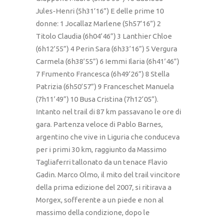
Jules-Henri (5h31’16”) E delle prime 10
donne: 1 Jocallaz Marlene (5h57’16”) 2
Titolo Claudia (6h04’46”) 3 Lanthier Chloe
(6h12’55”) 4 Perin Sara (6h33’16”) 5 Vergura
Carmela (6h38’55”) 6 Iemmi Ilaria (6h41’46”)
7 Frumento Francesca (6h49’26”) 8 Stella
Patrizia (6h50’57”) 9 Franceschet Manuela
(7h11’49”) 10 Busa Cristina (7h12’05”).
Intanto nel trail di 87 km passavano le ore di
gara. Partenza veloce di Pablo Barnes,
argentino che vive in Liguria che conduceva
per i primi 30 km, raggiunto da Massimo
Tagliaferri tallonato da un tenace Flavio
Gadin. Marco Olmo, il mito del trail vincitore
della prima edizione del 2007, si ritirava a
Morgex, sofferente a un piede e non al
massimo della condizione, dopo le