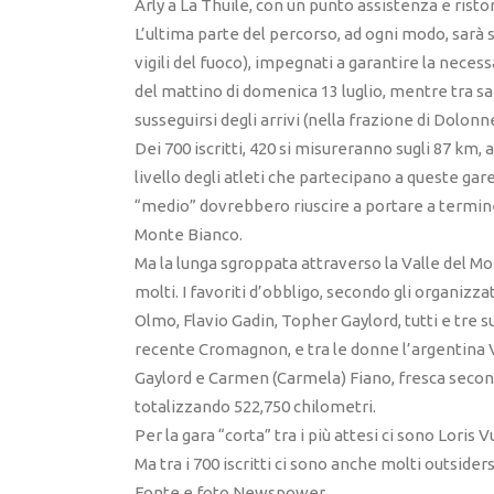
Arly a La Thuile, con un punto assistenza e risto
L’ultima parte del percorso, ad ogni modo, sarà 
vigili del fuoco), impegnati a garantire la necess
del mattino di domenica 13 luglio, mentre tra sa
susseguirsi degli arrivi (nella frazione di Dolon
Dei 700 iscritti, 420 si misureranno sugli 87 km, 
livello degli atleti che partecipano a queste gare,
“medio” dovrebbero riuscire a portare a termine
Monte Bianco.
Ma la lunga sgroppata attraverso la Valle del Mo
molti. I favoriti d’obbligo, secondo gli organizz
Olmo, Flavio Gadin, Topher Gaylord, tutti e tre su
recente Cromagnon, e tra le donne l’argentina Vi
Gaylord e Carmen (Carmela) Fiano, fresca seconda
totalizzando 522,750 chilometri.
Per la gara “corta” tra i più attesi ci sono Loris
Ma tra i 700 iscritti ci sono anche molti outside
Fonte e foto Newspower