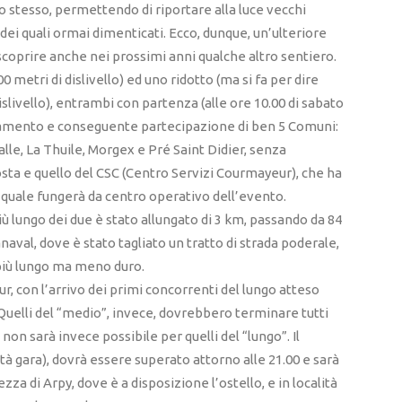
 stesso, permettendo di riportare alla luce vecchi
 dei quali ormai dimenticati. Ecco, dunque, un’ulteriore
iscoprire anche nei prossimi anni qualche altro sentiero.
0 metri di dislivello) ed uno ridotto (ma si fa per dire
islivello), entrambi con partenza (alle ore 10.00 di sabato
rsamento e conseguente partecipazione di ben 5 Comuni:
Salle, La Thuile, Morgex e Pré Saint Didier, senza
sta e quello del CSC (Centro Servizi Courmayeur), che ha
l quale fungerà da centro operativo dell’evento.
più lungo dei due è stato allungato di 3 km, passando da 84
naval, dove è stato tagliato un tratto di strada poderale,
 più lungo ma meno duro.
ur, con l’arrivo dei primi concorrenti del lungo atteso
. Quelli del “medio”, invece, dovrebbero terminare tutti
 non sarà invece possibile per quelli del “lungo”. Il
 gara), dovrà essere superato attorno alle 21.00 e sarà
ezza di Arpy, dove è a disposizione l’ostello, e in località