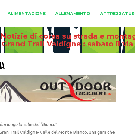
ALIMENTAZIONE
ALLENAMENTO
ATTREZZATUR
 Notizie di corsa su strada e monta
Grand Trail Valdigne : sabato il via
IA
 km lungo la valle del “Bianco”
 Gran Trail Valdigne-Valle del Monte Bianco, una gara che