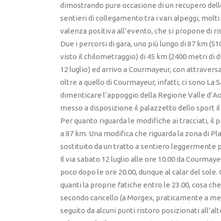
dimostrando pure occasione di un recupero dello
sentieri di collegamento tra i vari alpeggi, molti
valenza positiva all’evento, che si propone di r
Due i percorsi di gara, uno più lungo di 87 km (510
visto il chilometraggio) di 45 km (2400 metri di d
12 luglio) ed arrivo a Courmayeur, con attrave
oltre a quello di Courmayeur, infatti, ci sono La 
dimenticare l’appoggio della Regione Valle d’Ao
messo a disposizione il palazzetto dello sport i
Per quanto riguarda le modifiche ai tracciati, il 
a 87 km. Una modifica che riguarda la zona di Pla
sostituito da un tratto a sentiero leggermente
Il via sabato 12 luglio alle ore 10.00 da Courmaye
poco dopo le ore 20.00, dunque al calar del sole
quanti la proprie fatiche entro le 23.00, cosa che
secondo cancello (a Morgex, praticamente a metà
seguito da alcuni punti ristoro posizionati all’alt