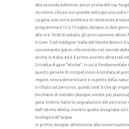
alla seconda edizione, ancor prima del via, ha g
iscrizioni, chiuse con grande anticipo una volta 
La gara, una corsa podistica di resistenza propo
programma il 12 e 13 luglio, dunque su due giorn
alle ore 10.00 di sabato, gli arrivi saranno attesi
Il Gran Trail Valdigne-Valle del Monte Bianco è
sicuramente già un riferimento nel mondo delle
anche in Italia, ed è il primo evento ultra trail i
Si tratta di gare “etiche”, in cui è fondamentale i
questo genere di competizioni è limitata al pur
regole, senza dimenticare il rispetto della natur
o rifiuto sul percorso, quindi, tant’è che gli or
bicchiere di metallo (dunque niente più plastica),
gara. Inoltre, tutte le segnalazioni del percors
dell’ultimo atleta, mentre quelle disegnate sul
ecologica all’acqua.
In primis, dunque, attenzione alla conservazion