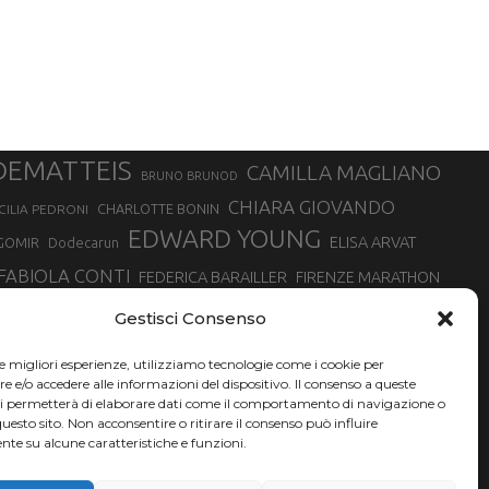
DEMATTEIS
CAMILLA MAGLIANO
BRUNO BRUNOD
CHIARA GIOVANDO
CHARLOTTE BONIN
CILIA PEDRONI
EDWARD YOUNG
ELISA ARVAT
GOMIR
Dodecarun
FABIOLA CONTI
FEDERICA BARAILLER
FIRENZE MARATHON
RA
GIORGIO PESENTI
GIOVANNA EPIS
GIULIANO CAVALLO
giuditta turini
Gestisci Consenso
MINSKA
LUCA ARRIGONI
LISA BORZANI
LUCA CARRARA
le migliori esperienze, utilizziamo tecnologie come i cookie per
MARATONINA
MARCO OLMO
MARCELLA BELLETTI
 DI TORINO
e/o accedere alle informazioni del dispositivo. Il consenso a queste
TONA
ci permetterà di elaborare dati come il comportamento di navigazione o
NADIA BATTOCLETTI
MONVISO VERTICAL RACE
questo sito. Non acconsentire o ritirare il consenso può influire
SILVIA RAMPAZZO
te su alcune caratteristiche e funzioni.
SONIA GLAREY
SERGIO BONALDI
SILVIA SERAFINI
VALENTINA BELOTTI
VAL DI FASSA RUNNING
VALERIA ROFFINO