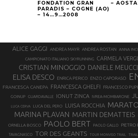
FONDATION GRAN
– AOSTA
PARADIS – COGNE (AO)
– 14…9…2008
ALICE GAGGI
ANDREA ROSTAN
ANDREA MAYR
ANNA INC
CARMELA VERG
CAMPIONATO ITALIANO SKYRUNNING
CRISTIAN MINOGGIO
DANIELE MEUCCI
E
ELISA DESCO
ENZO CAPORASO
ENRICA PERICO
FRANCESCA GHELFI
FRANCESCA CANEPA
FRANCESCO PUP
J
IONUT ZINCA
GOINUP
GUARDAVALLE
IVREA-MOMBARONE
MARAT
LUISA ROCCHIA
LUCA DEL PERO
LUCA CERVA
MARINA PLAVAN
MARTIN DEMATTEIS
PAOLO BERT
PIETRO 
ORNELLA BOSCO
PAOLO GALLO
TOR DES GEANTS
TAVAGNASCO
TRAI
TOUR MONVISO TRAIL