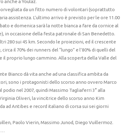
ro anche a Youlaz.
sorvegliata da un fitto numero di volontari (soprattutto
aria assistenza. L’ultimo arrivo è previsto per le ore 11.00
bato e domenica sarà la notte bianca a fare da cornice al
ne), in occasione della festa patronale di San Benedetto.
altri 280 sui 45 km. Secondo le proiezioni, ed il crescente
 circa il 70% dei runners del “lungo” e l’80% di quelli del
 il proprio lungo cammino. Alla scoperta della Valle del
nte Bianco dà vita anche ad una classifica ambita da
atori, sono i protagonisti dello scorso anno ovvero Marco
l podio nel 2007, quindi Massimo Tagliaferri 3° alla
rginia Oliveri, la vincitrice dello scorso anno Kim
 ad Antibes e record italiano di corsa sui sei giorni
 Vuillen, Paolo Vierin, Massimo Junod, Diego Vuillermoz.
rs…