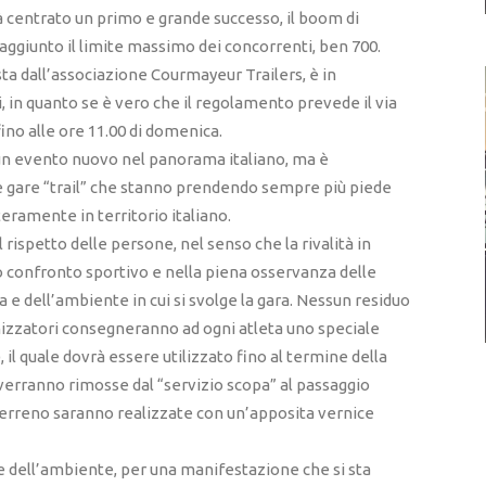
ià centrato un primo e grande successo, il boom di
raggiunto il limite massimo dei concorrenti, ben 700.
sta dall’associazione Courmayeur Trailers, è in
i, in quanto se è vero che il regolamento prevede il via
 fino alle ore 11.00 di domenica.
 un evento nuovo nel panorama italiano, ma è
 gare “trail” che stanno prendendo sempre più piede
nteramente in territorio italiano.
l rispetto delle persone, nel senso che la rivalità in
o confronto sportivo e nella piena osservanza delle
a e dell’ambiente in cui si svolge la gara. Nessun residuo
ganizzatori consegneranno ad ogni atleta uno speciale
 il quale dovrà essere utilizzato fino al termine della
o verranno rimosse dal “servizio scopa” al passaggio
 terreno saranno realizzate con un’apposita vernice
e dell’ambiente, per una manifestazione che si sta