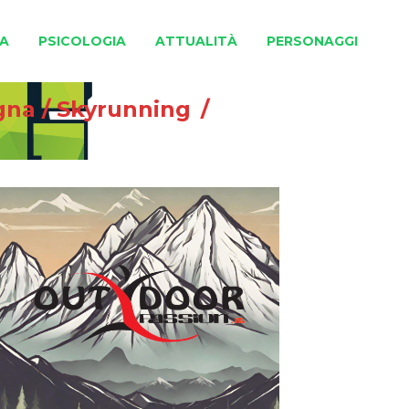
A
PSICOLOGIA
ATTUALITÀ
PERSONAGGI
gna
/
Skyrunning
/