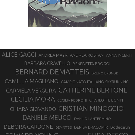
ALICE GAGGI
ANDREA ROSTAN
ANDREA MAYR
ANNA INCERTI
BARBARA CRAVELLO
BENEDETTA BROGGI
BERNARD DEMATTEIS
BRUNO BRUNOD
CAMILLA MAGLIANO
CAMPIONATO ITALIANO SKYRUNNING
CATHERINE BERTONE
CARMELA VERGURA
CECILIA MORA
CHARLOTTE BONIN
CECILIA PEDRONI
CRISTIAN MINOGGIO
CHIARA GIOVANDO
DANIELE MEUCCI
DANILO LANTERMINO
DEBORA CARDONE
DENISA DRAGOMIR
Dodecarun
DEMATTEIS