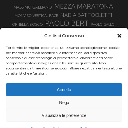
MEZZA MARATONA
MASSIMO GALLIANO
NADIA BATTOCLETTI
MONVISO VERTICAL RACE
PAOLO BERT
ORNELLA BOSCO
PAOLO GALLO
ROLANDO PIANA
PIETRO RIVA
PODISMO VENETO
Gestisci Consenso
RUGGERO PERTILE
SILVIA RAMPAZZO
SERGIO BONALDI
TOR DES GEANTS
Per fornire le migliori esperienze, utilizziamo tecnologie come i cookie
SONIA GLAREY
TAVAGNASCO
SILVIA SERAFINI
per memorizzare e/o accedere alle informazioni del dispositivo. Il
TRAIL MONTE CASTO
TOUR MONVISO TRAIL
TROFEO KIMA
consenso a queste tecnologie ci permetterà di elaborare dati come il
TURIN MARATHON
comportamento di navigazione o ID unici su questo sito. Non
VAL DI FASSA RUNNING
URBAN ZEMMER
acconsentire o ritirare il consenso può influire negativamente su alcune
VALENTINA BELOTTI
caratteristiche e funzioni.
VALERIA ROFFINO
VALERIA STRANEO
VALETUDO
Accetta
VENICE MARATHON
VALTELLINA WINE TRAIL
VENICEMARATHON
XAVIER CHEVRIER
WILLIAM BOFFELLI
Nega
YEMAN CRIPPA
Visualizza le preferenze
Chi siamo |
Termini d'uso |
Privacy |
Cookie
Copyright ©2024 Outdoor Passion di Costa Giancarlo, P.I. 11214180017 C.F.