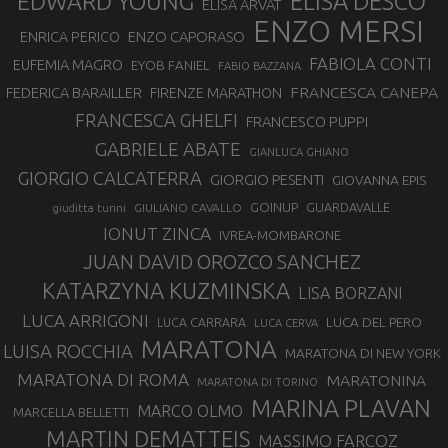
EDWARD YOUNG
ELISA DESCO
ELISA ARVAT
ENZO MERSI
ENZO CAPORASO
ENRICA PERICO
FABIOLA CONTI
EUFEMIA MAGRO
EYOB FANIEL
FABIO BAZZANA
FRANCESCA CANEPA
FEDERICA BARAILLER
FIRENZE MARATHON
FRANCESCA GHELFI
FRANCESCO PUPPI
GABRIELE ABATE
GIANLUCA GHIANO
GIORGIO CALCATERRA
GIORGIO PESENTI
GIOVANNA EPIS
GOINUP
GUARDAVALLE
GIULIANO CAVALLO
giuditta turini
IONUT ZINCA
IVREA-MOMBARONE
JUAN DAVID OROZCO SANCHEZ
KATARZYNA KUZMINSKA
LISA BORZANI
LUCA ARRIGONI
LUCA DEL PERO
LUCA CARRARA
LUCA CERVA
MARATONA
LUISA ROCCHIA
MARATONA DI NEW YORK
MARATONA DI ROMA
MARATONINA
MARATONA DI TORINO
MARINA PLAVAN
MARCO OLMO
MARCELLA BELLETTI
MARTIN DEMATTEIS
MASSIMO FARCOZ