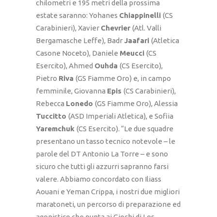
chilometri e 195 metri della prossima
estate saranno: Yohanes
Chiappinelli
(CS
Carabinieri), Xavier
Chevrier
(Atl. Valli
Bergamasche Leffe), Badr
Jaafari
(Atletica
Casone Noceto), Daniele
Meucci
(CS
Esercito), Ahmed
Ouhda
(CS Esercito),
Pietro
Riva
(GS Fiamme Oro) e, in campo
femminile, Giovanna
Epis
(CS Carabinieri),
Rebecca
Lonedo
(GS Fiamme Oro), Alessia
Tuccitto
(ASD Imperiali Atletica), e Sofiia
Yaremchuk
(CS Esercito). “Le due squadre
presentano un tasso tecnico notevole – le
parole del DT Antonio La Torre – e sono
sicuro che tutti gli azzurri sapranno farsi
valere. Abbiamo concordato con Iliass
Aouani e Yeman Crippa, i nostri due migliori
maratoneti, un percorso di preparazione ed
agonistico che punta ai Giochi di Los