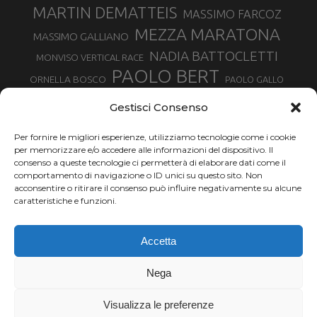
MARTIN DEMATTEIS
MASSIMO FARCOZ
MEZZA MARATONA
MASSIMO GALLIANO
NADIA BATTOCLETTI
MONVISO VERTICAL RACE
PAOLO BERT
ORNELLA BOSCO
PAOLO GALLO
ROLANDO PIANA
PIETRO RIVA
PODISMO VENETO
Gestisci Consenso
RUGGERO PERTILE
SILVIA RAMPAZZO
SERGIO BONALDI
TOR DES GEANTS
Per fornire le migliori esperienze, utilizziamo tecnologie come i cookie
SONIA GLAREY
TAVAGNASCO
SILVIA SERAFINI
per memorizzare e/o accedere alle informazioni del dispositivo. Il
TRAIL MONTE CASTO
TOUR MONVISO TRAIL
TROFEO KIMA
consenso a queste tecnologie ci permetterà di elaborare dati come il
TURIN MARATHON
comportamento di navigazione o ID unici su questo sito. Non
VAL DI FASSA RUNNING
URBAN ZEMMER
acconsentire o ritirare il consenso può influire negativamente su alcune
VALENTINA BELOTTI
caratteristiche e funzioni.
VALERIA ROFFINO
VALERIA STRANEO
VALETUDO
Accetta
VENICE MARATHON
VALTELLINA WINE TRAIL
VENICEMARATHON
XAVIER CHEVRIER
WILLIAM BOFFELLI
Nega
YEMAN CRIPPA
Visualizza le preferenze
Chi siamo |
Termini d'uso |
Privacy |
Cookie