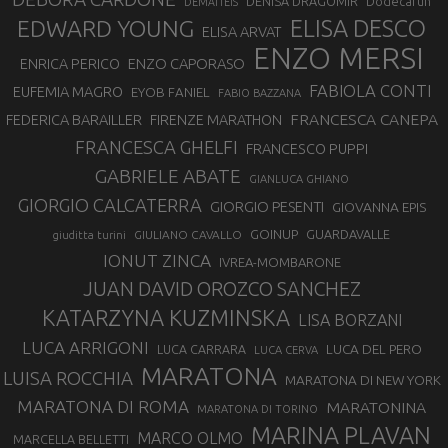
DENISA DRAGOMIR
Dodecarun
DEMATTEIS
EDWARD YOUNG
ELISA DESCO
ELISA ARVAT
ENZO MERSI
ENZO CAPORASO
ENRICA PERICO
FABIOLA CONTI
EUFEMIA MAGRO
EYOB FANIEL
FABIO BAZZANA
FRANCESCA CANEPA
FEDERICA BARAILLER
FIRENZE MARATHON
FRANCESCA GHELFI
FRANCESCO PUPPI
GABRIELE ABATE
GIANLUCA GHIANO
GIORGIO CALCATERRA
GIORGIO PESENTI
GIOVANNA EPIS
GOINUP
GUARDAVALLE
GIULIANO CAVALLO
giuditta turini
IONUT ZINCA
IVREA-MOMBARONE
JUAN DAVID OROZCO SANCHEZ
KATARZYNA KUZMINSKA
LISA BORZANI
LUCA ARRIGONI
LUCA DEL PERO
LUCA CARRARA
LUCA CERVA
MARATONA
LUISA ROCCHIA
MARATONA DI NEW YORK
MARATONA DI ROMA
MARATONINA
MARATONA DI TORINO
MARINA PLAVAN
MARCO OLMO
MARCELLA BELLETTI