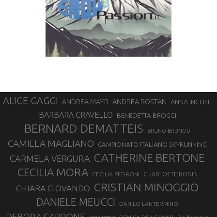
ALICE GAGGI
ANDREA ROSTAN
ANDREA MAYR
ANNA INCERTI
BARBARA CRAVELLO
BENEDETTA BROGGI
BERNARD DEMATTEIS
BRUNO BRUNOD
CAMILLA MAGLIANO
CAMPIONATO ITALIANO SKYRUNNING
CATHERINE BERTONE
CARMELA VERGURA
CECILIA MORA
CHARLOTTE BONIN
CECILIA PEDRONI
CRISTIAN MINOGGIO
CHIARA GIOVANDO
DANIELE MEUCCI
DANILO LANTERMINO
DEBORA CARDONE