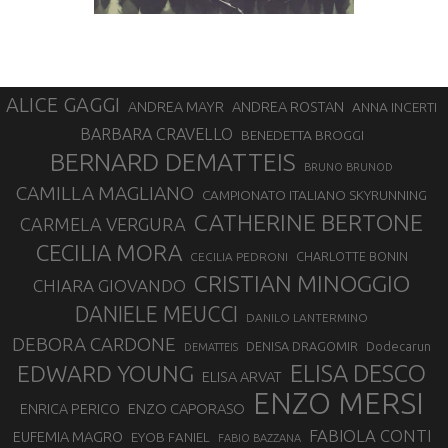
ALICE GAGGI
ANDREA ROSTAN
ANDREA MAYR
ANNA INCERTI
BARBARA CRAVELLO
BENEDETTA BROGGI
BERNARD DEMATTEIS
BRUNO BRUNOD
CAMILLA MAGLIANO
CAMPIONATO ITALIANO SKYRUNNING
CATHERINE BERTONE
CARMELA VERGURA
CECILIA MORA
CHARLOTTE BONIN
CECILIA PEDRONI
CRISTIAN MINOGGIO
CHIARA GIOVANDO
DANIELE MEUCCI
DANILO LANTERMINO
DEBORA CARDONE
DENISA DRAGOMIR
Dodecarun
DEMATTEIS
EDWARD YOUNG
ELISA DESCO
ELISA ARVAT
ENZO MERSI
ENZO CAPORASO
ENRICA PERICO
FABIOLA CONTI
EUFEMIA MAGRO
EYOB FANIEL
FABIO BAZZANA