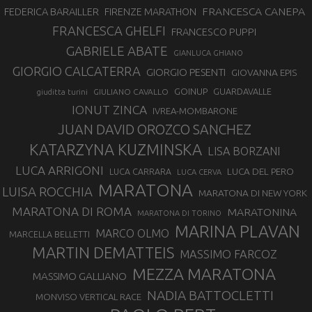
FRANCESCA CANEPA
FEDERICA BARAILLER
FIRENZE MARATHON
FRANCESCA GHELFI
FRANCESCO PUPPI
GABRIELE ABATE
GIANLUCA GHIANO
GIORGIO CALCATERRA
GIORGIO PESENTI
GIOVANNA EPIS
GOINUP
GUARDAVALLE
GIULIANO CAVALLO
giuditta turini
IONUT ZINCA
IVREA-MOMBARONE
JUAN DAVID OROZCO SANCHEZ
KATARZYNA KUZMINSKA
LISA BORZANI
LUCA ARRIGONI
LUCA DEL PERO
LUCA CARRARA
LUCA CERVA
MARATONA
LUISA ROCCHIA
MARATONA DI NEW YORK
MARATONA DI ROMA
MARATONINA
MARATONA DI TORINO
MARINA PLAVAN
MARCO OLMO
MARCELLA BELLETTI
MARTIN DEMATTEIS
MASSIMO FARCOZ
MEZZA MARATONA
MASSIMO GALLIANO
NADIA BATTOCLETTI
MONVISO VERTICAL RACE