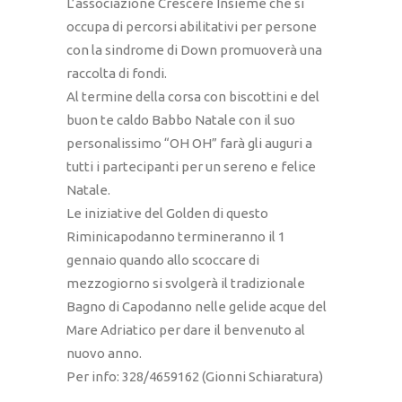
L’associazione Crescere Insieme che si
occupa di percorsi abilitativi per persone
con la sindrome di Down promuoverà una
raccolta di fondi.
Al termine della corsa con biscottini e del
buon te caldo Babbo Natale con il suo
personalissimo “OH OH” farà gli auguri a
tutti i partecipanti per un sereno e felice
Natale.
Le iniziative del Golden di questo
Riminicapodanno termineranno il 1
gennaio quando allo scoccare di
mezzogiorno si svolgerà il tradizionale
Bagno di Capodanno nelle gelide acque del
Mare Adriatico per dare il benvenuto al
nuovo anno.
Per info: 328/4659162 (Gionni Schiaratura)