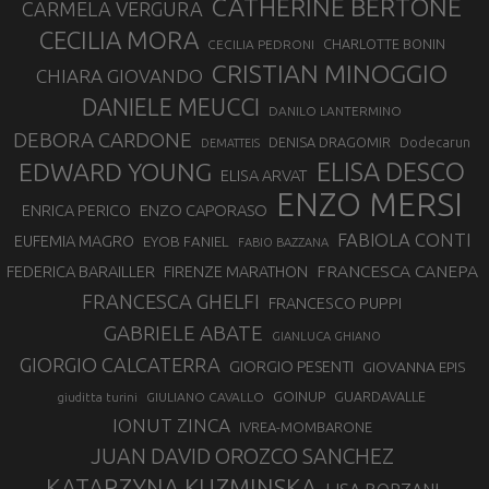
CATHERINE BERTONE
CARMELA VERGURA
CECILIA MORA
CHARLOTTE BONIN
CECILIA PEDRONI
CRISTIAN MINOGGIO
CHIARA GIOVANDO
DANIELE MEUCCI
DANILO LANTERMINO
DEBORA CARDONE
DENISA DRAGOMIR
Dodecarun
DEMATTEIS
EDWARD YOUNG
ELISA DESCO
ELISA ARVAT
ENZO MERSI
ENZO CAPORASO
ENRICA PERICO
FABIOLA CONTI
EUFEMIA MAGRO
EYOB FANIEL
FABIO BAZZANA
FRANCESCA CANEPA
FEDERICA BARAILLER
FIRENZE MARATHON
FRANCESCA GHELFI
FRANCESCO PUPPI
GABRIELE ABATE
GIANLUCA GHIANO
GIORGIO CALCATERRA
GIORGIO PESENTI
GIOVANNA EPIS
GOINUP
GUARDAVALLE
GIULIANO CAVALLO
giuditta turini
IONUT ZINCA
IVREA-MOMBARONE
JUAN DAVID OROZCO SANCHEZ
KATARZYNA KUZMINSKA