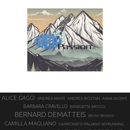
ALICE GAGGI
ANDREA ROSTAN
ANDREA MAYR
ANNA INCERTI
BARBARA CRAVELLO
BENEDETTA BROGGI
BERNARD DEMATTEIS
BRUNO BRUNOD
CAMILLA MAGLIANO
CAMPIONATO ITALIANO SKYRUNNING