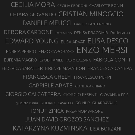
CECILIA MORA
CHARLOTTE BONIN
CECILIA PEDRONI
CRISTIAN MINOGGIO
CHIARA GIOVANDO
DANIELE MEUCCI
DANILO LANTERMINO
DEBORA CARDONE
DENISA DRAGOMIR
Dodecarun
DEMATTEIS
EDWARD YOUNG
ELISA DESCO
ELISA ARVAT
ENZO MERSI
ENZO CAPORASO
ENRICA PERICO
FABIOLA CONTI
EUFEMIA MAGRO
EYOB FANIEL
FABIO BAZZANA
FRANCESCA CANEPA
FEDERICA BARAILLER
FIRENZE MARATHON
FRANCESCA GHELFI
FRANCESCO PUPPI
GABRIELE ABATE
GIANLUCA GHIANO
GIORGIO CALCATERRA
GIORGIO PESENTI
GIOVANNA EPIS
GOINUP
GUARDAVALLE
GIULIANO CAVALLO
giuditta turini
IONUT ZINCA
IVREA-MOMBARONE
JUAN DAVID OROZCO SANCHEZ
KATARZYNA KUZMINSKA
LISA BORZANI