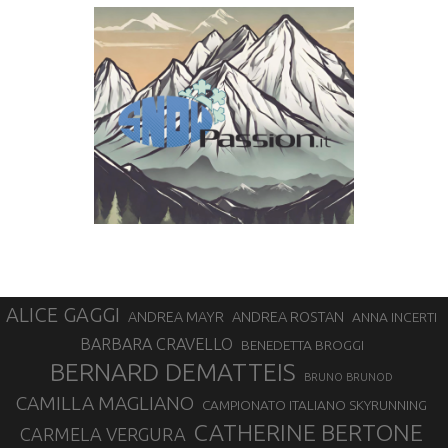
ALICE GAGGI
ANDREA ROSTAN
ANDREA MAYR
ANNA INCERTI
BARBARA CRAVELLO
BENEDETTA BROGGI
BERNARD DEMATTEIS
BRUNO BRUNOD
CAMILLA MAGLIANO
CAMPIONATO ITALIANO SKYRUNNING
CATHERINE BERTONE
CARMELA VERGURA