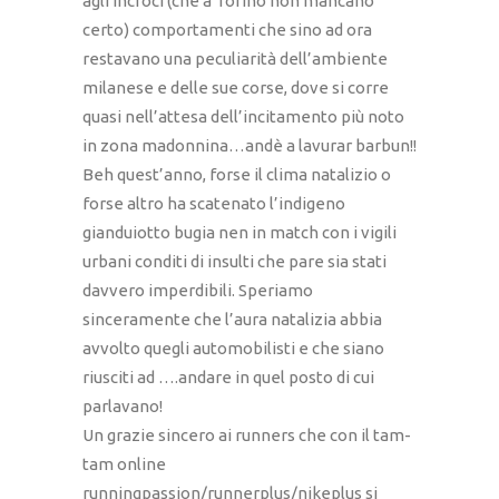
agli incroci (che a Torino non mancano
certo) comportamenti che sino ad ora
restavano una peculiarità dell’ambiente
milanese e delle sue corse, dove si corre
quasi nell’attesa dell’incitamento più noto
in zona madonnina…andè a lavurar barbun!!
Beh quest’anno, forse il clima natalizio o
forse altro ha scatenato l’indigeno
gianduiotto bugia nen in match con i vigili
urbani conditi di insulti che pare sia stati
davvero imperdibili. Speriamo
sinceramente che l’aura natalizia abbia
avvolto quegli automobilisti e che siano
riusciti ad ….andare in quel posto di cui
parlavano!
Un grazie sincero ai runners che con il tam-
tam online
runningpassion/runnerplus/nikeplus si