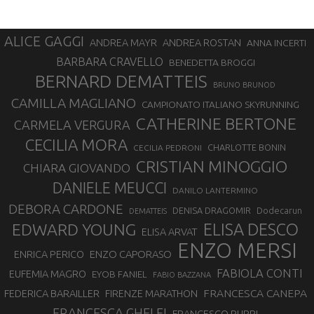
ALICE GAGGI
ANDREA ROSTAN
ANDREA MAYR
ANNA INCERTI
BARBARA CRAVELLO
BENEDETTA BROGGI
BERNARD DEMATTEIS
BRUNO BRUNOD
CAMILLA MAGLIANO
CAMPIONATO ITALIANO SKYRUNNING
CATHERINE BERTONE
CARMELA VERGURA
CECILIA MORA
CHARLOTTE BONIN
CECILIA PEDRONI
CRISTIAN MINOGGIO
CHIARA GIOVANDO
DANIELE MEUCCI
DANILO LANTERMINO
DEBORA CARDONE
DENISA DRAGOMIR
Dodecarun
DEMATTEIS
EDWARD YOUNG
ELISA DESCO
ELISA ARVAT
ENZO MERSI
ENZO CAPORASO
ENRICA PERICO
FABIOLA CONTI
EUFEMIA MAGRO
EYOB FANIEL
FABIO BAZZANA
FRANCESCA CANEPA
FEDERICA BARAILLER
FIRENZE MARATHON
FRANCESCA GHELFI
FRANCESCO PUPPI