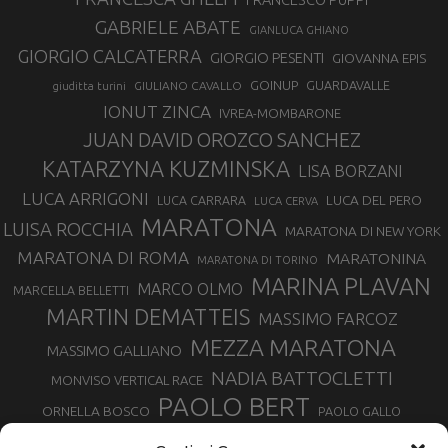
GABRIELE ABATE
GIANLUCA GHIANO
GIORGIO CALCATERRA
GIORGIO PESENTI
GIOVANNA EPIS
GOINUP
GUARDAVALLE
GIULIANO CAVALLO
giuditta turini
IONUT ZINCA
IVREA-MOMBARONE
JUAN DAVID OROZCO SANCHEZ
KATARZYNA KUZMINSKA
LISA BORZANI
LUCA ARRIGONI
LUCA DEL PERO
LUCA CARRARA
LUCA CERVA
MARATONA
LUISA ROCCHIA
MARATONA DI NEW YORK
MARATONA DI ROMA
MARATONINA
MARATONA DI TORINO
MARINA PLAVAN
MARCO OLMO
MARCELLA BELLETTI
MARTIN DEMATTEIS
MASSIMO FARCOZ
MEZZA MARATONA
MASSIMO GALLIANO
NADIA BATTOCLETTI
MONVISO VERTICAL RACE
PAOLO BERT
ORNELLA BOSCO
PAOLO GALLO
ROLANDO PIANA
PIETRO RIVA
PODISMO VENETO