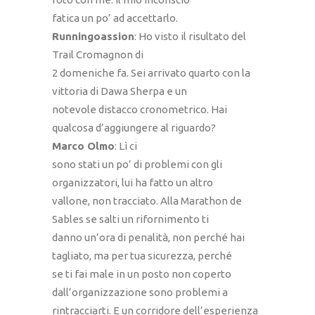
fatica un po’ ad accettarlo.
Runningoassion
: Ho visto il risultato del
Trail Cromagnon di
2 domeniche fa. Sei arrivato quarto con la
vittoria di Dawa Sherpa e un
notevole distacco cronometrico. Hai
qualcosa d’aggiungere al riguardo?
Marco Olmo
: Lì ci
sono stati un po’ di problemi con gli
organizzatori, lui ha fatto un altro
vallone, non tracciato. Alla Marathon de
Sables se salti un rifornimento ti
danno un’ora di penalità, non perché hai
tagliato, ma per tua sicurezza, perché
se ti fai male in un posto non coperto
dall’organizzazione sono problemi a
rintracciarti. E un corridore dell’esperienza