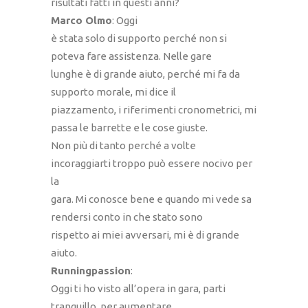
risultati fatti in questi anni?
Marco Olmo
: Oggi
è stata solo di supporto perché non si
poteva fare assistenza. Nelle gare
lunghe è di grande aiuto, perché mi fa da
supporto morale, mi dice il
piazzamento, i riferimenti cronometrici, mi
passa le barrette e le cose giuste.
Non più di tanto perché a volte
incoraggiarti troppo può essere nocivo per
la
gara. Mi conosce bene e quando mi vede sa
rendersi conto in che stato sono
rispetto ai miei avversari, mi è di grande
aiuto.
Runningpassion
:
Oggi ti ho visto all’opera in gara, parti
tranquillo, per aumentare