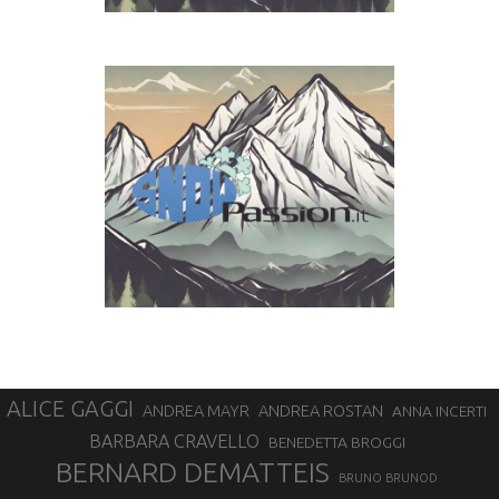
ALICE GAGGI
ANDREA ROSTAN
ANDREA MAYR
ANNA INCERTI
BARBARA CRAVELLO
BENEDETTA BROGGI
BERNARD DEMATTEIS
BRUNO BRUNOD