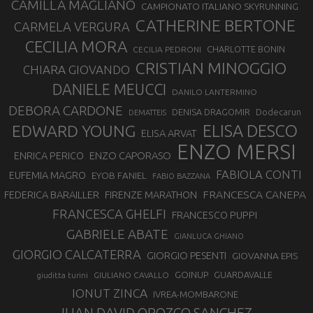
CAMILLA MAGLIANO
CAMPIONATO ITALIANO SKYRUNNING
CATHERINE BERTONE
CARMELA VERGURA
CECILIA MORA
CHARLOTTE BONIN
CECILIA PEDRONI
CRISTIAN MINOGGIO
CHIARA GIOVANDO
DANIELE MEUCCI
DANILO LANTERMINO
DEBORA CARDONE
DENISA DRAGOMIR
Dodecarun
DEMATTEIS
EDWARD YOUNG
ELISA DESCO
ELISA ARVAT
ENZO MERSI
ENZO CAPORASO
ENRICA PERICO
FABIOLA CONTI
EUFEMIA MAGRO
EYOB FANIEL
FABIO BAZZANA
FRANCESCA CANEPA
FEDERICA BARAILLER
FIRENZE MARATHON
FRANCESCA GHELFI
FRANCESCO PUPPI
GABRIELE ABATE
GIANLUCA GHIANO
GIORGIO CALCATERRA
GIORGIO PESENTI
GIOVANNA EPIS
GOINUP
GUARDAVALLE
GIULIANO CAVALLO
giuditta turini
IONUT ZINCA
IVREA-MOMBARONE