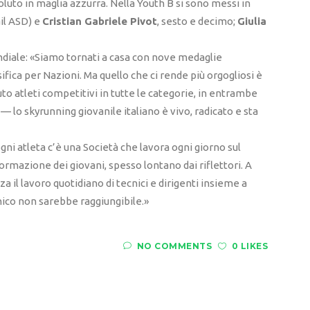
luto in maglia azzurra. Nella Youth B si sono messi in
il ASD) e
Cristian Gabriele Pivot
, sesto e decimo;
Giulia
ndiale: «Siamo tornati a casa con nove medaglie
fica per Nazioni. Ma quello che ci rende più orgogliosi è
to atleti competitivi in tutte le categorie, in entrambe
 — lo skyrunning giovanile italiano è vivo, radicato e sta
ogni atleta c’è una Società che lavora ogni giorno sul
ormazione dei giovani, spesso lontano dai riflettori. A
a il lavoro quotidiano di tecnici e dirigenti insieme a
enico non sarebbe raggiungibile.»
NO COMMENTS
0 LIKES