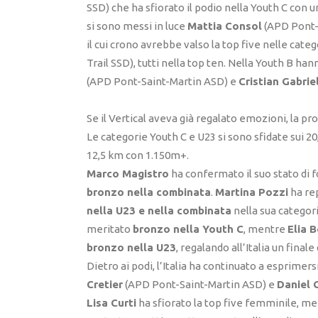
SSD) che ha sfiorato il podio nella Youth C con 
si sono messi in luce
Mattia Consol
(APD Pont-
il cui crono avrebbe valso la top five nelle cate
Trail SSD), tutti nella top ten. Nella Youth B h
(APD Pont-Saint-Martin ASD) e
Cristian Gabrie
Se il Vertical aveva già regalato emozioni, la pr
Le categorie Youth C e U23 si sono sfidate sui 20
12,5 km con 1.150m+.
Marco Magistro
ha confermato il suo stato di
bronzo nella combinata
.
Martina Pozzi
ha rep
nella U23 e nella combinata
nella sua categor
meritato
bronzo nella Youth C
, mentre
Elia 
bronzo nella U23
, regalando all’Italia un finale
Dietro ai podi, l’Italia ha continuato a esprimersi
Cretier
(APD Pont-Saint-Martin ASD) e
Daniel 
Lisa Curti
ha sfiorato la top five femminile, m