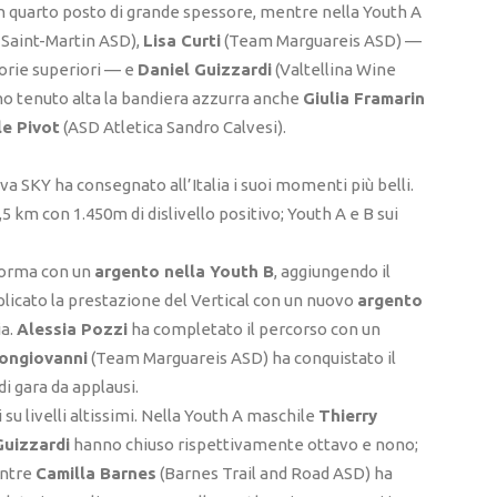
un quarto posto di grande spessore, mentre nella Youth A
Saint-Martin ASD),
Lisa Curti
(Team Marguareis ASD) —
gorie superiori — e
Daniel Guizzardi
(Valtellina Wine
anno tenuto alta la bandiera azzurra anche
Giulia Framarin
le Pivot
(ASD Atletica Sandro Calvesi).
ova SKY ha consegnato all’Italia i suoi momenti più belli.
,5 km con 1.450m di dislivello positivo; Youth A e B sui
 forma con un
argento nella Youth B
, aggiungendo il
licato la prestazione del Vertical con un nuovo
argento
ia.
Alessia Pozzi
ha completato il percorso con un
Bongiovanni
(Team Marguareis ASD) ha conquistato il
 di gara da applausi.
 su livelli altissimi. Nella Youth A maschile
Thierry
Guizzardi
hanno chiuso rispettivamente ottavo e nono;
entre
Camilla Barnes
(Barnes Trail and Road ASD) ha