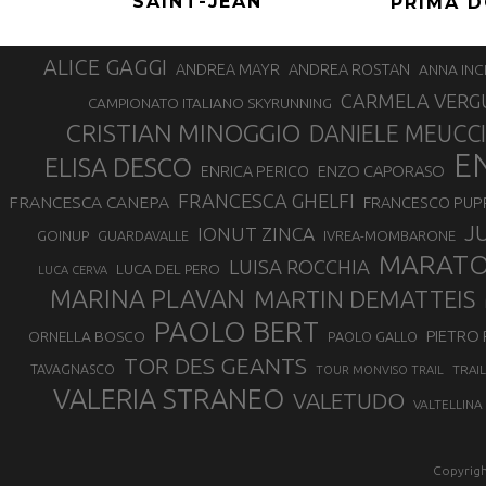
SAINT-JEAN
PRIMA 
ALICE GAGGI
ANDREA ROSTAN
ANDREA MAYR
ANNA INC
CARMELA VERG
CAMPIONATO ITALIANO SKYRUNNING
CRISTIAN MINOGGIO
DANIELE MEUCCI
E
ELISA DESCO
ENZO CAPORASO
ENRICA PERICO
FRANCESCA GHELFI
FRANCESCA CANEPA
FRANCESCO PUP
J
IONUT ZINCA
GOINUP
GUARDAVALLE
IVREA-MOMBARONE
MARAT
LUISA ROCCHIA
LUCA DEL PERO
LUCA CERVA
MARINA PLAVAN
MARTIN DEMATTEIS
PAOLO BERT
PIETRO 
ORNELLA BOSCO
PAOLO GALLO
TOR DES GEANTS
TAVAGNASCO
TRAI
TOUR MONVISO TRAIL
VALERIA STRANEO
VALETUDO
VALTELLINA
Copyrigh