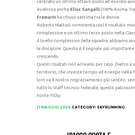
centrato un ottimo ottavo posto all’esordio asso
evidenza anche
Elias Sangalli
(100% Anima Tra
Framarin
ha chiuso settima tra le donne.
Roberto Mattioli commenta così il risultato mo
complessive e un ottimo terzo posto nella Classi
il livello complessivo della squadra: abbiamo avu
le discipline. Questo è il segnale più importante
crescendo.
Questi risultati non arrivano per caso. Dietro a 
territorio, che investe tempo ed energie nella f
loro va il nostro ringraziamento più sentito: senz
tutto lo Staff tecnico federale, questo palcosc
Fonte FISky
11 MAGGIO 2026
CATEGORY:
SKYRUNNING