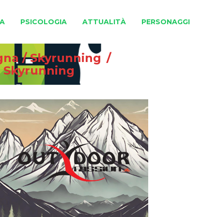
A
PSICOLOGIA
ATTUALITÀ
PERSONAGGI
gna
/
Skyrunning
/
di Skyrunning