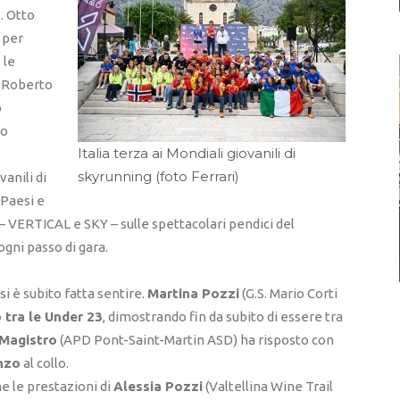
. Otto
 per
 le
T Roberto
o
to
Italia terza ai Mondiali giovanili di
skyrunning (foto Ferrari)
anili di
 Paesi e
 – VERTICAL e SKY – sulle spettacolari pendici del
 ogni passo di gara.
si è subito fatta sentire.
Martina Pozzi
(G.S. Mario Corti
 tra le Under 23
, dimostrando fin da subito di essere tra
Magistro
(APD Pont-Saint-Martin ASD) ha risposto con
nzo
al collo.
e le prestazioni di
Alessia Pozzi
(Valtellina Wine Trail