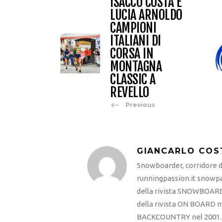
ISACCO COSTA E
LUCIA ARNOLDO
CAMPIONI
ITALIANI DI
CORSA IN
MONTAGNA
CLASSIC A
REVELLO
Previous
GIANCARLO COS
Snowboarder, corridore di
runningpassion.it snowpas
della rivista SNOWBOARD
della rivista ON BOARD ne
BACKCOUNTRY nel 2001. R