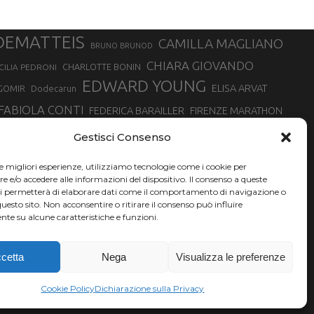
DEMATTEIS
CAMILLA MAGLIANO
BRUNO BRUNOD
CHIARA GIOVANDO
CHARLOTTE BONIN
CILIA PEDRONI
EDWARD YOUNG
ELISA ARVAT
GOMIR
Dodecarun
FABIOLA CONTI
FEDERICA BARAILLER
FIRENZE MARATHON
RA
GIORGIO PESENTI
GIOVANNA EPIS
GIULIANO CAVALLO
giuditta turini
Gestisci Consenso
MINSKA
LUCA ARRIGONI
LISA BORZANI
LUCA CARRARA
le migliori esperienze, utilizziamo tecnologie come i cookie per
MARATONINA
MARCO OLMO
MARCELLA BELLETTI
 DI TORINO
e/o accedere alle informazioni del dispositivo. Il consenso a queste
TONA
ci permetterà di elaborare dati come il comportamento di navigazione o
NADIA BATTOCLETTI
MONVISO VERTICAL RACE
questo sito. Non acconsentire o ritirare il consenso può influire
SILVIA RAMPAZZO
te su alcune caratteristiche e funzioni.
SONIA GLAREY
SERGIO BONALDI
SILVIA SERAFINI
VALENTINA BELOTTI
VAL DI FASSA RUNNING
VALERIA ROFFINO
XAVIER CHEVRIER
YEMAN CRIPPA
cetta
Nega
Visualizza le preferenze
Cookie Policy
Dichiarazione sulla Privacy
A06L219H.