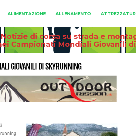
ALIMENTAZIONE
ALLENAMENTO
ATTREZZATUR
 Notizie di corsa su strada e monta
 nei Campionati Mondiali Giovanili 
IALI GIOVANILI DI SKYRUNNING
li
yrunning