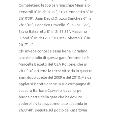
Completano la top ten maschile Maurizio
Fenaroli 4° in 2h07’49”, Erik Benedetto 5° in
2h10’39”, Juan David Orozco Sanchez 6° in
2h11’01”, Federico Cravello 7° in 2h13’27”,
Silvio Balzaretti 8° in 2h15’35”, Massimo
Junod 9° in 2h17’08” e Luca Cobetto 10° in
2h17’11”.
Chi invece conosce assai bene il gradino
alto del podio di questa gara femminile è
Marcella Belletti del GSA Pollone, che in
2h31’10” ottiene la terza vittoria in quattro
anni dopo quelle del 2009 e del 2010. Ma da
applausi è stata anche la sua compagna di
squadra Barbara Cravello, davanti per
buona parte della gara che ha dovuto
cedere la vittoria, comunque seconda in
2h33’48”, seguita sul podio da Katarzyna