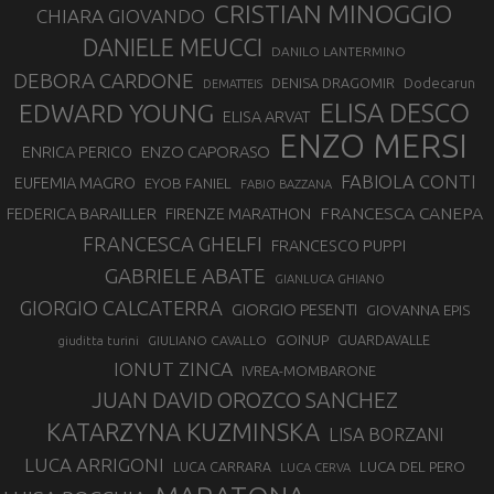
CRISTIAN MINOGGIO
CHIARA GIOVANDO
DANIELE MEUCCI
DANILO LANTERMINO
DEBORA CARDONE
DENISA DRAGOMIR
Dodecarun
DEMATTEIS
EDWARD YOUNG
ELISA DESCO
ELISA ARVAT
ENZO MERSI
ENZO CAPORASO
ENRICA PERICO
FABIOLA CONTI
EUFEMIA MAGRO
EYOB FANIEL
FABIO BAZZANA
FRANCESCA CANEPA
FEDERICA BARAILLER
FIRENZE MARATHON
FRANCESCA GHELFI
FRANCESCO PUPPI
GABRIELE ABATE
GIANLUCA GHIANO
GIORGIO CALCATERRA
GIORGIO PESENTI
GIOVANNA EPIS
GOINUP
GUARDAVALLE
GIULIANO CAVALLO
giuditta turini
IONUT ZINCA
IVREA-MOMBARONE
JUAN DAVID OROZCO SANCHEZ
KATARZYNA KUZMINSKA
LISA BORZANI
LUCA ARRIGONI
LUCA DEL PERO
LUCA CARRARA
LUCA CERVA