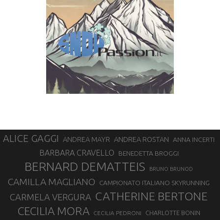
ALICE GAGGI
ANDREA ROSTAN
ANDREA MAYR
ANNA INCERTI
BARBARA CRAVELLO
BENEDETTA BROGGI
BERNARD DEMATTEIS
BRUNO BRUNOD
CAMILLA MAGLIANO
CAMPIONATO ITALIANO SKYRUNNING
CATHERINE BERTONE
CARMELA VERGURA
CECILIA MORA
CHARLOTTE BONIN
CECILIA PEDRONI