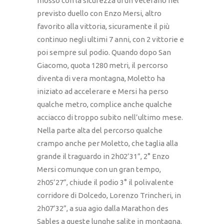
mosso con la sicurezza di un veterano nel
previsto duello con Enzo Mersi, altro
favorito alla vittoria, sicuramente il più
continuo negli ultimi 7 anni, con 2 vittorie e
poi sempre sul podio. Quando dopo San
Giacomo, quota 1280 metri, il percorso
diventa di vera montagna, Moletto ha
iniziato ad accelerare e Mersi ha perso
qualche metro, complice anche qualche
acciacco di troppo subito nell’ultimo mese.
Nella parte alta del percorso qualche
crampo anche per Moletto, che taglia alla
grande il traguardo in 2h02’31”, 2° Enzo
Mersi comunque con un gran tempo,
2h05’27”, chiude il podio 3° il polivalente
corridore di Dolcedo, Lorenzo Trincheri, in
2h07’32”, a sua agio dalla Marathon des
Sables a queste lunghe salite in montagna.