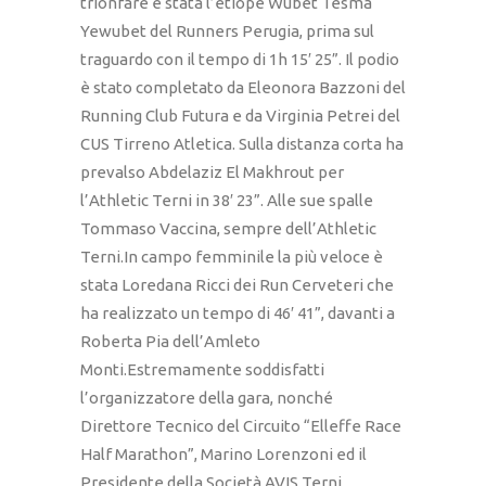
trionfare è stata l’etiope Wubet Tesma
Yewubet del Runners Perugia, prima sul
traguardo con il tempo di 1h 15′ 25”. Il podio
è stato completato da Eleonora Bazzoni del
Running Club Futura e da Virginia Petrei del
CUS Tirreno Atletica. Sulla distanza corta ha
prevalso Abdelaziz El Makhrout per
l’Athletic Terni in 38′ 23”. Alle sue spalle
Tommaso Vaccina, sempre dell’Athletic
Terni.In campo femminile la più veloce è
stata Loredana Ricci dei Run Cerveteri che
ha realizzato un tempo di 46′ 41”, davanti a
Roberta Pia dell’Amleto
Monti.Estremamente soddisfatti
l’organizzatore della gara, nonché
Direttore Tecnico del Circuito “Elleffe Race
Half Marathon”, Marino Lorenzoni ed il
Presidente della Società AVIS Terni