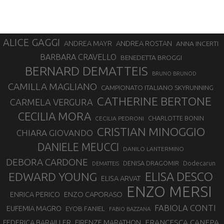
ALICE GAGGI
ANDREA ROSTAN
ANDREA MAYR
ANNA INCERTI
BARBARA CRAVELLO
BENEDETTA BROGGI
BERNARD DEMATTEIS
BRUNO BRUNOD
CAMILLA MAGLIANO
CAMPIONATO ITALIANO SKYRUNNING
CATHERINE BERTONE
CARMELA VERGURA
CECILIA MORA
CHARLOTTE BONIN
CECILIA PEDRONI
CRISTIAN MINOGGIO
CHIARA GIOVANDO
DANIELE MEUCCI
DANILO LANTERMINO
DEBORA CARDONE
DENISA DRAGOMIR
Dodecarun
DEMATTEIS
EDWARD YOUNG
ELISA DESCO
ELISA ARVAT
ENZO MERSI
ENZO CAPORASO
ENRICA PERICO
FABIOLA CONTI
EUFEMIA MAGRO
EYOB FANIEL
FABIO BAZZANA
FRANCESCA CANEPA
FEDERICA BARAILLER
FIRENZE MARATHON