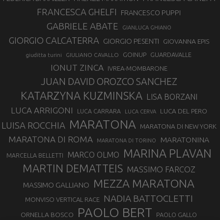
FRANCESCA GHELFI
FRANCESCO PUPPI
GABRIELE ABATE
GIANLUCA GHIANO
GIORGIO CALCATERRA
GIORGIO PESENTI
GIOVANNA EPIS
GOINUP
GUARDAVALLE
GIULIANO CAVALLO
giuditta turini
IONUT ZINCA
IVREA-MOMBARONE
JUAN DAVID OROZCO SANCHEZ
KATARZYNA KUZMINSKA
LISA BORZANI
LUCA ARRIGONI
LUCA DEL PERO
LUCA CARRARA
LUCA CERVA
MARATONA
LUISA ROCCHIA
MARATONA DI NEW YORK
MARATONA DI ROMA
MARATONINA
MARATONA DI TORINO
MARINA PLAVAN
MARCO OLMO
MARCELLA BELLETTI
MARTIN DEMATTEIS
MASSIMO FARCOZ
MEZZA MARATONA
MASSIMO GALLIANO
NADIA BATTOCLETTI
MONVISO VERTICAL RACE
PAOLO BERT
ORNELLA BOSCO
PAOLO GALLO