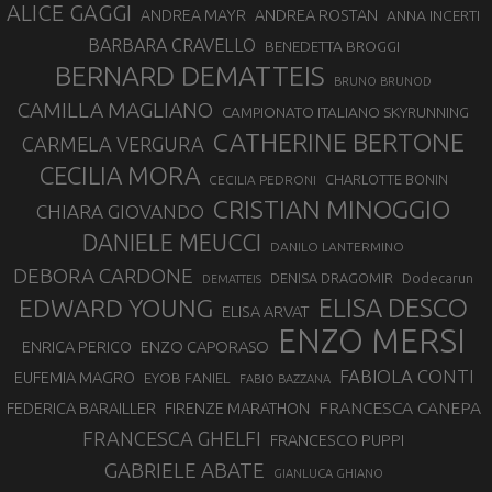
ALICE GAGGI
ANDREA ROSTAN
ANDREA MAYR
ANNA INCERTI
BARBARA CRAVELLO
BENEDETTA BROGGI
BERNARD DEMATTEIS
BRUNO BRUNOD
CAMILLA MAGLIANO
CAMPIONATO ITALIANO SKYRUNNING
CATHERINE BERTONE
CARMELA VERGURA
CECILIA MORA
CHARLOTTE BONIN
CECILIA PEDRONI
CRISTIAN MINOGGIO
CHIARA GIOVANDO
DANIELE MEUCCI
DANILO LANTERMINO
DEBORA CARDONE
DENISA DRAGOMIR
Dodecarun
DEMATTEIS
EDWARD YOUNG
ELISA DESCO
ELISA ARVAT
ENZO MERSI
ENZO CAPORASO
ENRICA PERICO
FABIOLA CONTI
EUFEMIA MAGRO
EYOB FANIEL
FABIO BAZZANA
FRANCESCA CANEPA
FEDERICA BARAILLER
FIRENZE MARATHON
FRANCESCA GHELFI
FRANCESCO PUPPI
GABRIELE ABATE
GIANLUCA GHIANO