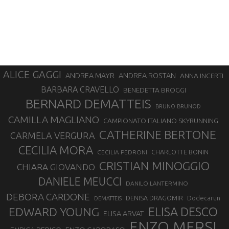
ALICE GAGGI
ANDREA ROSTAN
ANDREA MAYR
ANNA INCERTI
BARBARA CRAVELLO
BENEDETTA BROGGI
BERNARD DEMATTEIS
BRUNO BRUNOD
CAMILLA MAGLIANO
CAMPIONATO ITALIANO SKYRUNNING
CATHERINE BERTONE
CARMELA VERGURA
CECILIA MORA
CHARLOTTE BONIN
CECILIA PEDRONI
CRISTIAN MINOGGIO
CHIARA GIOVANDO
DANIELE MEUCCI
DANILO LANTERMINO
DEBORA CARDONE
DENISA DRAGOMIR
Dodecarun
DEMATTEIS
EDWARD YOUNG
ELISA DESCO
ELISA ARVAT
ENZO MERSI