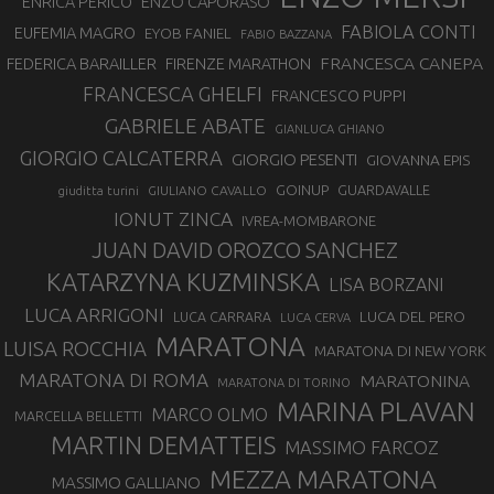
ENZO CAPORASO
ENRICA PERICO
FABIOLA CONTI
EUFEMIA MAGRO
EYOB FANIEL
FABIO BAZZANA
FRANCESCA CANEPA
FEDERICA BARAILLER
FIRENZE MARATHON
FRANCESCA GHELFI
FRANCESCO PUPPI
GABRIELE ABATE
GIANLUCA GHIANO
GIORGIO CALCATERRA
GIORGIO PESENTI
GIOVANNA EPIS
GOINUP
GUARDAVALLE
GIULIANO CAVALLO
giuditta turini
IONUT ZINCA
IVREA-MOMBARONE
JUAN DAVID OROZCO SANCHEZ
KATARZYNA KUZMINSKA
LISA BORZANI
LUCA ARRIGONI
LUCA DEL PERO
LUCA CARRARA
LUCA CERVA
MARATONA
LUISA ROCCHIA
MARATONA DI NEW YORK
MARATONA DI ROMA
MARATONINA
MARATONA DI TORINO
MARINA PLAVAN
MARCO OLMO
MARCELLA BELLETTI
MARTIN DEMATTEIS
MASSIMO FARCOZ
MEZZA MARATONA
MASSIMO GALLIANO