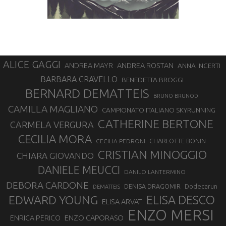
ALICE GAGGI
ANDREA ROSTAN
ANDREA MAYR
ANNA INCERTI
BARBARA CRAVELLO
BENEDETTA BROGGI
BERNARD DEMATTEIS
BRUNO BRUNOD
CAMILLA MAGLIANO
CAMPIONATO ITALIANO SKYRUNNING
CATHERINE BERTONE
CARMELA VERGURA
CECILIA MORA
CHARLOTTE BONIN
CECILIA PEDRONI
CRISTIAN MINOGGIO
CHIARA GIOVANDO
DANIELE MEUCCI
DANILO LANTERMINO
DEBORA CARDONE
DENISA DRAGOMIR
Dodecarun
DEMATTEIS
EDWARD YOUNG
ELISA DESCO
ELISA ARVAT
ENZO MERSI
ENZO CAPORASO
ENRICA PERICO