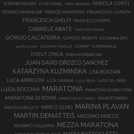
FABIOLA CONTI
EUFEMIA MAGRO
EYOB FANIEL
FABIO BAZZANA
FRANCESCA CANEPA
FEDERICA BARAILLER
FIRENZE MARATHON
FRANCESCA GHELFI
FRANCESCO PUPPI
GABRIELE ABATE
GIANLUCA GHIANO
GIORGIO CALCATERRA
GIORGIO PESENTI
GIOVANNA EPIS
GOINUP
GUARDAVALLE
GIULIANO CAVALLO
giuditta turini
IONUT ZINCA
IVREA-MOMBARONE
JUAN DAVID OROZCO SANCHEZ
KATARZYNA KUZMINSKA
LISA BORZANI
LUCA ARRIGONI
LUCA DEL PERO
LUCA CARRARA
LUCA CERVA
MARATONA
LUISA ROCCHIA
MARATONA DI NEW YORK
MARATONA DI ROMA
MARATONINA
MARATONA DI TORINO
MARINA PLAVAN
MARCO OLMO
MARCELLA BELLETTI
MARTIN DEMATTEIS
MASSIMO FARCOZ
MEZZA MARATONA
MASSIMO GALLIANO
NADIA BATTOCLETTI