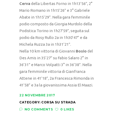
Cerva
della Libertas Forno in 1h13’56”, 2°
Mario Romano in 1h15’26” e 3° Gabriele
Abate in 1h15’29”. Nella gara femminile
podio composto da Giorgia Murdolo della
Podistica Torino in 1h27’59”, seguita sul
podio da Rosy Rullo 2a in 1h30’47” e da
Michela Ruzza 3a in 1h31’21”.
Nella 10 km vittoria di Giovanni
Bosio
del
Des Amis in 35’27” su Fabio Salaro 2° in
36’31” e Marco Volpatti 3° in 36’38”. Nella
gara femminile vittoria di Gianfranca
Attene in 41’18”, 2a Francesca Rimonda in
41’58” e 3a la giovanissima Assia El Maazi.
22 NOVEMBRE 2017
CATEGORY:
CORSA SU STRADA
NO COMMENTS
0 LIKES