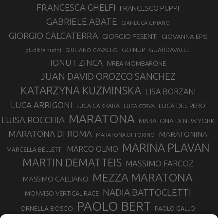
FRANCESCA GHELFI
FRANCESCO PUPPI
GABRIELE ABATE
GIANLUCA GHIANO
GIORGIO CALCATERRA
GIORGIO PESENTI
GIOVANNA EPIS
GOINUP
GUARDAVALLE
GIULIANO CAVALLO
giuditta turini
IONUT ZINCA
IVREA-MOMBARONE
JUAN DAVID OROZCO SANCHEZ
KATARZYNA KUZMINSKA
LISA BORZANI
LUCA ARRIGONI
LUCA DEL PERO
LUCA CARRARA
LUCA CERVA
MARATONA
LUISA ROCCHIA
MARATONA DI NEW YORK
MARATONA DI ROMA
MARATONINA
MARATONA DI TORINO
MARINA PLAVAN
MARCO OLMO
MARCELLA BELLETTI
MARTIN DEMATTEIS
MASSIMO FARCOZ
MEZZA MARATONA
MASSIMO GALLIANO
NADIA BATTOCLETTI
MONVISO VERTICAL RACE
PAOLO BERT
ORNELLA BOSCO
PAOLO GALLO