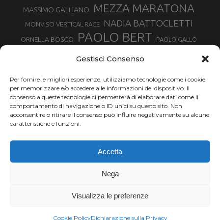
MEZZA MARATONA
MASSIMO GALLIANO
NADIA BATTOCLETTI
MONVISO VERTICAL RACE
PAOLO BERT
ORNELLA BOSCO
PAOLO GALLO
ROLANDO PIANA
PIETRO RIVA
PODISMO VENETO
Gestisci Consenso
RUGGERO PERTILE
SILVIA RAMPAZZO
SERGIO BONALDI
TOR DES GEANTS
Per fornire le migliori esperienze, utilizziamo tecnologie come i cookie
SONIA GLAREY
TAVAGNASCO
SILVIA SERAFINI
per memorizzare e/o accedere alle informazioni del dispositivo. Il
TRAIL MONTE CASTO
TOUR MONVISO TRAIL
TROFEO KIMA
consenso a queste tecnologie ci permetterà di elaborare dati come il
TURIN MARATHON
comportamento di navigazione o ID unici su questo sito. Non
VAL DI FASSA RUNNING
URBAN ZEMMER
acconsentire o ritirare il consenso può influire negativamente su alcune
VALENTINA BELOTTI
caratteristiche e funzioni.
VALERIA ROFFINO
VALERIA STRANEO
VALETUDO
Accetta
VENICE MARATHON
VALTELLINA WINE TRAIL
VENICEMARATHON
XAVIER CHEVRIER
WILLIAM BOFFELLI
Nega
YEMAN CRIPPA
Visualizza le preferenze
Chi siamo |
Termini d'uso |
Privacy |
Cookie
Copyright ©2024 Outdoor Passion di Costa Giancarlo, P.I. 11214180017 C.F.
Cookie Policy
Dichiarazione sulla Privacy