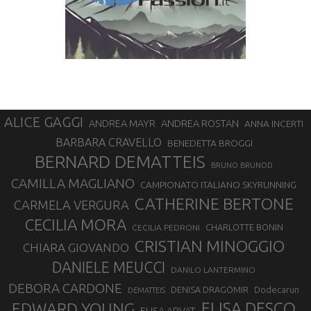
ALICE GAGGI
ANDREA ROSTAN
ANDREA MAYR
ANNA INCERTI
BARBARA CRAVELLO
BENEDETTA BROGGI
BERNARD DEMATTEIS
BRUNO BRUNOD
CAMILLA MAGLIANO
CAMPIONATO ITALIANO SKYRUNNING
CATHERINE BERTONE
CARMELA VERGURA
CECILIA MORA
CHARLOTTE BONIN
CECILIA PEDRONI
CRISTIAN MINOGGIO
CHIARA GIOVANDO
DANIELE MEUCCI
DANILO LANTERMINO
DEBORA CARDONE
DENISA DRAGOMIR
Dodecarun
DEMATTEIS
EDWARD YOUNG
ELISA DESCO
ELISA ARVAT