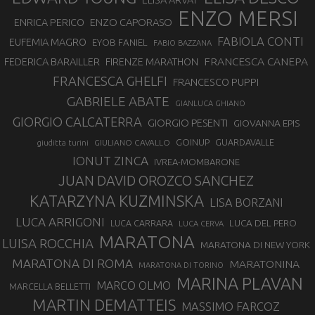
ENZO MERSI
ENZO CAPORASO
ENRICA PERICO
FABIOLA CONTI
EUFEMIA MAGRO
EYOB FANIEL
FABIO BAZZANA
FRANCESCA CANEPA
FEDERICA BARAILLER
FIRENZE MARATHON
FRANCESCA GHELFI
FRANCESCO PUPPI
GABRIELE ABATE
GIANLUCA GHIANO
GIORGIO CALCATERRA
GIORGIO PESENTI
GIOVANNA EPIS
GOINUP
GUARDAVALLE
GIULIANO CAVALLO
giuditta turini
IONUT ZINCA
IVREA-MOMBARONE
JUAN DAVID OROZCO SANCHEZ
KATARZYNA KUZMINSKA
LISA BORZANI
LUCA ARRIGONI
LUCA DEL PERO
LUCA CARRARA
LUCA CERVA
MARATONA
LUISA ROCCHIA
MARATONA DI NEW YORK
MARATONA DI ROMA
MARATONINA
MARATONA DI TORINO
MARINA PLAVAN
MARCO OLMO
MARCELLA BELLETTI
MARTIN DEMATTEIS
MASSIMO FARCOZ