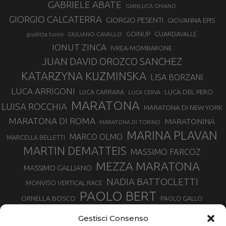
GABRIELE ABATE
GIANLUCA GHIANO
GIORGIO CALCATERRA
GIORGIO PESENTI
GIOVANNA EPIS
GOINUP
GUARDAVALLE
GIULIANO CAVALLO
giuditta turini
IONUT ZINCA
IVREA-MOMBARONE
JUAN DAVID OROZCO SANCHEZ
KATARZYNA KUZMINSKA
LISA BORZANI
LUCA ARRIGONI
LUCA DEL PERO
LUCA CARRARA
LUCA CERVA
MARATONA
LUISA ROCCHIA
MARATONA DI NEW YORK
MARATONA DI ROMA
MARATONINA
MARATONA DI TORINO
MARINA PLAVAN
MARCO OLMO
MARCELLA BELLETTI
MARTIN DEMATTEIS
MASSIMO FARCOZ
MEZZA MARATONA
MASSIMO GALLIANO
NADIA BATTOCLETTI
MONVISO VERTICAL RACE
PAOLO BERT
ORNELLA BOSCO
PAOLO GALLO
ROLANDO PIANA
PIETRO RIVA
PODISMO VENETO
Gestisci Consenso