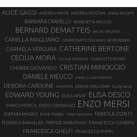
ALICE GAGGI
ANDREA ROSTAN
ANDREA MAYR
ANNA INCERTI
BARBARA CRAVELLO
BENEDETTA BROGGI
BERNARD DEMATTEIS
BRUNO BRUNOD
CAMILLA MAGLIANO
CAMPIONATO ITALIANO SKYRUNNING
CATHERINE BERTONE
CARMELA VERGURA
CECILIA MORA
CHARLOTTE BONIN
CECILIA PEDRONI
CRISTIAN MINOGGIO
CHIARA GIOVANDO
DANIELE MEUCCI
DANILO LANTERMINO
DEBORA CARDONE
DENISA DRAGOMIR
Dodecarun
DEMATTEIS
EDWARD YOUNG
ELISA DESCO
ELISA ARVAT
ENZO MERSI
ENZO CAPORASO
ENRICA PERICO
FABIOLA CONTI
EUFEMIA MAGRO
EYOB FANIEL
FABIO BAZZANA
FRANCESCA CANEPA
FEDERICA BARAILLER
FIRENZE MARATHON
FRANCESCA GHELFI
FRANCESCO PUPPI