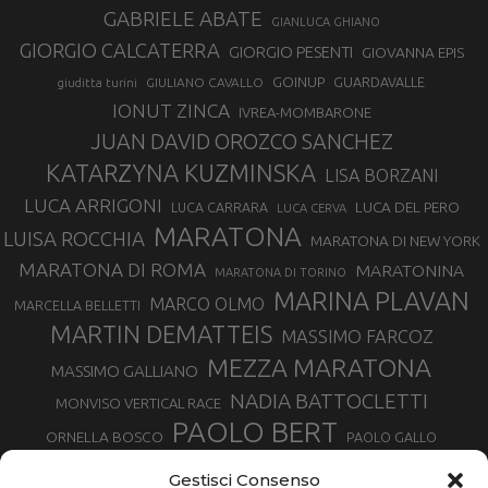
GABRIELE ABATE
GIANLUCA GHIANO
GIORGIO CALCATERRA
GIORGIO PESENTI
GIOVANNA EPIS
GOINUP
GUARDAVALLE
GIULIANO CAVALLO
giuditta turini
IONUT ZINCA
IVREA-MOMBARONE
JUAN DAVID OROZCO SANCHEZ
KATARZYNA KUZMINSKA
LISA BORZANI
LUCA ARRIGONI
LUCA DEL PERO
LUCA CARRARA
LUCA CERVA
MARATONA
LUISA ROCCHIA
MARATONA DI NEW YORK
MARATONA DI ROMA
MARATONINA
MARATONA DI TORINO
MARINA PLAVAN
MARCO OLMO
MARCELLA BELLETTI
MARTIN DEMATTEIS
MASSIMO FARCOZ
MEZZA MARATONA
MASSIMO GALLIANO
NADIA BATTOCLETTI
MONVISO VERTICAL RACE
PAOLO BERT
ORNELLA BOSCO
PAOLO GALLO
ROLANDO PIANA
PIETRO RIVA
PODISMO VENETO
Gestisci Consenso