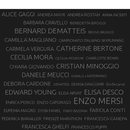
ALICE GAGGI
ANDREA ROSTAN
ANDREA MAYR
ANNA INCERTI
BARBARA CRAVELLO
BENEDETTA BROGGI
BERNARD DEMATTEIS
BRUNO BRUNOD
CAMILLA MAGLIANO
CAMPIONATO ITALIANO SKYRUNNING
CATHERINE BERTONE
CARMELA VERGURA
CECILIA MORA
CHARLOTTE BONIN
CECILIA PEDRONI
CRISTIAN MINOGGIO
CHIARA GIOVANDO
DANIELE MEUCCI
DANILO LANTERMINO
DEBORA CARDONE
DENISA DRAGOMIR
Dodecarun
DEMATTEIS
EDWARD YOUNG
ELISA DESCO
ELISA ARVAT
ENZO MERSI
ENZO CAPORASO
ENRICA PERICO
FABIOLA CONTI
EUFEMIA MAGRO
EYOB FANIEL
FABIO BAZZANA
FRANCESCA CANEPA
FEDERICA BARAILLER
FIRENZE MARATHON
FRANCESCA GHELFI
FRANCESCO PUPPI