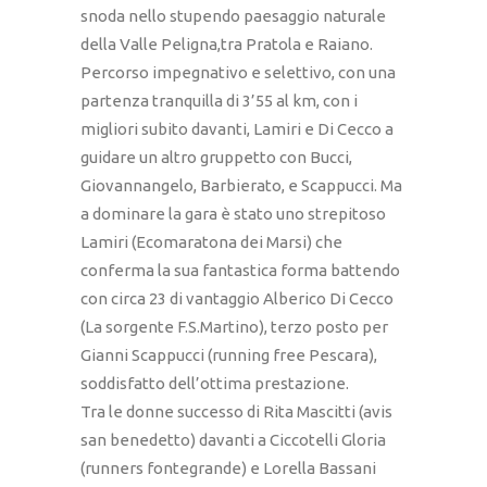
snoda nello stupendo paesaggio naturale
della Valle Peligna,tra Pratola e Raiano.
Percorso impegnativo e selettivo, con una
partenza tranquilla di 3’55 al km, con i
migliori subito davanti, Lamiri e Di Cecco a
guidare un altro gruppetto con Bucci,
Giovannangelo, Barbierato, e Scappucci. Ma
a dominare la gara è stato uno strepitoso
Lamiri (Ecomaratona dei Marsi) che
conferma la sua fantastica forma battendo
con circa 23 di vantaggio Alberico Di Cecco
(La sorgente F.S.Martino), terzo posto per
Gianni Scappucci (running free Pescara),
soddisfatto dell’ottima prestazione.
Tra le donne successo di Rita Mascitti (avis
san benedetto) davanti a Ciccotelli Gloria
(runners fontegrande) e Lorella Bassani