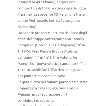
(runners Montesilvano). La gara non
competitiva di 10 km è stata vinta da Lizza
Massimo (La sorgente F.S.Martino) e tra le
donne Pietropaolo Letizia (la sorgente
F.S.Martino).
Da tenere presente l’ottimo risultato degli
atleti del gruppo Mistercamp con Camillo
Campitelli (Orecchiella Garfagnana) 10° in
1h18’06, Pino Paione (Nuova Atletica
Lanciano) 11° in 1h18’24 e Valerio De
Pamphilis (Nuova Atletica Lanciano) 14° in
1h18’46, soddisfatti all’arrivo della prova
per puntare alla StraLanciano.
La gara curata nei minimi particolari è stata
organizzata dalla società GAP Pratola
Peligna , in collaborazione cn il
corrilabruzzo saucony.