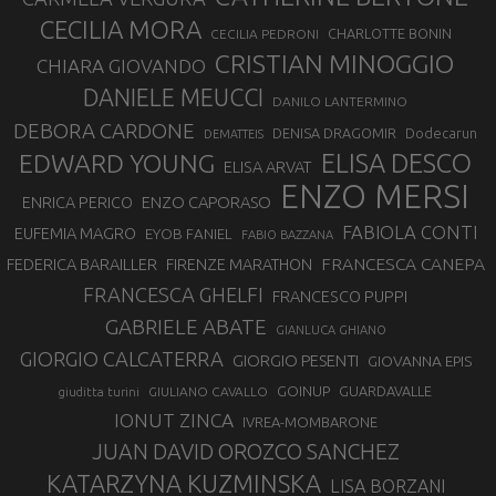
CECILIA MORA
CHARLOTTE BONIN
CECILIA PEDRONI
CRISTIAN MINOGGIO
CHIARA GIOVANDO
DANIELE MEUCCI
DANILO LANTERMINO
DEBORA CARDONE
DENISA DRAGOMIR
Dodecarun
DEMATTEIS
EDWARD YOUNG
ELISA DESCO
ELISA ARVAT
ENZO MERSI
ENZO CAPORASO
ENRICA PERICO
FABIOLA CONTI
EUFEMIA MAGRO
EYOB FANIEL
FABIO BAZZANA
FRANCESCA CANEPA
FEDERICA BARAILLER
FIRENZE MARATHON
FRANCESCA GHELFI
FRANCESCO PUPPI
GABRIELE ABATE
GIANLUCA GHIANO
GIORGIO CALCATERRA
GIORGIO PESENTI
GIOVANNA EPIS
GOINUP
GUARDAVALLE
GIULIANO CAVALLO
giuditta turini
IONUT ZINCA
IVREA-MOMBARONE
JUAN DAVID OROZCO SANCHEZ
KATARZYNA KUZMINSKA
LISA BORZANI