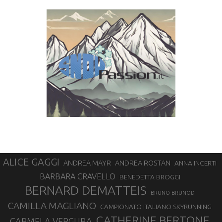
ALICE GAGGI
ANDREA ROSTAN
ANDREA MAYR
ANNA INCERTI
BARBARA CRAVELLO
BENEDETTA BROGGI
BERNARD DEMATTEIS
BRUNO BRUNOD
CAMILLA MAGLIANO
CAMPIONATO ITALIANO SKYRUNNING
CATHERINE BERTONE
CARMELA VERGURA