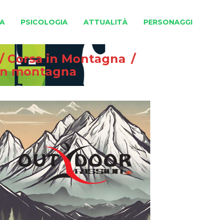
A
PSICOLOGIA
ATTUALITÀ
PERSONAGGI
/
Corsa in Montagna
/
a in montagna