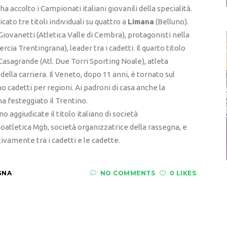
a accolto i Campionati italiani giovanili della specialità.
icato tre titoli individuali su quattro a
Limana
(Belluno).
Giovanetti (Atletica Valle di Cembra), protagonisti nella
rcia Trentingrana), leader tra i cadetti. Il quarto titolo
 Casagrande (Atl. Due Torri Sporting Noale), atleta
ella carriera. Il Veneto, dopo 11 anni, è tornato sul
o cadetti per regioni. Ai padroni di casa anche la
ha festeggiato il Trentino.
 aggiudicate il titolo italiano di società
unoatletica Mgb, società organizzatrice della rassegna, e
vamente tra i cadetti e le cadette.
GNA
NO COMMENTS
0 LIKES