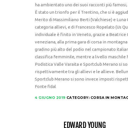
ha ambientato uno dei suoi racconti più famosi, h
È stato un trionfo per il Trentino, che si è aggiud
Merito di Massimiliano Berti (Valchiese) e Luna 
categoria allievi, e di Francesco Ropelato (Us Que
individuale è finito in Veneto, grazie a Beatrice
veneziana, alla prima gara di corsa in montagna d
gradino più alto del podio nel campionato italian
classifica femminile, mentre a livello maschile 
Podistica Valle Varaita e Sportclub Merano si sono
rispettivamente tra gli allievi e le allieve. Bell
Sportclub Merano si sono invece imposti rispetti
Fonte fidal
4 GIUGNO 2019
CATEGORY:
CORSA IN MONTA
EDWARD YOUNG