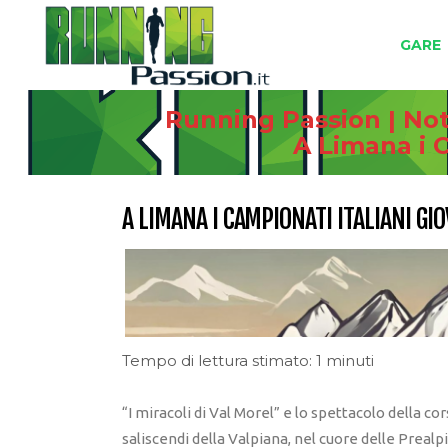
GARE
Running Passion | Not
A Limana i C
A LIMANA I CAMPIONATI ITALIANI GI
Tempo di lettura stimato: 1 minuti
“I miracoli di Val Morel” e lo spettacolo della co
saliscendi della Valpiana, nel cuore delle Prealpi