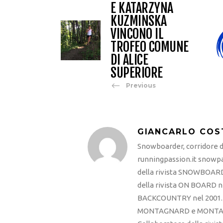
E KATARZYNA
KUZMINSKA
VINCONO IL
TROFEO COMUNE
DI ALICE
SUPERIORE
Previous
GIANCARLO COS
Snowboarder, corridore di
runningpassion.it snowpas
della rivista SNOWBOARD
della rivista ON BOARD ne
BACKCOUNTRY nel 2001. R
MONTAGNARD e MONTAGNA