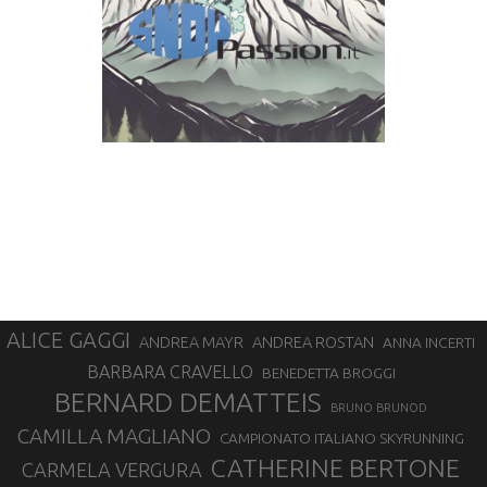
ALICE GAGGI
ANDREA ROSTAN
ANDREA MAYR
ANNA INCERTI
BARBARA CRAVELLO
BENEDETTA BROGGI
BERNARD DEMATTEIS
BRUNO BRUNOD
CAMILLA MAGLIANO
CAMPIONATO ITALIANO SKYRUNNING
CATHERINE BERTONE
CARMELA VERGURA