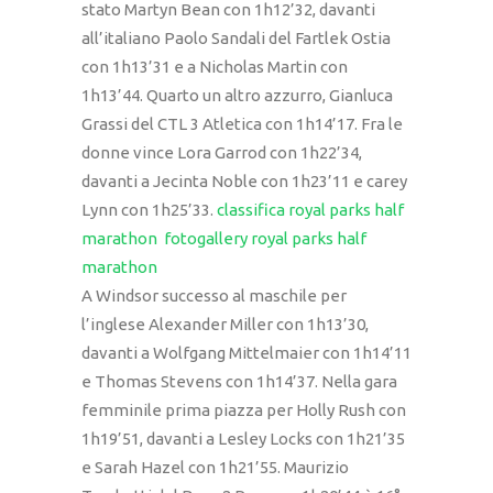
stato Martyn Bean con 1h12’32, davanti
all’italiano Paolo Sandali del Fartlek Ostia
con 1h13’31 e a Nicholas Martin con
1h13’44. Quarto un altro azzurro, Gianluca
Grassi del CTL 3 Atletica con 1h14’17. Fra le
donne vince Lora Garrod con 1h22’34,
davanti a Jecinta Noble con 1h23’11 e carey
Lynn con 1h25’33.
classifica royal parks half
marathon
fotogallery royal parks half
marathon
A Windsor successo al maschile per
l’inglese Alexander Miller con 1h13’30,
davanti a Wolfgang Mittelmaier con 1h14’11
e Thomas Stevens con 1h14’37. Nella gara
femminile prima piazza per Holly Rush con
1h19’51, davanti a Lesley Locks con 1h21’35
e Sarah Hazel con 1h21’55. Maurizio