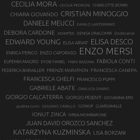
CECILIA MORA
CHARLOTTE BONIN
CECILIA PEDRONI
CRISTIAN MINOGGIO
CHIARA GIOVANDO
DANIELE MEUCCI
DANILO LANTERMINO
DEBORA CARDONE
DENISA DRAGOMIR
Dodecarun
DEMATTEIS
EDWARD YOUNG
ELISA DESCO
ELISA ARVAT
ENZO MERSI
ENZO CAPORASO
ENRICA PERICO
FABIOLA CONTI
EUFEMIA MAGRO
EYOB FANIEL
FABIO BAZZANA
FRANCESCA CANEPA
FEDERICA BARAILLER
FIRENZE MARATHON
FRANCESCA GHELFI
FRANCESCO PUPPI
GABRIELE ABATE
GIANLUCA GHIANO
GIORGIO CALCATERRA
GIORGIO PESENTI
GIOVANNA EPIS
GOINUP
GUARDAVALLE
GIULIANO CAVALLO
giuditta turini
IONUT ZINCA
IVREA-MOMBARONE
JUAN DAVID OROZCO SANCHEZ
KATARZYNA KUZMINSKA
LISA BORZANI