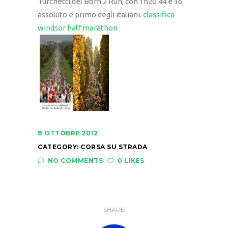
Turchetti del Born 2 Run, con 1h20’44 è 16°
assoluto e primo degli italiani.
classifica
windsor half marathon
8 OTTOBRE 2012
CATEGORY:
CORSA SU STRADA
NO COMMENTS
0 LIKES
SHARE