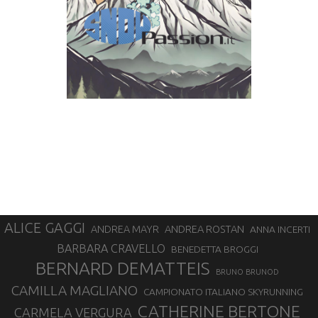
ALICE GAGGI
ANDREA ROSTAN
ANDREA MAYR
ANNA INCERTI
BARBARA CRAVELLO
BENEDETTA BROGGI
BERNARD DEMATTEIS
BRUNO BRUNOD
CAMILLA MAGLIANO
CAMPIONATO ITALIANO SKYRUNNING
CATHERINE BERTONE
CARMELA VERGURA