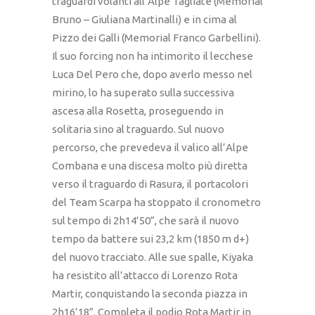
traguardi volanti all’Alpe Tagliate (Memorial
Bruno – Giuliana Martinalli) e in cima al
Pizzo dei Galli (Memorial Franco Garbellini).
Il suo forcing non ha intimorito il lecchese
Luca Del Pero che, dopo averlo messo nel
mirino, lo ha superato sulla successiva
ascesa alla Rosetta, proseguendo in
solitaria sino al traguardo. Sul nuovo
percorso, che prevedeva il valico all’Alpe
Combana e una discesa molto più diretta
verso il traguardo di Rasura, il portacolori
del Team Scarpa ha stoppato il cronometro
sul tempo di 2h14’50”, che sarà il nuovo
tempo da battere sui 23,2 km (1850 m d+)
del nuovo tracciato. Alle sue spalle, Kiyaka
ha resistito all’attacco di Lorenzo Rota
Martir, conquistando la seconda piazza in
2h16’18”. Completa il podio Rota Martir in