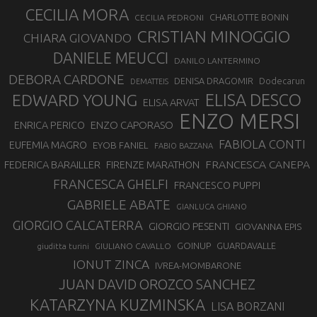
CECILIA MORA
CHARLOTTE BONIN
CECILIA PEDRONI
CRISTIAN MINOGGIO
CHIARA GIOVANDO
DANIELE MEUCCI
DANILO LANTERMINO
DEBORA CARDONE
DENISA DRAGOMIR
Dodecarun
DEMATTEIS
EDWARD YOUNG
ELISA DESCO
ELISA ARVAT
ENZO MERSI
ENZO CAPORASO
ENRICA PERICO
FABIOLA CONTI
EUFEMIA MAGRO
EYOB FANIEL
FABIO BAZZANA
FRANCESCA CANEPA
FEDERICA BARAILLER
FIRENZE MARATHON
FRANCESCA GHELFI
FRANCESCO PUPPI
GABRIELE ABATE
GIANLUCA GHIANO
GIORGIO CALCATERRA
GIORGIO PESENTI
GIOVANNA EPIS
GOINUP
GUARDAVALLE
GIULIANO CAVALLO
giuditta turini
IONUT ZINCA
IVREA-MOMBARONE
JUAN DAVID OROZCO SANCHEZ
KATARZYNA KUZMINSKA
LISA BORZANI