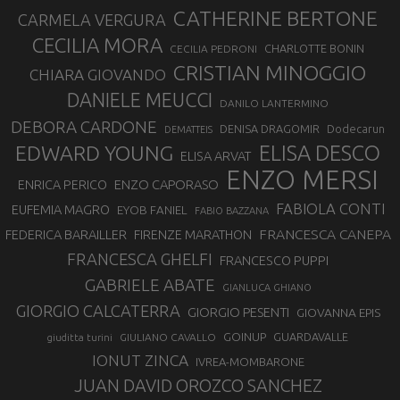
CATHERINE BERTONE
CARMELA VERGURA
CECILIA MORA
CHARLOTTE BONIN
CECILIA PEDRONI
CRISTIAN MINOGGIO
CHIARA GIOVANDO
DANIELE MEUCCI
DANILO LANTERMINO
DEBORA CARDONE
DENISA DRAGOMIR
Dodecarun
DEMATTEIS
EDWARD YOUNG
ELISA DESCO
ELISA ARVAT
ENZO MERSI
ENZO CAPORASO
ENRICA PERICO
FABIOLA CONTI
EUFEMIA MAGRO
EYOB FANIEL
FABIO BAZZANA
FRANCESCA CANEPA
FEDERICA BARAILLER
FIRENZE MARATHON
FRANCESCA GHELFI
FRANCESCO PUPPI
GABRIELE ABATE
GIANLUCA GHIANO
GIORGIO CALCATERRA
GIORGIO PESENTI
GIOVANNA EPIS
GOINUP
GUARDAVALLE
GIULIANO CAVALLO
giuditta turini
IONUT ZINCA
IVREA-MOMBARONE
JUAN DAVID OROZCO SANCHEZ