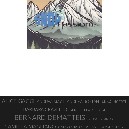
ALICE GAGGI
ANDREA ROSTAN
ANDREA MAYR
ANNA INCERTI
BARBARA CRAVELLO
BENEDETTA BROGGI
BERNARD DEMATTEIS
BRUNO BRUNOD
CAMILLA MAGLIANO
CAMPIONATO ITALIANO SKYRUNNING