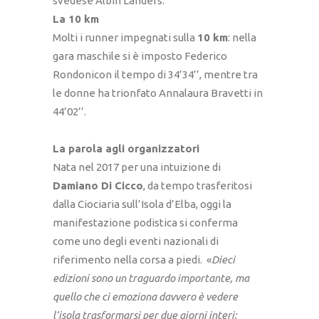
svedese Albin Landers.
La 10 km
Molti i runner impegnati sulla
10 km
: nella
gara maschile si è imposto Federico
Rondonicon il tempo di 34’34’’, mentre tra
le donne ha trionfato Annalaura Bravetti in
44’02’’.
La parola agli organizzatori
Nata nel 2017 per una intuizione di
Damiano Di Cicco
, da tempo trasferitosi
dalla Ciociaria sull’Isola d’Elba, oggi la
manifestazione podistica si conferma
come uno degli eventi nazionali di
riferimento nella corsa a piedi. «
Dieci
edizioni sono un traguardo importante, ma
quello che ci emoziona davvero è vedere
l’isola trasformarsi per due giorni interi: