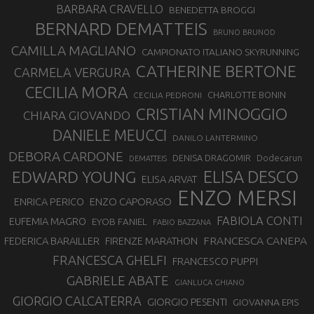
BARBARA CRAVELLO
BENEDETTA BROGGI
BERNARD DEMATTEIS
BRUNO BRUNOD
CAMILLA MAGLIANO
CAMPIONATO ITALIANO SKYRUNNING
CATHERINE BERTONE
CARMELA VERGURA
CECILIA MORA
CHARLOTTE BONIN
CECILIA PEDRONI
CRISTIAN MINOGGIO
CHIARA GIOVANDO
DANIELE MEUCCI
DANILO LANTERMINO
DEBORA CARDONE
DENISA DRAGOMIR
Dodecarun
DEMATTEIS
EDWARD YOUNG
ELISA DESCO
ELISA ARVAT
ENZO MERSI
ENZO CAPORASO
ENRICA PERICO
FABIOLA CONTI
EUFEMIA MAGRO
EYOB FANIEL
FABIO BAZZANA
FRANCESCA CANEPA
FEDERICA BARAILLER
FIRENZE MARATHON
FRANCESCA GHELFI
FRANCESCO PUPPI
GABRIELE ABATE
GIANLUCA GHIANO
GIORGIO CALCATERRA
GIORGIO PESENTI
GIOVANNA EPIS