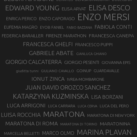
EDWARD YOUNG
ELISA DESCO
ELISA ARVAT
ENZO MERSI
ENZO CAPORASO
ENRICA PERICO
FABIOLA CONTI
EUFEMIA MAGRO
EYOB FANIEL
FABIO BAZZANA
FRANCESCA CANEPA
FEDERICA BARAILLER
FIRENZE MARATHON
FRANCESCA GHELFI
FRANCESCO PUPPI
GABRIELE ABATE
GIANLUCA GHIANO
GIORGIO CALCATERRA
GIORGIO PESENTI
GIOVANNA EPIS
GOINUP
GUARDAVALLE
GIULIANO CAVALLO
giuditta turini
IONUT ZINCA
IVREA-MOMBARONE
JUAN DAVID OROZCO SANCHEZ
KATARZYNA KUZMINSKA
LISA BORZANI
LUCA ARRIGONI
LUCA DEL PERO
LUCA CARRARA
LUCA CERVA
MARATONA
LUISA ROCCHIA
MARATONA DI NEW YORK
MARATONA DI ROMA
MARATONINA
MARATONA DI TORINO
MARINA PLAVAN
MARCO OLMO
MARCELLA BELLETTI