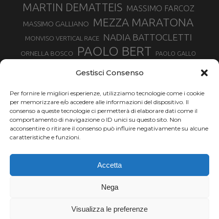
MARTIN DEMATTEIS
MASSIMO FARCOZ
MEZZA MARATONA
MASSIMO GALLIANO
NADIA BATTOCLETTI
MONVISO VERTICAL RACE
PAOLO BERT
ORNELLA BOSCO
PAOLO GALLO
ROLANDO PIANA
PIETRO RIVA
PODISMO VENETO
Gestisci Consenso
RUGGERO PERTILE
SILVIA RAMPAZZO
SERGIO BONALDI
TOR DES GEANTS
Per fornire le migliori esperienze, utilizziamo tecnologie come i cookie
SONIA GLAREY
TAVAGNASCO
SILVIA SERAFINI
per memorizzare e/o accedere alle informazioni del dispositivo. Il
TRAIL MONTE CASTO
TOUR MONVISO TRAIL
TROFEO KIMA
consenso a queste tecnologie ci permetterà di elaborare dati come il
TURIN MARATHON
comportamento di navigazione o ID unici su questo sito. Non
VAL DI FASSA RUNNING
URBAN ZEMMER
acconsentire o ritirare il consenso può influire negativamente su alcune
VALENTINA BELOTTI
caratteristiche e funzioni.
VALERIA ROFFINO
VALERIA STRANEO
VALETUDO
Accetta
VENICE MARATHON
VALTELLINA WINE TRAIL
VENICEMARATHON
XAVIER CHEVRIER
WILLIAM BOFFELLI
Nega
YEMAN CRIPPA
Visualizza le preferenze
Chi siamo |
Termini d'uso |
Privacy |
Cookie