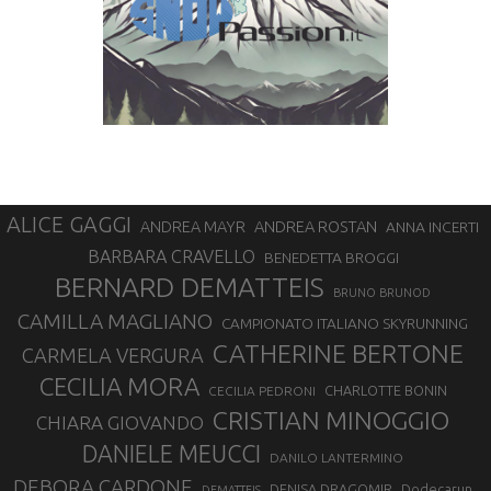
ALICE GAGGI
ANDREA ROSTAN
ANDREA MAYR
ANNA INCERTI
BARBARA CRAVELLO
BENEDETTA BROGGI
BERNARD DEMATTEIS
BRUNO BRUNOD
CAMILLA MAGLIANO
CAMPIONATO ITALIANO SKYRUNNING
CATHERINE BERTONE
CARMELA VERGURA
CECILIA MORA
CHARLOTTE BONIN
CECILIA PEDRONI
CRISTIAN MINOGGIO
CHIARA GIOVANDO
DANIELE MEUCCI
DANILO LANTERMINO
DEBORA CARDONE
DENISA DRAGOMIR
Dodecarun
DEMATTEIS