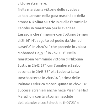
vittorie straniere.
Nella maratona vittorie dello svedese
Johan Larsson nella gara maschile e della
croata
Nikolina Sustic
in quella femminile
Esordio in maratona per lo svedese
Larsson
, che s’impone con l’ottimo tempo
di 2h16’14”, seguito sul podio da Ahmed
Nasef 2° in 2h20’51” che precede in volata
Mohamed Hajjy 3° in 2h20’53”. Nella
maratona femminile vittoria di Nikolina
Sustic in 2h42’29”, con l’unghere Szabo
seconda in 2h43’35” e la tedesca Luisa
Boschan terza in 2h45’07”, prima delle
italiane Federica Moroni quinta in 2h52’34”.
Successi stranieri anche nella Pisanina Half
Marathon, con la vittoria maschile
dell’olandese Luc Schout in 1h09’23” e